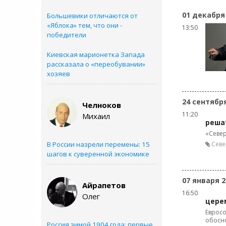
01 декабря
Большевики отличаются от
«Яблока» тем, что они -
13:50
победители
Киевская марионетка Запада
рассказала о «переобувании»
хозяев
24 сентябр
Челноков
11:20
Михаил
решат
«Север
В России назрели перемены: 15
Севе
шагов к суверенной экономике
07 января 2
Айрапетов
16:50
Олег
цере
Евросо
обосн
Россия зимой 1904 года: первые