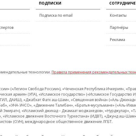
ПОДПИСКИ
СОТРУДНИЧЕ
Подписка по email
Контакты
спертов
Партнёры
Реклама
омендательные технологии.
Правила применения рекомендательных тех
и» («Легион Свобода России»), «Чеченская Республика Ичкерия», «Правый
еская армия» (УПА), «Исламское государство» («Исламское Государство И
 ИГИЛ, ДАИШ), «Джабхат Фатх аш-Шам», «Священная война» («Аль-Джихад» 
аб», «УНА-УНСО», «Движение Талибан», «Братья-мусульмане» («Аль-Ихва
кий Эмират»), «Исламский джихад – Джамаат моджахедов», «Нурджулар», «
», «Исламское движение Восточного Туркестана» (ИДВТ), «Джунд аш-Шам»,
истов» (ОУН), международное общественное движение ЛГБТ.