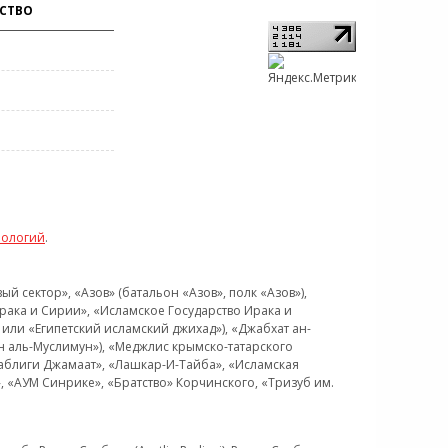
СТВО
нологий
.
 сектор», «Азов» (батальон «Азов», полк «Азов»),
рака и Сирии», «Исламское Государство Ирака и
или «Египетский исламский джихад»), «Джабхат ан-
н аль-Муслимун»), «Меджлис крымско-татарского
Таблиги Джамаат», «Лашкар-И-Тайба», «Исламская
 «АУМ Синрике», «Братство» Корчинского, «Тризуб им.