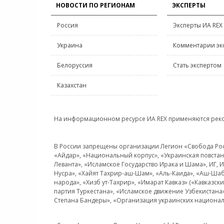
НОВОСТИ ПО РЕГИОНАМ
ЭКСПЕРТЫ
Россия
Эксперты ИА REX
Украина
Комментарии эк
Белоруссия
Стать экспертом
Казахстан
На информационном ресурсе ИА REX применяются рек
В России запрещены организации Легион «Свобода Росси
«Айдар», «Национальный корпус», «Украинская повстанч
Леванта», «Исламское Государство Ирака и Шама», ИГ,
Нусра», «Хайят Тахрир-аш-Шам», «Аль-Каида», «Аш-Шаб
народа», «Хизб ут-Тахрир», «Имарат Кавказ» («Кавказс
партия Туркестана», «Исламское движение Узбекистана
Степана Бандеры», «Организация украинских национал