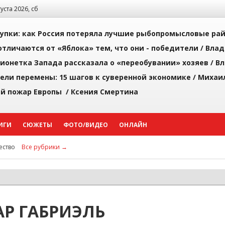
густа 2026, сб
упки: как Россия потеряла лучшие рыбопромысловые ра
тличаются от «Яблока» тем, что они - победители /
Влад
ионетка Запада рассказала о «переобувании» хозяев /
Вл
рели перемены: 15 шагов к суверенной экономике /
Михаи
й пожар Европы /
Ксения Смертина
ИГИ
СЮЖЕТЫ
ФОТО/ВИДЕО
ОНЛАЙН
ство
Все рубрики →
Р ГАБРИЭЛЬ