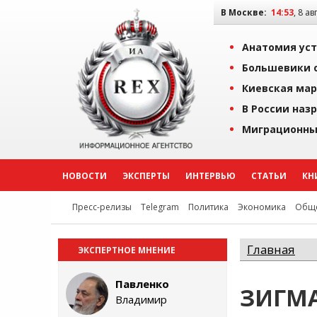
В Москве:
14:53
, 8 ав
Анатомия уст
Большевики о
Киевская мар
В России наз
Миграционны
НОВОСТИ
ЭКСПЕРТЫ
ИНТЕРВЬЮ
СТАТЬИ
КН
Пресс-релизы
Telegram
Политика
Экономика
Обще
Главная
ЭКСПЕРТНОЕ МНЕНИЕ
Павленко
ЗИГМА
Владимир