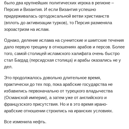
было два крупнейших политических игрока в регионе –
Персия и Византия. И если Византия успешно
придерживалась ортодоксальной ветви христианств
(вплоть до активизации турков), то Персия разменяла
зороастризм на ислам.
Однако, деление ислама на суннитские и шиитские течения
дало первую трещину в отношениях арабов и персов. Более
того, самой столицей исламского халифата очень быстро
стал Багдад (персидская столица) и арабы оказались не у
дел.
Это продолжалось довольно длительное время,
практически до тех пор, пока арабские государства не
избавились первоначально от турецкого владычества
(Османской империи), а затем уже от английского и
французского присутствия. Но и в это время ирано-
арабские отношении строились на иранских условиях.
Все изменила нефть.