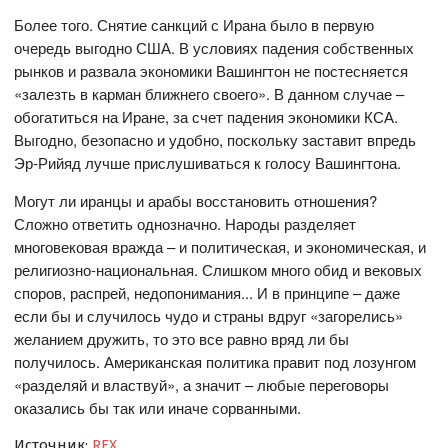
Более того. Снятие санкций с Ирана было в первую
очередь выгодно США. В условиях падения собственных
рынков и развала экономики Вашингтон не постесняется
«залезть в карман ближнего своего». В данном случае –
обогатиться на Иране, за счет падения экономики КСА.
Выгодно, безопасно и удобно, поскольку заставит впредь
Эр-Рийяд лучше прислушиваться к голосу Вашингтона.
Могут ли иранцы и арабы восстановить отношения?
Сложно ответить однозначно. Народы разделяет
многовековая вражда – и политическая, и экономическая, и
религиозно-национальная. Слишком много обид и вековых
споров, распрей, недопонимания... И в принципе – даже
если бы и случилось чудо и страны вдруг «загорелись»
желанием дружить, то это все равно вряд ли бы
получилось. Американская политика правит под лозунгом
«разделяй и властвуй», а значит – любые переговоры
оказались бы так или иначе сорванными.
Источник:
REX