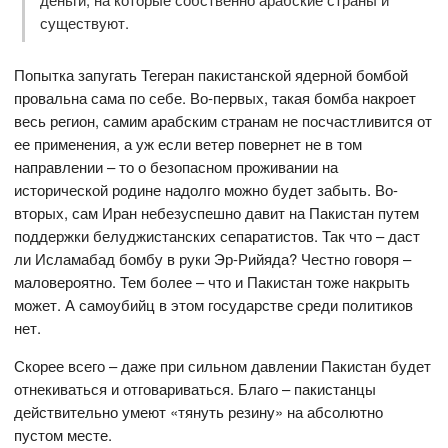
существуют.
Попытка запугать Тегеран пакистанской ядерной бомбой
провальна сама по себе. Во-первых, такая бомба накроет
весь регион, самим арабским странам не посчастливится от
ее применения, а уж если ветер повернет не в том
направлении – то о безопасном проживании на
исторической родине надолго можно будет забыть. Во-
вторых, сам Иран небезуспешно давит на Пакистан путем
поддержки белуджистанских сепаратистов. Так что – даст
ли Исламабад бомбу в руки Эр-Рийяда? Честно говоря –
маловероятно. Тем более – что и Пакистан тоже накрыть
может. А самоубийц в этом государстве среди политиков
нет.
Скорее всего – даже при сильном давлении Пакистан будет
отнекиваться и отговариваться. Благо – пакистанцы
действительно умеют «тянуть резину» на абсолютно
пустом месте.