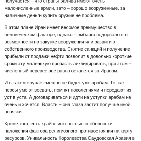
получается – что страны Залива имеют очень
малочисленные армии, зато – хорошо вооруженные, за
наличные деньги купить оружие не проблема.
В этом плане Иран имеет весомое преимущество в
человеческом факторе, однако – эмбарго подорвало его
возможности по закупке вооружения или развитию
собственного производства. Снятие санкций и получение
прибыли от продажи нефти позволит в довольно короткие
сроки эту маленькую пропасть ликвидировать, при этом –
численный перевес все равно останется за Ираном.
И в таком случае смешно не будет уже арабам. То, как
персы умеют воевать, помнят поколениями и передают из
уст в уста. А договариваться и идти на уступки арабам не
очень и хочется. Власть – она глаза застит получше иной
повязки!
Кроме того, есть крайне интересные особенности
наложения фактора религиозного противостояния на карту
ресурсов. Уникальность Королевства Саудовская Аравия в