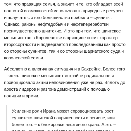
том, что правящая семья, а значит и те, кто обладает всей
полнотой возможностей использовать природные ресурсы
и получать с этого большинство прибыли – сунниты.
Однако, районы нефтедобычи и нефтепереработки
преимущественно шиитские. И это при том, что шиитское
меньшинство в Королевстве в принципе носит характер
второсортности и подвергается преследованиям как просто
со стороны суннитов, так и со стороны шариатского суда и
королевской семьи.
Абсолютно аналогичная ситуация и в Бахрейне. Более того
– здесь шиитское меньшинство крайне радикальное и
провоцировало акции неповиновения уже не раз. Вплоть до
ареста лидеров и разгона демонстраций с помощью
полиции и армии.
Усиление роли Ирана может спровоцировать рост
суннитско-шиитской напряженности в регионе, или
более того – к блокировке нефтяного крана. А это –
деньги, на которые собственно арабские страны и