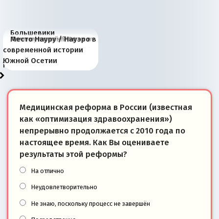
Большевики
Киевская марионетка
В России назрели
Миграционный пожар
Россия начинает
Россия зимой 1904
Русская нация вчера и
Почему правый крах в
Место Науру / Науэро в
отличаются от «Яблока»
Запада рассказала о
перемены: 15 шагов к
Европы
сбрасывать балласт
года: первые уступки во
сегодня
Варшаве не поможет её
современной истории
тем, что они -
«переобувании» хозяев
суверенной экономике
Анкориджа
внутренней политике
отношениям с Россией?
Южной Осетии
победители
Медицинская реформа в России (известная
как «оптимизация здравоохранения»)
непрерывно продолжается с 2010 года по
настоящее время. Как Вы оцениваете
результаты этой реформы?
На отлично
Неудовлетворительно
Не знаю, поскольку процесс не завершён