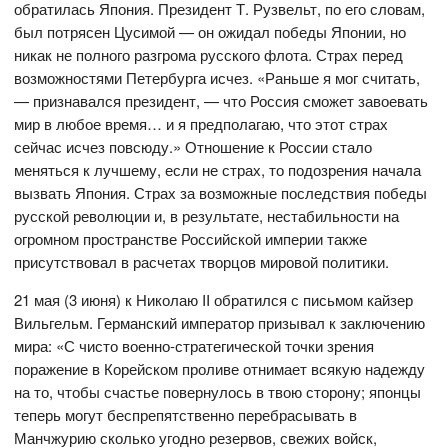
обратилась Япония. Президент Т. Рузвельт, по его словам,
был потрясен Цусимой — он ожидал победы Японии, но
никак не полного разгрома русского флота. Страх перед
возможностями Петербурга исчез. «Раньше я мог считать,
— признавался президент, — что Россия сможет завоевать
мир в любое время… и я предполагаю, что этот страх
сейчас исчез повсюду.» Отношение к России стало
меняться к лучшему, если не страх, то подозрения начала
вызвать Япония. Страх за возможные последствия победы
русской революции и, в результате, нестабильности на
огромном пространстве Российской империи также
присутствовал в расчетах творцов мировой политики.
21 мая (3 июня) к Николаю II обратился с письмом кайзер
Вильгельм. Германский император призывал к заключению
мира: «С чисто военно-стратегической точки зрения
поражение в Корейском проливе отнимает всякую надежду
на то, чтобы счастье повернулось в твою сторону; японцы
теперь могут беспрепятственно перебрасывать в
Манчжурию сколько угодно резервов, свежих войск,