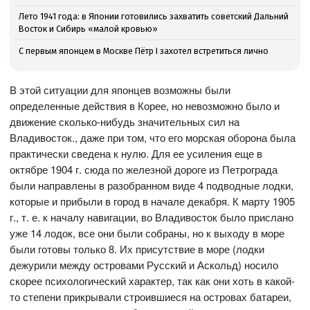
Лето 1941 года: в Японии готовились захватить советский Дальний
Восток и Сибирь «малой кровью»
С первым японцем в Москве Пётр I захотел встретиться лично
В этой ситуации для японцев возможны были
определенные действия в Корее, но невозможно было и
движение сколько-нибудь значительных сил на
Владивосток., даже при том, что его морская оборона была
практически сведена к нулю. Для ее усиления еще в
октябре 1904 г. сюда по железной дороге из Петрограда
были направлены в разобранном виде 4 подводные лодки,
которые и прибыли в город в начале декабря. К марту 1905
г., т. е. к началу навигации, во Владивосток было прислано
уже 14 лодок, все они были собраны, но к выходу в море
были готовы только 8. Их присутствие в море (лодки
дежурили между островами Русский и Аскольд) носило
скорее психологический характер, так как они хоть в какой-
то степени прикрывали строившиеся на островах батареи,