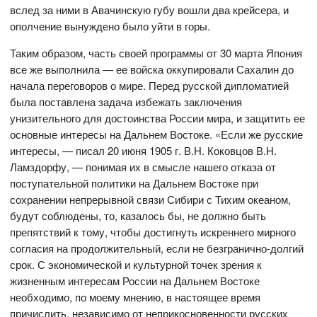
вслед за ними в Авачинскую губу вошли два крейсера, и
ополчение вынуждено было уйти в горы.
Таким образом, часть своей программы от 30 марта Япония
все же выполнила — ее войска оккупировали Сахалин до
начала переговоров о мире. Перед русской дипломатией
была поставлена задача избежать заключения
унизительного для достоинства России мира, и защитить ее
основные интересы на Дальнем Востоке. «Если же русские
интересы, — писал 20 июня 1905 г. В.Н. Коковцов В.Н.
Ламздорфу, — понимая их в смысле нашего отказа от
поступательной политики на Дальнем Востоке при
сохранении непрерывной связи Сибири с Тихим океаном,
будут соблюдены, то, казалось бы, не должно быть
препятствий к тому, чтобы достигнуть искреннего мирного
согласия на продолжительный, если не безгранично-долгий
срок. С экономической и культурной точек зрения к
жизненным интересам России на Дальнем Востоке
необходимо, по моему мнению, в настоящее время
причислить, независимо от неприкосновенности русских