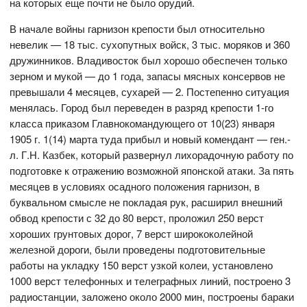
на которых еще почти не было орудий.
В начале войны гарнизон крепости был относительно
невелик — 18 тыс. сухопутных войск, 3 тыс. моряков и 360
дружинников. Владивосток был хорошо обеспечен только
зерном и мукой — до 1 года, запасы мясных консервов не
превышали 4 месяцев, сухарей — 2. Постепенно ситуация
менялась. Город был переведен в разряд крепости 1-го
класса приказом Главнокомандующего от 10(23) января
1905 г. 1(14) марта туда прибыл и новый комендант — ген.-
л. Г.Н. Казбек, который развернул лихорадочную работу по
подготовке к отражению возможной японской атаки. За пять
месяцев в условиях осадного положения гарнизон, в
буквальном смысле не покладая рук, расширил внешний
обвод крепости с 32 до 80 верст, проложил 250 верст
хороших грунтовых дорог, 7 верст ширококолейной
железной дороги, были проведены подготовительные
работы на укладку 150 верст узкой колеи, установлено
1000 верст телефонных и телеграфных линий, построено 3
радиостанции, заложено около 2000 мин, построены бараки