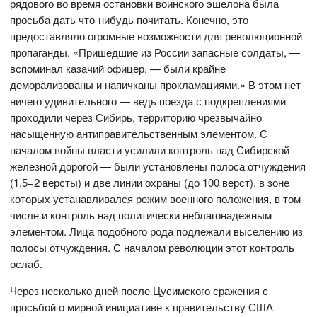
рядового во время остановки воинского эшелона была
просьба дать что-нибудь почитать. Конечно, это
предоставляло огромные возможности для революционной
пропаганды. «Пришедшие из России запасные солдаты, —
вспоминал казачий офицер, — были крайне
деморализованы и напичканы прокламациями.» В этом нет
ничего удивительного — ведь поезда с подкреплениями
проходили через Сибирь, территорию чрезвычайно
насыщенную антиправительственным элементом. С
началом войны власти усилили контроль над Сибирской
железной дорогой — были установлены полоса отчуждения
(1,5−2 версты) и две линии охраны (до 100 верст), в зоне
которых устанавливался режим военного положения, в том
числе и контроль над политически неблагонадежным
элементом. Лица подобного рода подлежали выселению из
полосы отчуждения. С началом революции этот контроль
ослаб.
Через несколько дней после Цусимского сражения с
просьбой о мирной инициативе к правительству США