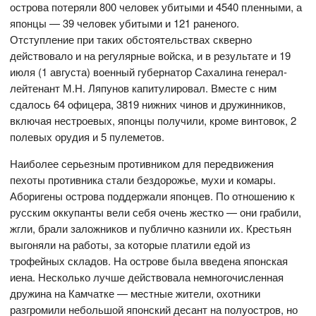
острова потеряли 800 человек убитыми и 4540 пленными, а
японцы — 39 человек убитыми и 121 раненого.
Отступление при таких обстоятельствах скверно
действовало и на регулярные войска, и в результате и 19
июля (1 августа) военный губернатор Сахалина генерал-
лейтенант М.Н. Ляпунов капитулировал. Вместе с ним
сдалось 64 офицера, 3819 нижних чинов и дружинников,
включая нестроевых, японцы получили, кроме винтовок, 2
полевых орудия и 5 пулеметов.
Наиболее серьезным противником для передвижения
пехоты противника стали бездорожье, мухи и комары.
Аборигены острова поддержали японцев. По отношению к
русским оккупанты вели себя очень жестко — они грабили,
жгли, брали заложников и публично казнили их. Крестьян
выгоняли на работы, за которые платили едой из
трофейных складов. На острове была введена японская
иена. Несколько лучше действовала немногочисленная
дружина на Камчатке — местные жители, охотники
разгромили небольшой японский десант на полуостров, но