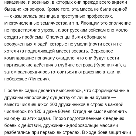
наказание, и военных, в которых они прежде всего видели
бывших конвоиров. Кроме того, эта масса не была единой
— сказывалась разница в преступных профессиях,
многочисленные землячества и т.п. Японцам это ополчение
не представляло угрозы, а вот русским войскам оно могло
создать проблемы. Ополченцы были сборищем
вооруженных людей, которые не умели (почти все) и не
хотели (в подавляющей массе) воевать. Верховное
командование поначалу ожидало, что они будут вести
партизанские действия в глубине острова (Куропаткин), а
затем распорядилось готовиться к отражению атаки на
побережье (Линевич).
После высадки десанта выяснилось, что сформированные
дружины наполовину существуют лишь на бумаге —
вместо числившихся 200 дружинников в строю в каждой
числилось по 120 и даже 80чел. Отряд не смог выполнить
ни одну из этих задач. Плохо подготовленные к ведению
боевых действий, дружинники-добровольцы массами
разбегались при первых выстрелах. В ходе боев защитники