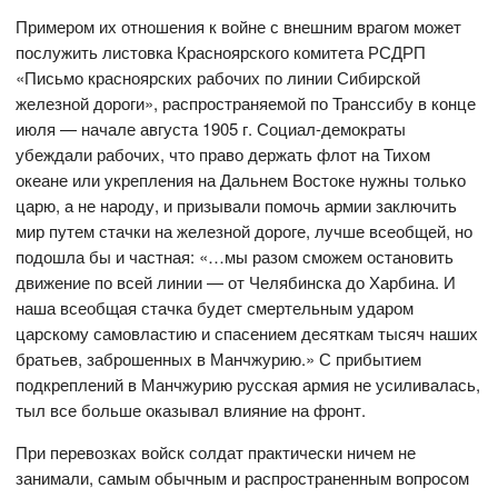
Примером их отношения к войне с внешним врагом может
послужить листовка Красноярского комитета РСДРП
«Письмо красноярских рабочих по линии Сибирской
железной дороги», распространяемой по Транссибу в конце
июля — начале августа 1905 г. Социал-демократы
убеждали рабочих, что право держать флот на Тихом
океане или укрепления на Дальнем Востоке нужны только
царю, а не народу, и призывали помочь армии заключить
мир путем стачки на железной дороге, лучше всеобщей, но
подошла бы и частная: «…мы разом сможем остановить
движение по всей линии — от Челябинска до Харбина. И
наша всеобщая стачка будет смертельным ударом
царскому самовластию и спасением десяткам тысяч наших
братьев, заброшенных в Манчжурию.» С прибытием
подкреплений в Манчжурию русская армия не усиливалась,
тыл все больше оказывал влияние на фронт.
При перевозках войск солдат практически ничем не
занимали, самым обычным и распространенным вопросом