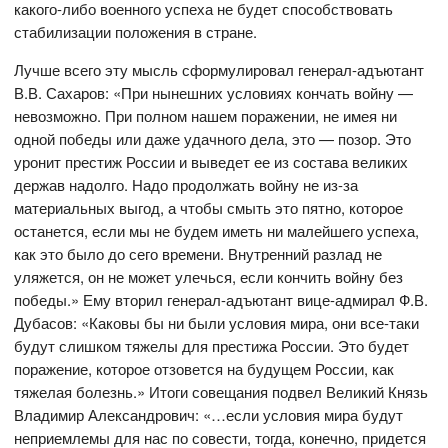
какого-либо военного успеха не будет способствовать
стабилизации положения в стране.
Лучше всего эту мысль сформулировал генерал-адъютант
В.В. Сахаров: «При нынешних условиях кончать войну —
невозможно. При полном нашем поражении, не имея ни
одной победы или даже удачного дела, это — позор. Это
уронит престиж России и выведет ее из состава великих
держав надолго. Надо продолжать войну не из-за
материальных выгод, а чтобы смыть это пятно, которое
останется, если мы не будем иметь ни малейшего успеха,
как это было до сего времени. Внутренний разлад не
уляжется, он не может улечься, если кончить войну без
победы.» Ему вторил генерал-адъютант вице-адмирал Ф.В.
Дубасов: «Каковы бы ни были условия мира, они все-таки
будут слишком тяжелы для престижа России. Это будет
поражение, которое отзовется на будущем России, как
тяжелая болезнь.» Итоги совещания подвел Великий Князь
Владимир Александрович: «…если условия мира будут
неприемлемы для нас по совести, тогда, конечно, придется