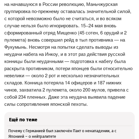
на начавшуюся в России революцию, Маньчжурская
группировка по-прежнему оставалась значительной силой,
с которой невозможно было не считаться, и во всяком
случае нельзя было игнорировать. 15−24 мая вновь
сформированный отряд Мищенко (45 сотен, 6 орудий и 2
пулемета) вновь совершил рейд в тыл противника — на
Фукумынь. Несмотря на попытки сделать выводы из
неудачи набега на Инкоу, и в этот раз действия русской
конницы были неудачными — подготовка к набегу была
раскрыта противником, потери японцев были относительно
невелики — около 2 рот и несколько незначительных
складов. Конница потеряла 14 офицеров и 187 нижних
чинов, захватила 2 пулемета, около 200 мулов, привела с
собой 234 пленных. Даже эта неудача выявила падение
силы сопротивления японской пехоты.
Ещё по теме
Почему с Германией был заключён Пакт о ненападении, а с
Японией – о нейтралитете