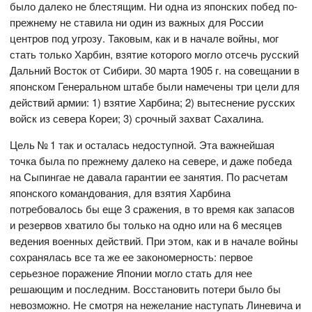
было далеко не блестящим. Ни одна из японских побед по-
прежнему не ставила ни один из важных для России
центров под угрозу. Таковым, как и в начале войны, мог
стать только Харбин, взятие которого могло отсечь русский
Дальний Восток от Сибири. 30 марта 1905 г. на совещании в
японском Генеральном штабе были намечены три цели для
действий армии: 1) взятие Харбина; 2) вытеснение русских
войск из севера Кореи; 3) срочный захват Сахалина.
Цель № 1 так и осталась недоступной. Эта важнейшая
точка была по прежнему далеко на севере, и даже победа
на Сыпингае не давала гарантии ее занятия. По расчетам
японского командования, для взятия Харбина
потребовалось бы еще 3 сражения, в то время как запасов
и резервов хватило бы только на одно или на 6 месяцев
ведения военных действий. При этом, как и в начале войны
сохранялась все та же ее закономерность: первое
серьезное поражение Японии могло стать для нее
решающим и последним. Восстановить потери было бы
невозможно. Не смотря на нежелание наступать Линевича и