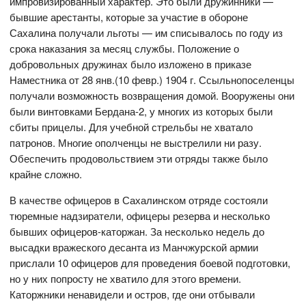
импровизированный характер. Это были дружинники —
бывшие арестанты, которые за участие в обороне
Сахалина получали льготы — им списывалось по году из
срока наказания за месяц службы. Положение о
добровольных дружинах было изложено в приказе
Наместника от 28 янв.(10 февр.) 1904 г. Ссыльнопоселенцы
получали возможность возвращения домой. Вооружены они
были винтовками Бердана-2, у многих из которых были
сбиты прицелы. Для учебной стрельбы не хватало
патронов. Многие ополченцы не выстрелили ни разу.
Обеспечить продовольствием эти отряды также было
крайне сложно.
В качестве офицеров в Сахалинском отряде состояли
тюремные надзиратели, офицеры резерва и несколько
бывших офицеров-каторжан. За несколько недель до
высадки вражеского десанта из Манчжурской армии
прислали 10 офицеров для проведения боевой подготовки,
но у них попросту не хватило для этого времени.
Каторжники ненавидели и остров, где они отбывали