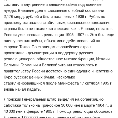
составили внутренние и внешние займы под военные
нужды. Внешние долги, связанные с войной составили
2,176 млрд. рублей и были погашены к 1909 г. Рубль по
прежнему оставался стабильным, финансовое положение
страны было не таким критическим, как в Японии, но зато в
России уже началась революция 1905−1907 гг. Это был еще
один участник войны, объективно действовавший на
стороне Токио. По столицам европейских стран
прокатились демонстрации в поддержку русских
революционеров, общественное мнение Франции, Италии,
Бельгии, Германии и Великобритании относилось к
правительству России достаточно единодушно и негативно.
Курс русских ценных бумаг, несколько
стабилизировавшийся после Манифеста 17 октября 1905 г.,
вновь начал падать.
Японский Генеральный штаб выделил на организацию
саботажа только на Транссибе 30 000 иен в марте 1904 г., и
40 000 иен в феврале 1905 г. Помощь революции обошлась
Японии в 1 000 000 иен (курс иены и рубля тогда был