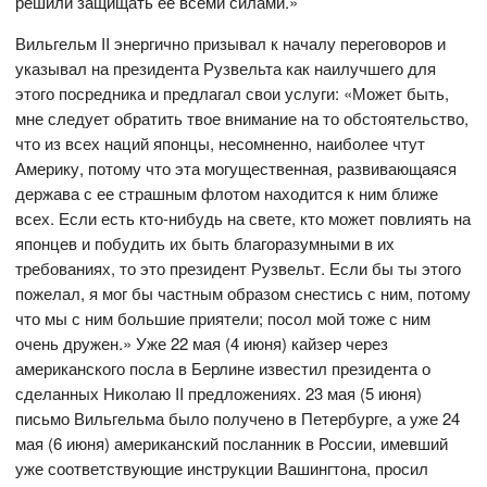
решили защищать ее всеми силами.»
Вильгельм II энергично призывал к началу переговоров и
указывал на президента Рузвельта как наилучшего для
этого посредника и предлагал свои услуги: «Может быть,
мне следует обратить твое внимание на то обстоятельство,
что из всех наций японцы, несомненно, наиболее чтут
Америку, потому что эта могущественная, развивающаяся
держава с ее страшным флотом находится к ним ближе
всех. Если есть кто-нибудь на свете, кто может повлиять на
японцев и побудить их быть благоразумными в их
требованиях, то это президент Рузвельт. Если бы ты этого
пожелал, я мог бы частным образом снестись с ним, потому
что мы с ним большие приятели; посол мой тоже с ним
очень дружен.» Уже 22 мая (4 июня) кайзер через
американского посла в Берлине известил президента о
сделанных Николаю II предложениях. 23 мая (5 июня)
письмо Вильгельма было получено в Петербурге, а уже 24
мая (6 июня) американский посланник в России, имевший
уже соответствующие инструкции Вашингтона, просил