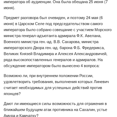
императора об аудиенции. Она была обещана 25 июня (7
июня).
Предмет разговора был очевиден, и поэтому 24 мая (6
июня) в Царском Селе под председательством самого
императора было собрано совещание с участием Морского
министра генерал-адъютанта адмирала Ф.К. Авелана,
Военного министра ген.-ад. В.В. Сахарова, министра
императорского Двора ген.-ад. барона Ф.Б. Фредерикса,
Великих Князей Владимира и Алексея Александровичей,
ряда высокопоставленных генералов и адмиралов. На
обсуждение императором было вынесено 4 вопроса:
Возможно ли, при внутреннем положении России,
удовлетворить требования, выполнения которых Линевич
считает необходимых для успешных действий против
японцев?
Дают ли имеющиеся силы возможность для отражения в
ближайшем будущем атак противника на Сахалин, устье
Амура и Камчатку?