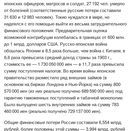
японских офицеров, матросов и солдат, 27 192 чел. умерло
от болезней (соответственные русские потери составили
31 630 и 12 983 человек). Токио нуждался в мире, но
надеялся с его помощью выйти из весьма затруднительного
финансового положения. Предварительная оценка
возможной контрибуции колебалась в границах от 600 млн.
до 1 млрд. долларов США. Русско-японская война
обошлась Японии в 8,5 раза больше, чем война с Китаем, в
6,6 раза превысила средний доход страны за 1903 г.,
стоимость ее — 1 730 050 000 иен — в 11,7 раза превысила
сумму поступления налогов. Во время войны японское
правительство разместило ряд внешних займов (в
основном на биржах Лондона и Нью-Йорка) на сумму 800
570 000 иен (из них реально получено 689 590 000 иен) под
гарантию таможенных поступлений и табачной монополии.
Было выпущено шесть внутренних займов на сумму 783
460 000 иен (реально получено 729 137 000 иен).
Общие финансовые потери России составили 6,554 млрд.
рублей, более половины этой суммы — 3,994 млрд. рублей