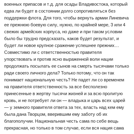
военных припасов и т.д. для осады Владивостока, который
едва ли будет в состоянии долго сопротивляться без
поддержки флота. Для того, чтобы вернуть армии Линевича
ее прежнюю боевую силу, нужно, по крайней мере, 3 или 4
свежих армейских корпуса, но даже и при таком условии
было бы трудно предсказать, каков будет результат, и
будет ли новое крупное сражение успешнее прежних…
Совместимо ли с ответственностью правителя
упорствовать и против ясно выраженной воли нации
продолжать посылать ее сынов на смерть тысячами только
ради своего личного дела? Только потому, что он так
понимает национальную честь? Не падет ли со временем
на правителя ответственность за все бесполезно
принесенные в жертву тысячи жизней и за всю пролитую
кровь, и не потребует ли он — владыка и царь всех царей
— у земного правителя ответа за тех, власть над кем ему
была дана Творцом, вверившим ему заботу об их
благополучии. Национальная честь сама по себе вещь
прекрасная, но только в том случае, если вся нация сама