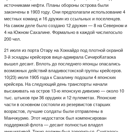
источниками нефти. Планы обороны острова были
закончены в 1903 году. Они предполагали использование 4
местных команд и 16 дружин из ссыльных и поселенцев.
На самом деле было создано 12 дружин — 8 на Северном и
4 на Южном Сахалине. Формально в каждой числилосьпо
200 чел.
21 июля из порта Отару на Хоккайдо под плотной охраной
3-й эскадры крейсеров вице-адмирала СичироКатаока
вышел десант. Вплоть до последнего японцы опасались
возможных действий владивостокской группы крейсеров.
10(23) июля 1905 года к Сахалину подошли 4 японских
крейсера. На следующий день транспорты начали
высаживать на остров 13-ю японскую дивизию — около 10
тыс. штыков при 36 орудиях и 12 пулеметах. Японские
части в основном состояли из резервистов старших
возрастов, лучшие солдаты были отправлены в
Манчжурию. Этот недостаток был компенсирован
поддержкой флота — десант полностью владел
инициативой. Токио должен был торопиться. Считалось,