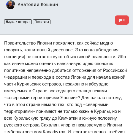
Анатолий Кошкин
0
Наука и история
Политика
Правительство Японии проявляет, как сейчас модно
говорить, когнитивный диссонанс. Это когда убеждения
(когниции) не соответствуют объективной реальности. Ибо
как иначе можно оценить навязчивую идею японских
политиков непременно добиться отторжения от Российской
Федерации и перехода в состав Японии для начала южной
части Курильских островов, незаконно и абсурдно
именуемых в Стране восходящего солнца некими
«северными территориями Японии»? Для начала потому,
что в этой стране немало тех, кто под «северными
территориями» понимают не только южные Курилы, но и
всю Курильскую гряду до Камчатки и южную половину
русского острова Сахалин, упорно называемую в Японии
«губернаторством Карафуто». И, соответственно, требуют