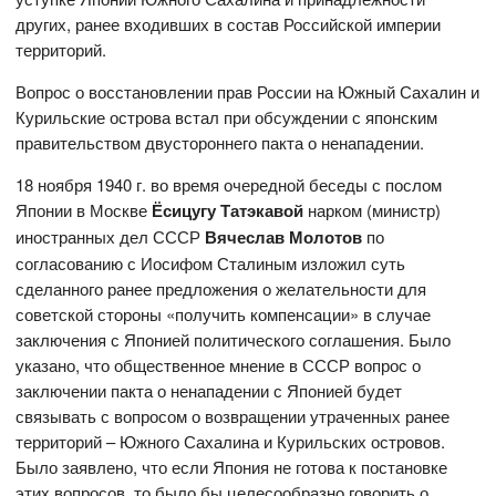
других, ранее входивших в состав Российской империи
территорий.
Вопрос о восстановлении прав России на Южный Сахалин и
Курильские острова встал при обсуждении с японским
правительством двустороннего пакта о ненападении.
18 ноября 1940 г. во время очередной беседы с послом
Японии в Москве
Ёсицугу Татэкавой
нарком (министр)
иностранных дел СССР
Вячеслав Молотов
по
согласованию с Иосифом Сталиным изложил суть
сделанного ранее предложения о желательности для
советской стороны «получить компенсации» в случае
заключения с Японией политического соглашения. Было
указано, что общественное мнение в СССР вопрос о
заключении пакта о ненападении с Японией будет
связывать с вопросом о возвращении утраченных ранее
территорий – Южного Сахалина и Курильских островов.
Было заявлено, что если Япония не готова к постановке
этих вопросов, то было бы целесообразно говорить о