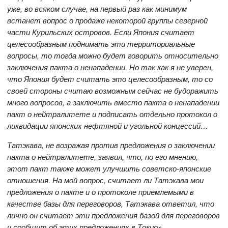
уже, во всяком случае, на первый раз как минимум
встанет вопрос о продаже некоторой группы северной
части Курильских островов. Если Япония считает
целесообразным поднимать эти территориальные
вопросы, то тогда можно будет говорить относительно
заключения пакта о ненападении. Но так как я не уверен,
что Япония будет считать это целесообразным, то со
своей стороны считаю возможным сейчас не будоражить
много вопросов, а заключить вместо пакта о ненападении
пакт о нейтралитете и подписать отдельно протокол о
ликвидации японских нефтяной и угольной концессий…
Татэкава, не возражая против предложения о заключении
пакта о нейтралитете, заявил, что, по его мнению,
этот пакт также может улучшить советско-японские
отношения. На мой вопрос, считает ли Татэкава мои
предложения о пакте и о протоколе приемлемыми в
качестве базы для переговоров, Татэкава ответил, что
лично он считает эти предложения базой для переговоров
и сообщит об этих предложениях в Токио».