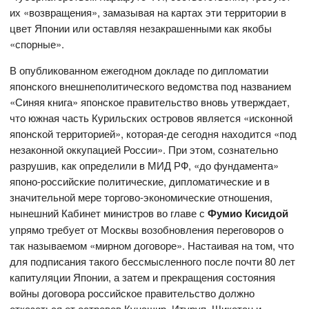
их «возвращения», замазывая на картах эти территории в
цвет Японии или оставляя незакрашенными как якобы
«спорные».
В опубликованном ежегодном докладе по дипломатии
японского внешнеполитического ведомства под названием
«Синяя книга» японское правительство вновь утверждает,
что южная часть Курильских островов является «исконной
японской территорией», которая-де сегодня находится «под
незаконной оккупацией России». При этом, сознательно
разрушив, как определили в МИД РФ, «до фундамента»
японо-российские политические, дипломатические и в
значительной мере торгово-экономические отношения,
нынешний Кабинет министров во главе с
Фумио Кисидой
упрямо требует от Москвы возобновления переговоров о
так называемом «мирном договоре». Настаивая на том, что
для подписания такого бессмысленного после почти 80 лет
капитуляции Японии, а затем и прекращения состояния
войны договора российское правительство должно
отказаться от островов Кунашир, Итуруп, Шикотан и