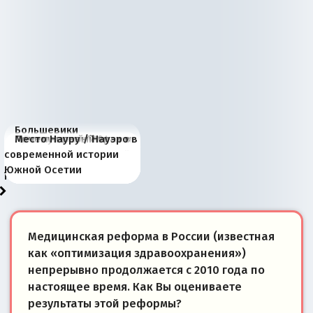
Большевики
Киевская марионетка
В России назрели
Миграционный пожар
Россия начинает
Россия зимой 1904
Русская нация вчера и
Почему правый крах в
Место Науру / Науэро в
отличаются от «Яблока»
Запада рассказала о
перемены: 15 шагов к
Европы
сбрасывать балласт
года: первые уступки во
сегодня
Варшаве не поможет её
современной истории
тем, что они -
«переобувании» хозяев
суверенной экономике
Анкориджа
внутренней политике
отношениям с Россией?
Южной Осетии
победители
Медицинская реформа в России (известная
как «оптимизация здравоохранения»)
непрерывно продолжается с 2010 года по
настоящее время. Как Вы оцениваете
результаты этой реформы?