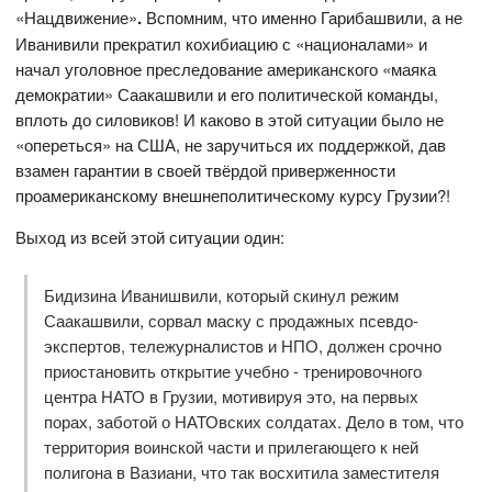
«Нацдвижение»
.
Вспомним, что именно Гарибашвили, а не
Иванивили прекратил кохибиацию с «националами» и
начал уголовное преследование американского «маяка
демократии» Саакашвили и его политической команды,
вплоть до силовиков! И каково в этой ситуации было не
«опереться» на США, не заручиться их поддержкой, дав
взамен гарантии в своей твёрдой приверженности
проамериканскому внешнеполитическому курсу Грузии?!
Выход из всей этой ситуации один:
Бидизина Иванишвили, который скинул режим
Саакашвили, сорвал маску с продажных псевдо-
экспертов, тележурналистов и НПО, должен срочно
приостановить открытие учебно - тренировочного
центра НАТО в Грузии, мотивируя это, на первых
порах, заботой о НАТОвских солдатах. Дело в том, что
территория воинской части и прилегающего к ней
полигона в Вазиани, что так восхитила заместителя