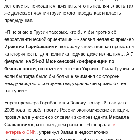
лет спустя, приходится признать, что нынешняя власть так
же далека от чаяний грузинского народа, как и власть
предыдущая.
«Я не знаю в Грузии таковых, кто был бы против её
евроатлантической ориентации!» - заявил недавно премьер
Ираклий
Гарибашвили
, которому свойственная прямота и
категоричность, для политика подчас даже излишняя… А 7
февраля, на
51-ой Мюнхенской конференции по
безопасности
, он отметил, что «до Украины была Грузия, и
если бы тогда было бы больше внимания со стороны
международного содружества, украинский кризис бы не
наступил».
Упрёк премьера Гарибашвили Западу, который в августе
2008 года не ввёл против России экономические санкции,
прозвучал в унисон со словами
экс-президента
Михаила
Саакашвили,
который днём раньше - 6 февраля,
в
интервью CNN
,
упрекнул Запад в недостаточно
решительной поддержке Украины:
«Это очень сильно