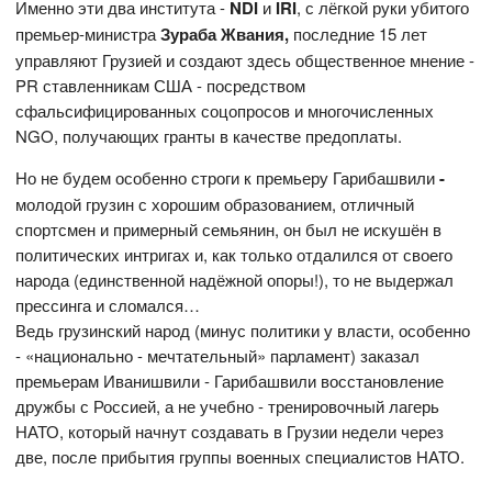
Именно эти два института -
NDI
и
IRI
, с лёгкой руки убитого
премьер-министра
Зураба Жвания,
последние 15 лет
управляют Грузией и создают здесь общественное мнение -
PR ставленникам США - посредством
сфальсифицированных соцопросов и многочисленных
NGO, получающих гранты в качестве предоплаты.
Но не будем особенно строги к премьеру Гарибашвили
-
молодой грузин с хорошим образованием, отличный
спортсмен и примерный семьянин, он был не искушён в
политических интригах и, как только отдалился от своего
народа (единственной надёжной опоры!), то не выдержал
прессинга и сломался…
Ведь грузинский народ (минус политики у власти, особенно
- «национально - мечтательный» парламент) заказал
премьерам Иванишвили - Гарибашвили восстановление
дружбы с Россией, а не учебно - тренировочный лагерь
НАТО, который начнут создавать в Грузии недели через
две, после прибытия группы военных специалистов НАТО.