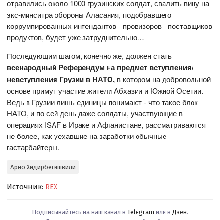
отравились около 1000 грузинских солдат, свалить вину на
экс-минситра обороны Аласания, подобравшего
коррумпированных интендантов - провизоров - поставщиков
продуктов, будет уже затруднительно…
Последующим шагом, конечно же, должен стать
всенародный Референдум на предмет вступления/
невступления Грузии в НАТО,
в котором на добровольной
основе примут участие жители Абхазии и Южной Осетии.
Ведь в Грузии лишь единицы понимают - что такое блок
НАТО, и по сей день даже солдаты, участвующие в
операциях ISAF в Ираке и Афганистане, рассматриваются
не более, как уехавшие на заработки обычные
гастарбайтеры.
Арно Хидирбегишвили
Источник:
REX
Подписывайтесь на наш канал в
Telegram
или в
Дзен
.