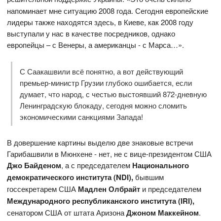
напоминает мне ситуацию 2008 года. Сегодня европейские
лидеры также находятся здесь, в Киеве, как 2008 году
выступали у нас в качестве посредников, однако
европейцы – с Венеры, а американцы - с Марса…».
С Саакашвили всё понятно, а вот действующий
премьер-министр Грузии глубоко ошибается, если
думает, что народ, с честью выстоявший 872-дневную
Ленинградскую блокаду, сегодня можно сломить
экономическими санкциями Запада!
В довершение картины выделю две знаковые встречи
Гарибашвили в Мюнхене - нет, не с вице-президентом США
Джо Байденом
, а с председателем
Национального
демократического института
(NDI),
бывшим
госсекретарем США
Мадлен Олбрайт
и председателем
Международного республиканского института
(
IRI
),
сенатором США от штата Аризона
Джоном Маккейном
.