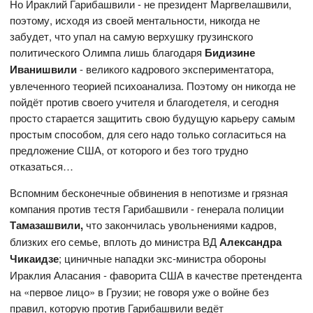
Но Ираклий Гарибашвили - не президент Маргвелашвили,
поэтому, исходя из своей ментальности, никогда не
забудет, что упал на самую верхушку грузинского
политического Олимпа лишь благодаря
Бидизине
Иванишвили
- великого кадрового экспериментатора,
увлеченного теорией психоанализа. Поэтому он никогда не
пойдёт против своего учителя и благодетеля, и сегодня
просто старается защитить свою будущую карьеру самым
простым способом, для сего надо только согласиться на
предложение США, от которого и без того трудно
отказаться…
Вспомним бесконечные обвинения в непотизме и грязная
компания против тестя Гарибашвили - генерала полиции
Тамазашвили,
что закончилась увольнениями кадров,
близких его семье, вплоть до министра ВД
Александра
Чикаидзе
; циничные нападки экс-министра обороны
Ираклия Аласания -
фаворита США в качестве претендента
на «первое лицо» в Грузии; не говоря уже о войне без
правил, которую против Гарибашвили ведёт