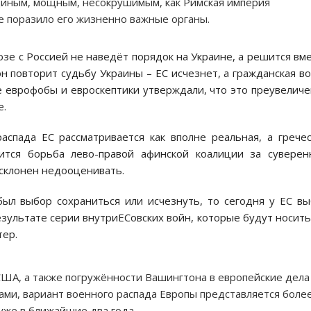
диным, мощным, несокрушимым, как Римская империя
е поразило его жизненно важные органы.
оюзе с Россией не наведёт порядок на Украине, а решится вм
он повторит судьбу Украины – ЕС исчезнет, а гражданская в
е еврофобы и евроскептики утверждали, что это преувелич
е.
аспада ЕС рассматривается как вполне реальная, а грече
чится борьба лево-правой афинской коалиции за сувере
 склонен недооценивать.
был выбор сохраниться или исчезнуть, то сегодня у ЕС в
ультате серии внутриЕСовских войн, которые будут носить
тер.
США, а также погружённости Вашингтона в европейские дела
ами, вариант военного распада Европы представляется боле
уже в ближайшие два года.