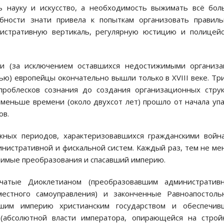
ть науку и искусство, а необходимость выжимать всё бо
бности знати привела к попыткам организовать правиль
нистративную вертикаль, регулярную юстицию и полицей
и (за исключением оставшихся недостижимыми организа
ю) европейцы окончательно вышли только в XVIII веке. Тр
роблесков сознания до создания организационных стру
меньше времени (около двухсот лет) прошло от начала уп
ов.
жных периодов, характеризовавшихся гражданскими войн
нистративной и фискальной систем. Каждый раз, тем не ме
имые преобразования и спасавший империю.
атые Диоклетианом (преобразовавшим административн
естного самоуправления) и законченные Равноапостоль
вшим империю христианским государством и обеспечив
(абсолютной власти императора, опирающейся на строй