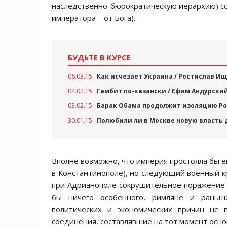
наследственно-бюрократическую иерархию) со
императора – от Бога).
БУДЬТЕ В КУРСЕ
06.03.15
Как исчезает Украина / Ростислав И
04.02.15
Гамбит по-казански / Ефим Андурски
03.02.15
Барак Обама продолжит изоляцию Р
30.01.15
Полюбили ли в Москве новую власть 
Вполне возможно, что империя простояла бы е
в Константинополе), но следующий военный кр
при Адрианополе сокрушительное поражение от
бы ничего особенного, римляне и раньше
политических и экономических причин не 
соединения, составлявшие на тот момент осно