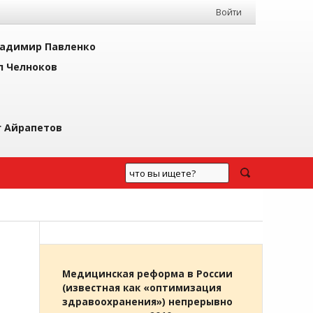
Войти
адимир Павленко
л Челноков
г Айрапетов
Медицинская реформа в России
(известная как «оптимизация
здравоохранения») непрерывно