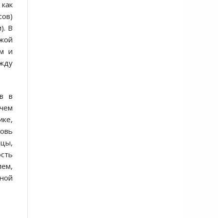
 как
сов)
). В
ужой
ом и
ежду
в в
 чем
ике,
новь
йцы,
сть
ием,
тной