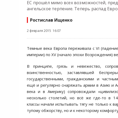
ЕС прошёл мимо всех возможностей, предо
ангельское терпение. Теперь распад Евр
Ростислав Ищенко
2 февраля 2015 16:07
Темные века Европа переживала с VI (падени
империи) по XV (начало эпохи Возрождения) ве
В принципе, грязь и невежество, сопро
воинственностью, заставлявшей беспрер
государственными, гражданскими и частны
ещё и регулярно снаряжать армии в Азию и Аф
века и в Америку) сопровождали «цивили
несколько столетий, но всё же где-то в 1
классы начали испытывать тягу не только к в
тупому обжорству, но и к некоторому комфорту