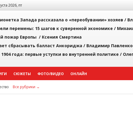
густа 2026, пт
ионетка Запада рассказала о «переобувании» хозяев /
Вл
рели перемены: 15 шагов к суверенной экономике /
Михаи
й пожар Европы /
Ксения Смертина
ает сбрасывать балласт Анкориджа /
Владимир Павленко
 1904 года: первые уступки во внутренней политике /
Оле
ИГИ
СЮЖЕТЫ
ФОТО/ВИДЕО
ОНЛАЙН
ство
Все рубрики →