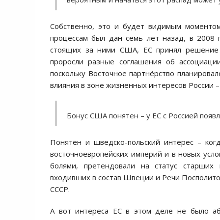
Собственно, это и будет видимым моментом
процессам был дан семь лет назад, в 2008 
стоящих за ними США, ЕС принял решение о
проросли разные соглашения об ассоциаци
поскольку Восточное партнёрство планировало
влияния в зоне жизненных интересов России 
Бонус США понятен – у ЕС с Россией появл
Понятен и шведско-польский интерес – когд
восточноевропейских империй и в новых усл
болями, претендовали на статус старших 
входивших в состав Швеции и Речи Посполито
СССР.
А вот интереса ЕС в этом деле не было аб