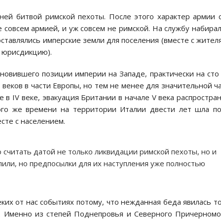
ей битвой римской пехоты. После этого характер армии 
е совсем армией, и уж совсем не римской. На службу набира
ставлялись имперские земли для поселения (вместе с жител
ю юрисдикцию).
ановившего позиции империи на Западе, практически на сто
веков в части Европы, но тем не менее для значительной ч
 в IV веке, эвакуация Британии в начале V века распростра
ого же времени на территории Италии двести лет шла п
сте с населением.
 считать датой не только ликвидации римской пехоты, но и
пили, но предпосылки для их наступления уже полностью
ких от нас событиях потому, что нежданная беда явилась т
ы. Именно из степей Поднепровья и Северного Причерном