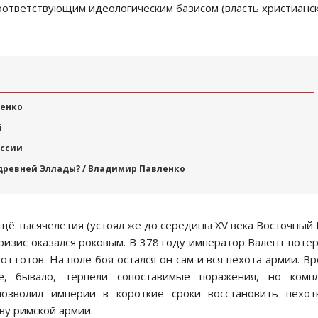
ответствующим идеологическим базисом (власть христианс
щенко
й
оссии
древней Эллады? / Владимир Павленко
щё тысячелетия (устоял же до середины XV века Восточный
изис оказался роковым. В 378 году император Валент поте
 готов. На поле боя остался он сам и вся пехота армии. В
, бывало, терпели сопоставимые поражения, но компл
позволил империи в короткие сроки восстановить пехот
ву римской армии.