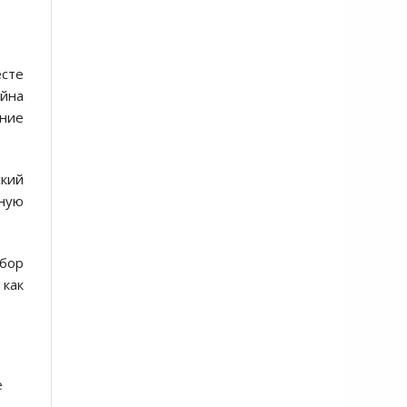
есте
ойна
ение
ский
нную
ыбор
 как
е