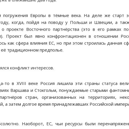
 погружения Европы в тёмные века. На деле же старт 
году, когда, пойдя на поводу у Польши и Швеции, а так
 проекте Восточного партнёрства (это в его рамках п
и). Проект был явно конфронтационен в отношении Росс
сь как сфера влияния ЕС, но при этом строилась данная с
– её традиционном предполье.
ялся конфликт интересов.
а-то в XVIII веке Россия лишила эти страны статуса вел
овиях Варшава и Стокгольм, понуждаемые старыми фантом
партнёров стран, организованных на территориях, неко
й, а затем долгое время принадлежавших Российской импер
солютно. Наоборот, ЕС, чьи ресурсы были перенапряже