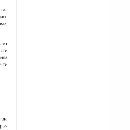
стал
лись
ями,
 лет
асти
нила
очти
огда
орья