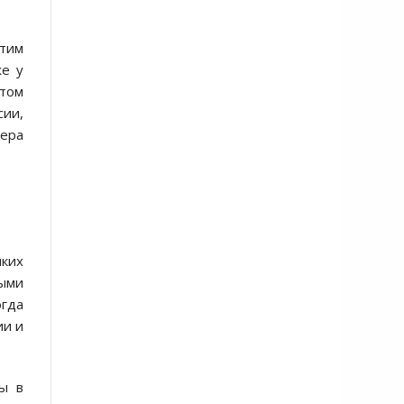
этим
же у
отом
ии,
фера
иких
ными
гда
ии и
ны в