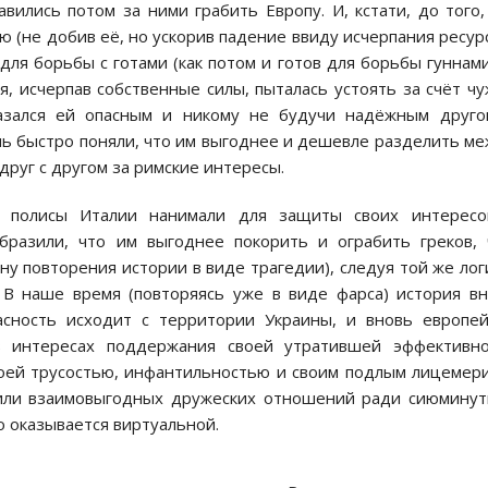
вились потом за ними грабить Европу. И, кстати, до того,
 (не добив её, но ускорив падение ввиду исчерпания ресур
для борьбы с готами (как потом и готов для борьбы гуннами
 исчерпав собственные силы, пыталась устоять за счёт ч
казался ей опасным и никому не будучи надёжным друг
нь быстро поняли, что им выгоднее и дешевле разделить м
друг с другом за римские интересы.
ие полисы Италии нанимали для защиты своих интересо
бразили, что им выгоднее покорить и ограбить греков,
ну повторения истории в виде трагедии), следуя той же лог
 В наше время (повторяясь уже в виде фарса) история в
асность исходит с территории Украины, и вновь европе
в интересах поддержания своей утратившей эффективно
воей трусостью, инфантильностью и своим подлым лицемер
или взаимовыгодных дружеских отношений ради сиюмину
о оказывается виртуальной.