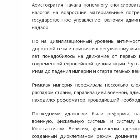
Аристократия начала понемногу спонсирова
налогов на возросшие материальные потре
государственное управление, включая адми
надзор.
Но на цивилизационный уровень античност
дорожной сети и привычки к регулярному мыть
лет понадобилось на движение от первых п
современной европейской цивилизации. Чуть 
Рима до падения империи и старта тёмных век
Римская империя переживала несколько сло
распадом страны, парализацией военной, адми
находился реформатор, проводивший необход
Последними удачными были реформы, нач
военную, фискальную системы и систему м
Константином Великим, фактически сдела
созданный Диоклетианом режим домината 