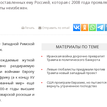
ставленных ему Россией, которая с 2008 года проявля
опы неизбежен.
Печать
Отправить по email
е Западной Римской
МАТЕРИАЛЫ ПО ТЕМЕ
к.
Иранская война досрочно превратит
вождаемые жуткой
Трампа в политического банкрота
ывно раздираемую
Левые глобалисты придумали против
ми войнами Европу
Трампа новый западный проект
рику (а к концу XV
США проиграли Евразию, но пытаются
зованный мир» ещё
вернуть утраченное господство
400-е годы высшие
арварской роскоши и
.