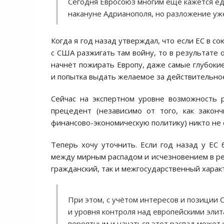
Сегодня Евросоюз многим ещё кажется е
накануне Адрианополя, но разложение уж
Когда я год назад утверждал, что если ЕС в с
с США разжигать там войну, то в результате 
начнёт пожирать Европу, даже самые глубоки
и попытка выдать желаемое за действительно
Сейчас на экспертном уровне возможность р
прецедент (независимо от того, как закон
финансово-экономическую политику) никто не
Теперь хочу уточнить. Если год назад у ЕС 
между мирным распадом и исчезновением в рез
гражданский, так и межгосударственный харак
При этом, с учётом интересов и позиции 
и уровня контроля над европейскими элит
вероятным и начаться этот распад может 