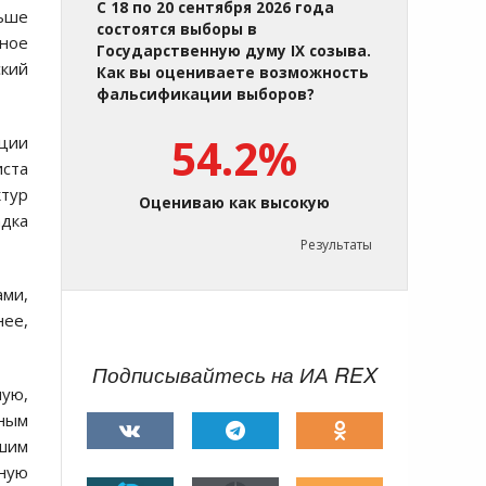
С 18 по 20 сентября 2026 года
льше
состоятся выборы в
ное
Государственную думу IX созыва.
ский
Как вы оцениваете возможность
фальсификации выборов?
54.2%
ции
иста
ктур
Оцениваю как высокую
адка
Результаты
ами,
нее,
Подписывайтесь на ИА REX
ую,
ным
шим
ную