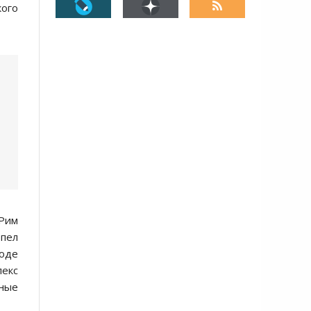
кого
 Рим
рпел
роде
екс
ные