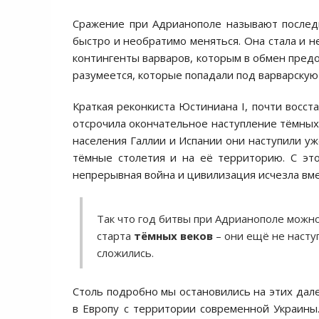
Сражение при Адрианополе называют последн
быстро и необратимо меняться. Она стала и н
контингенты варваров, которым в обмен предо
разумеется, которые попадали под варварску
Краткая реконкиста Юстиниана I, почти восст
отсрочила окончательное наступление тёмных 
населения Галлии и Испании они наступили уже
тёмные столетия и на её территорию. С эт
непрерывная война и цивилизация исчезла вме
Так что год битвы при Адрианополе можно
старта
тёмных веков
– они ещё не насту
сложились.
Столь подробно мы остановились на этих дале
в Европу с территории современной Украин