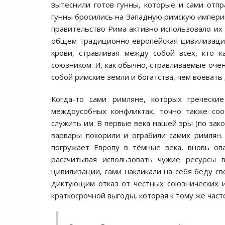
вытеснили готов гунны, которые и сами отпра
гунны бросились на Западную римскую империю
правительство Рима активно использовало их 
общем традиционно европейская цивилизация,
крови, стравливая между собой всех, кто 
союзником. И, как обычно, стравливаемые оче
собой римские земли и богатства, чем воевать 
Когда-то сами римляне, которых греческ
междоусобных конфликтах, точно также соо
служить им. В первые века нашей эры (по зако
варвары покорили и ограбили самих римлян.
погружает Европу в тёмные века, вновь оп
рассчитывая использовать чужие ресурсы 
цивилизации, сами накликали на себя беду с
диктующим отказ от честных союзнических 
краткосрочной выгоды, которая к тому же част