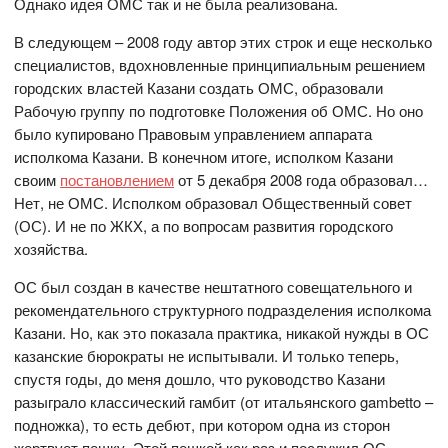
Однако идея ОМС так и не была реализована.
В следующем – 2008 году автор этих строк и еще несколько
специалистов, вдохновленные принципиальным решением
городских властей Казани создать ОМС, образовали
Рабочую группу по подготовке Положения об ОМС. Но оно
было купировано Правовым управлением аппарата
исполкома Казани. В конечном итоге, исполком Казани
своим
постановлением
от 5 декабря 2008 года образовал…
Нет, не ОМС. Исполком образовал Общественный совет
(ОС). И не по ЖКХ, а по вопросам развития городского
хозяйства.
ОС был создан в качестве нештатного совещательного и
рекомендательного структурного подразделения исполкома
Казани. Но, как это показала практика, никакой нужды в ОС
казанские бюрократы не испытывали. И только теперь,
спустя годы, до меня дошло, что руководство Казани
разыграло классический гамбит (от итальянского gambetto –
подножка), то есть дебют, при котором одна из сторон
жертвует пешку. Этой пешкой как раз и послужил ОС,