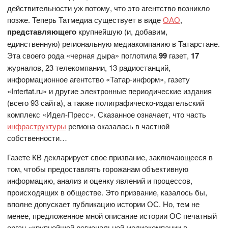
действительности уж потому, что это агентство возникло
позже. Теперь Татмедиа существует в виде
ОАО
,
представляющего
крупнейшую (и, добавим,
единственную) региональную медиакомпанию в Татарстане.
Эта своего рода «черная дыра» поглотила
99
газет,
17
журналов, 23 телекомпании, 13 радиостанций,
информационное агентство «Татар-информ», газету
«Intertat.ru» и другие электронные периодические издания
(всего 93 сайта), а также полиграфическо-издательский
комплекс «Идел-Пресс». Сказанное означает, что часть
инфраструктуры
региона оказалась в частной
собственности…
Газете КВ декларирует свое призвание, заключающееся в
том, чтобы предоставлять горожанам объективную
информацию, анализ и оценку явлений и процессов,
происходящих в обществе. Это призвание, казалось бы,
вполне допускает публикацию истории ОС. Но, тем не
менее, предложенное мной описание истории ОС печатный
орган «крупнейшей региональной медиакомпании в