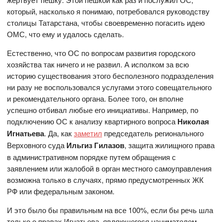
который, насколько я понимаю, потребовался руководству
столицы Татарстана, чтобы своевременно погасить идею
ОМС, что ему и удалось сделать.
Естественно, что ОС по вопросам развития городского
хозяйства так ничего и не развил. А исполком за всю
историю существования этого бесполезного подразделения
ни разу не воспользовался услугами этого совещательного
и рекомендательного органа. Более того, он вполне
успешно отбивал любые его инициативы. Например, по
подключению ОС к анализу квартирного вопроса
Николая
Игнатьева
. Да, как
заметил
председатель регионального
Верховного суда
Ильгиз Гилазов
, защита жилищного права
в административном порядке путем обращения с
заявлением или жалобой в орган местного самоуправления
возможна только в случаях, прямо предусмотренных ЖК
РФ или федеральным законом.
И это было бы правильным на все 100%, если бы речь шла
только о правах Игнатьева, являющегося нанимателем