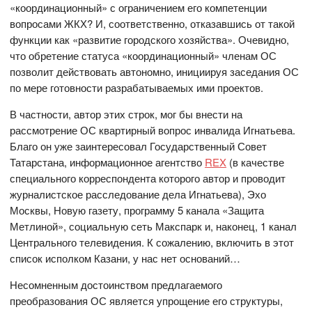
«координационный» с ограничением его компетенции
вопросами ЖКХ? И, соответственно, отказавшись от такой
функции как «развитие городского хозяйства». Очевидно,
что обретение статуса «координационный» членам ОС
позволит действовать автономно, инициируя заседания ОС
по мере готовности разрабатываемых ими проектов.
В частности, автор этих строк, мог бы внести на
рассмотрение ОС квартирный вопрос инвалида Игнатьева.
Благо он уже заинтересовал Государственный Совет
Татарстана, информационное агентство
REX
(в качестве
специального корреспондента которого автор и проводит
журналистское расследование дела Игнатьева), Эхо
Москвы, Новую газету, программу 5 канала «Защита
Метлиной», социальную сеть Макспарк и, наконец, 1 канал
Центрального телевидения. К сожалению, включить в этот
список исполком Казани, у нас нет оснований…
Несомненным достоинством предлагаемого
преобразования ОС является упрощение его структуры,