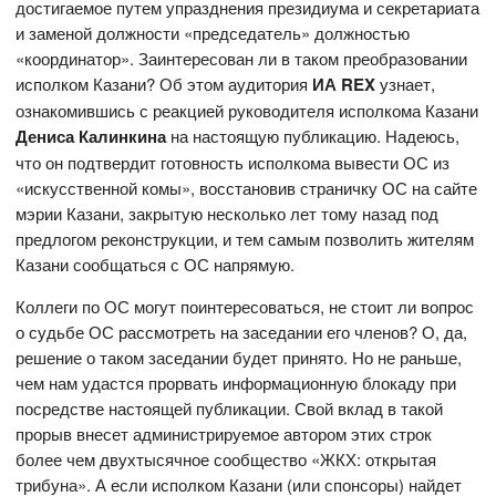
достигаемое путем упразднения президиума и секретариата
и заменой должности «председатель» должностью
«координатор». Заинтересован ли в таком преобразовании
исполком Казани? Об этом аудитория
ИА REX
узнает,
ознакомившись с реакцией руководителя исполкома Казани
Дениса Калинкина
на настоящую публикацию. Надеюсь,
что он подтвердит готовность исполкома вывести ОС из
«искусственной комы», восстановив страничку ОС на сайте
мэрии Казани, закрытую несколько лет тому назад под
предлогом реконструкции, и тем самым позволить жителям
Казани сообщаться с ОС напрямую.
Коллеги по ОС могут поинтересоваться, не стоит ли вопрос
о судьбе ОС рассмотреть на заседании его членов? О, да,
решение о таком заседании будет принято. Но не раньше,
чем нам удастся прорвать информационную блокаду при
посредстве настоящей публикации. Свой вклад в такой
прорыв внесет администрируемое автором этих строк
более чем двухтысячное сообщество «ЖКХ: открытая
трибуна». А если исполком Казани (или спонсоры) найдет