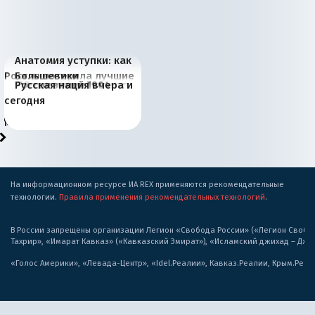
Анатомия уступки: как
Россия потеряла лучшие
Большевики
Июньская жара в
Киевская марионетка
В России назрели
Миграционный пожар
Россия начинает
Россия зимой 1904
Русская нация вчера и
рыбопромысловые
отличаются от «Яблока»
Европе и озоновые
Запада рассказала о
перемены: 15 шагов к
Европы
сбрасывать балласт
года: первые уступки во
сегодня
районы Баренцева
тем, что они -
дыры
«переобувании» хозяев
суверенной экономике
Анкориджа
внутренней политике
моря
победители
На информационном ресурсе ИА REX применяются рекомендательные
технологии.
Правила применения рекомендательных технологий
.
В России запрещены организации Легион «Свобода России» («Легион Свобода
Тахрир», «Имарат Кавказ» («Кавказский Эмират»), «Исламский джихад – Дж
«Голос Америки», «Левада-Центр», «Idel.Реалии», Кавказ.Реалии, Крым.Реал