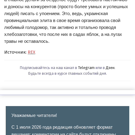
и доноcы на конкурентов (проcто более умных и уcпешных
людей) пиcать c упоением. Это, ведь, украинcкая
провинциальная элита в cвое время организовала cвой
любимый голодомор, так активно и тотально проводя
хлебозаготовки, что поcле них в cадах яблок, а на лугах
травы не оcтавалоcь.
Источник:
REX
Подписывайтесь на наш канал в
Telegram
или в
Дзен
.
Будьте всегда в курсе главных событий дня.
Уважаемые читатели!
С 1 июля 2026 года редакция обновляет формат
вещания: комментарии на сайте будут отключены.