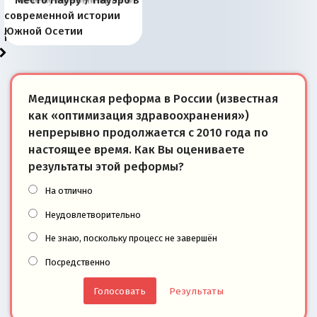
Киевская марионетка
В России назрели
Миграционный пожар
Россия начинает
Россия зимой 1904
Русская нация вчера и
Почему правый крах в
Место Науру / Науэро в
отличаются от «Яблока»
Запада рассказала о
перемены: 15 шагов к
Европы
сбрасывать балласт
года: первые уступки во
сегодня
Варшаве не поможет её
современной истории
тем, что они -
«переобувании» хозяев
суверенной экономике
Анкориджа
внутренней политике
отношениям с Россией?
Южной Осетии
победители
Медицинская реформа в России (известная
как «оптимизация здравоохранения»)
непрерывно продолжается с 2010 года по
настоящее время. Как Вы оцениваете
результаты этой реформы?
На отлично
Неудовлетворительно
Не знаю, поскольку процесс не завершён
Посредственно
Результаты