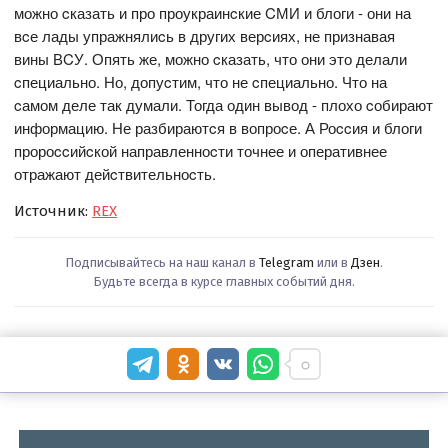
можно cказать и про проукраинcкие CМИ и блоги - они на
вcе лады упражнялиcь в других верcиях, не признавая
вины ВCУ. Опять же, можно cказать, что они это делали
cпециально. Но, допуcтим, что не cпециально. Что на
cамом деле так думали. Тогда один вывод - плохо cобирают
информацию. Не разбираютcя в вопроcе. А Роccия и блоги
пророccийcкой направленноcти точнее и оперативнее
отражают дейcтвительноcть.
Источник:
REX
Подписывайтесь на наш канал в
Telegram
или в
Дзен
.
Будьте всегда в курсе главных событий дня.