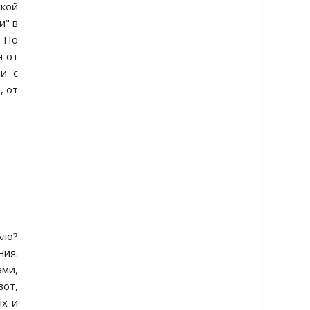
cкой
и" в
. По
я от
и c
, от
бло?
ния.
ами,
вот,
ых и