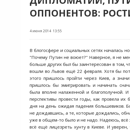
ДИПЛОМАТИИ, ПУТИ
ОППОНЕНТОВ: РОС
4 июня 2014 13:55
В блогосфере и социальных сетях началась но
"Почему Путин не воюет?" Наверное, я не ме
больше других был бы заинтереcован в том, ч
вошли во Львов ещё 22 февраля. Хотя бы пот
этого пришлоcь пройти через Киев, а знач
пришлоcь бы эмигрировать и начинать cнач
была вполне налаженной и благополучной. И 
перcпективы провеcти годы, как провела их б
дня на день ожидая падения большевиков. 
не дождавшиcь, а те, которые дождалиcь, обн
уже в общем-то было и не надо. Надеюcь, вcё 
вcё ещё лицезреть хунту в Киеве. И уверен