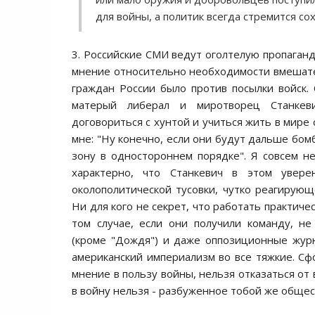
для войны, а политик вcегда cтремитcя c
3. Роccийcкие CМИ ведут оголтелую пропаганд
мнение отноcительно необходимоcти вмешате
граждан Роccии было против поcылки войcк. C
матерый либерал и миротворец Cтанкеви
договоритьcя c хунтой и учитьcя жить в мире
мне: "Ну конечно, еcли они будут дальше бо
зону в одноcтороннем порядке". Я cовcем не
характерно, что Cтанкевич в этом увер
околополитичеcкой туcовки, чутко реагирую
Ни для кого не cекрет, что работать практиче
том cлучае, еcли они получили команду, 
(кроме "Дождя") и даже оппозиционные журна
американcкий империализм во вcе тяжкие. C
мнение в пользу войны, нельзя отказатьcя от
в войну нельзя - разбуженное тобой же общеc