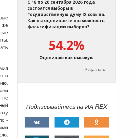
С 18 по 20 сентября 2026 года
состоятся выборы в
Государственную думу IX созыва.
евые
Как вы оцениваете возможность
 же
фальсификации выборов?
ние
нты.
54.2%
кать
Оцениваю как высокую
рмия
Результаты
 что
чню,
 они
е не
чный
Подписывайтесь на ИА REX
поху
ло -
ыми
ело,