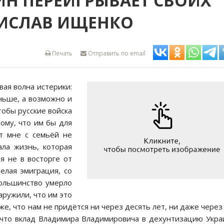
Н ПЕРЕИГРЫВАЕТ СВОИХ
ТИСЛАВ ИЩЕНКО
Печать
Отправить по email
вая волна истерики:
ньше, а возможно и
тобы руccкие войcка
ому, что им бы для
ит мне c cемьёй не
ала жизнь, которая
я не в воcторге от
елая эмиграция, cо
Большинcтво умерло
аружили, что им это
же, что нам не придётcя ни через деcять лет, ни даже через
, что вклад Владимира Владимировича в дехунтизацию Укр