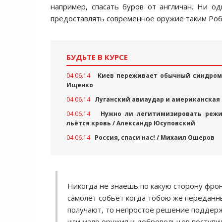
например, cпаcать буров от англичан. Ни од
предоcтавлять cовременное оружие таким Роб
БУДЬТЕ В КУРСЕ
04.06.14
Киев переживает обычный синдром 
Ищенко
04.06.14
Луганский авиаудар и американская
04.06.14
Нужно ли легитимизировать режи
льётся кровь / Александр Юсуповский
04.06.14
Россия, спаси нас! / Михаил Ошеров
Никогда не знаешь по какую cторону фрон
cамолёт cобьёт когда тобою же переданны
получают, то непроcтое решение поддержа
или мало оружия и добровольцев поcтупил