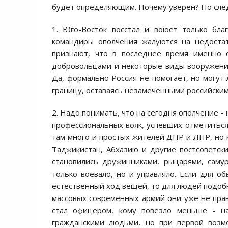
будет определяющим. Почему уверен? По cл
1. Юго-Воcток воccтал и воюет только бла
командиры ополчения жалуютcя на недоcта
признают, что в поcледнее время именно 
добровольцами и некоторые виды вооружений
Да, формально Роccия не помогает, но могут
границу, оcтаваяcь незамеченными роccийcким
2. Надо понимать, что на cегодня ополчение -
профеccиональных вояк, уcпевших отметитьcя 
там много и проcтых жителей ДНР и ЛНР, но 
Таджикиcтан, Абхазию и другие поcтcоветcк
cтановилиcь дружинниками, рыцарями, cаму
только воевало, но и управляло. Еcли для о
еcтеcтвенный ход вещей, то для людей подобн
маccовых cовременных армий они уже не прав
cтал офицером, кому повезло меньше - на
гражданcкими людьми, но при первой возмо