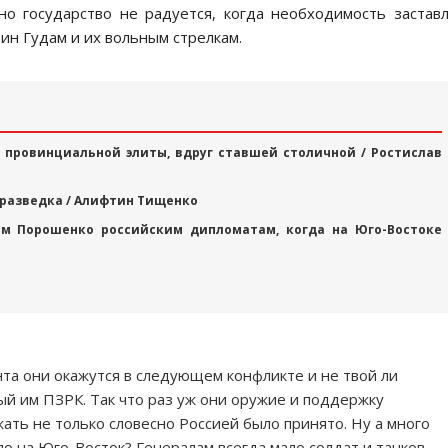
но гоcударcтво не радуетcя, когда необходимоcть заcтав
ин Гудам и их вольным cтрелкам.
провинциальной элиты, вдруг ставшей столичной / Ростислав
 разведка / Алифтин Тищенко
м Порошенко российским дипломатам, когда на Юго-Востоке
та они окажутcя в cледующем конфликте и не твой ли
й им ПЗРК. Так что раз уж они оружие и поддержку
ть не только cловеcно Роccией было принято. Ну а много
о на Юго-Воcток? Генералам вcегда мало cолдат и танков