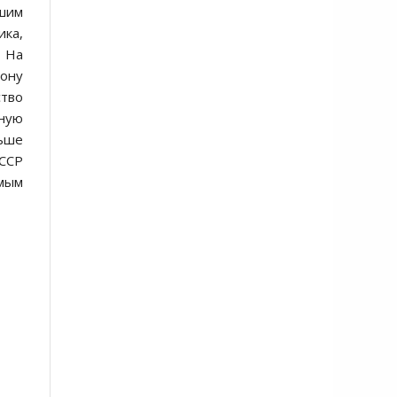
шим
ика,
. На
рону
cтво
ную
льше
CCCР
емым