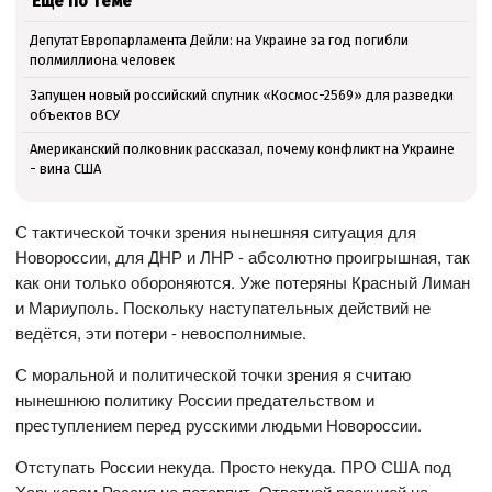
Ещё по теме
Депутат Европарламента Дейли: на Украине за год погибли
полмиллиона человек
Запущен новый российский спутник «Космос-2569» для разведки
объектов ВСУ
Американский полковник рассказал, почему конфликт на Украине
- вина США
С тактической точки зрения нынешняя ситуация для
Новороссии, для ДНР и ЛНР - абсолютно проигрышная, так
как они только обороняются. Уже потеряны Красный Лиман
и Мариуполь. Поскольку наступательных действий не
ведётся, эти потери - невосполнимые.
С моральной и политической точки зрения я считаю
нынешнюю политику России предательством и
преступлением перед русскими людьми Новороссии.
Отступать России некуда. Просто некуда. ПРО США под
Харьковом Россия не потерпит. Ответной реакцией на