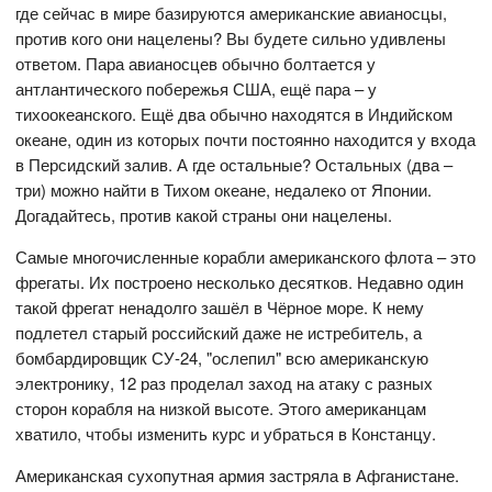
где сейчас в мире базируются американские авианосцы,
против кого они нацелены? Вы будете сильно удивлены
ответом. Пара авианосцев обычно болтается у
антлантического побережья США, ещё пара – у
тихоокеанского. Ещё два обычно находятся в Индийском
океане, один из которых почти постоянно находится у входа
в Персидский залив. А где остальные? Остальных (два –
три) можно найти в Тихом океане, недалеко от Японии.
Догадайтесь, против какой страны они нацелены.
Самые многочисленные корабли американского флота – это
фрегаты. Их построено несколько десятков. Недавно один
такой фрегат ненадолго зашёл в Чёрное море. К нему
подлетел старый российский даже не истребитель, а
бомбардировщик СУ-24, "ослепил" всю американскую
электронику, 12 раз проделал заход на атаку с разных
сторон корабля на низкой высоте. Этого американцам
хватило, чтобы изменить курс и убраться в Констанцу.
Американская сухопутная армия застряла в Афганистане.