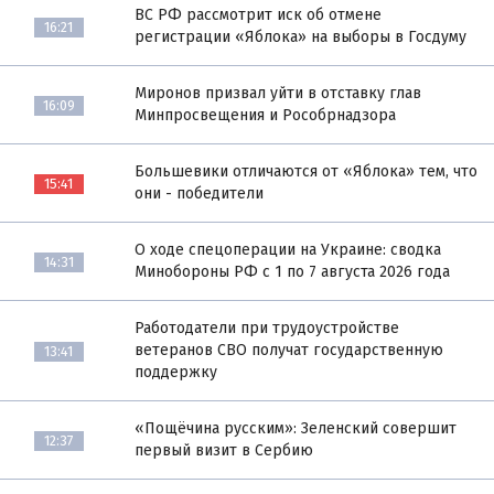
ВС РФ рассмотрит иск об отмене
16:21
регистрации «Яблока» на выборы в Госдуму
Миронов призвал уйти в отставку глав
16:09
Минпросвещения и Рособрнадзора
Большевики отличаются от «Яблока» тем, что
15:41
они - победители
О ходе спецоперации на Украине: сводка
14:31
Минобороны РФ с 1 по 7 августа 2026 года
Работодатели при трудоустройстве
ветеранов СВО получат государственную
13:41
поддержку
«Пощёчина русским»: Зеленский совершит
12:37
первый визит в Сербию