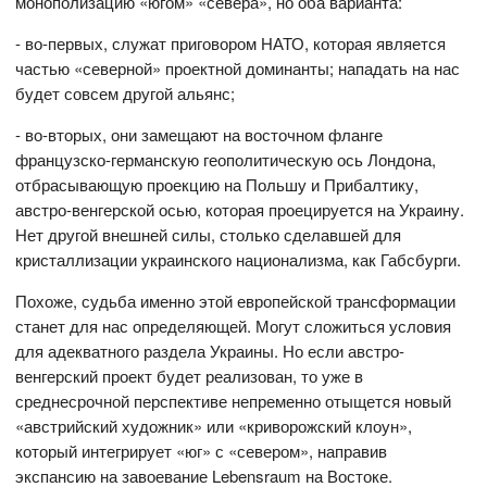
монополизацию «югом» «севера», но оба варианта:
- во-первых, служат приговором НАТО, которая является
частью «северной» проектной доминанты; нападать на нас
будет совсем другой альянс;
- во-вторых, они замещают на восточном фланге
французско-германскую геополитическую ось Лондона,
отбрасывающую проекцию на Польшу и Прибалтику,
австро-венгерской осью, которая проецируется на Украину.
Нет другой внешней силы, столько сделавшей для
кристаллизации украинского национализма, как Габсбурги.
Похоже, судьба именно этой европейской трансформации
станет для нас определяющей. Могут сложиться условия
для адекватного раздела Украины. Но если австро-
венгерский проект будет реализован, то уже в
среднесрочной перспективе непременно отыщется новый
«австрийский художник» или «криворожский клоун»,
который интегрирует «юг» с «севером», направив
экспансию на завоевание Lebensraum на Востоке.