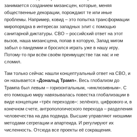
занимается созданием мизансцен, которые, меняя
общественные декорации, порождают те или иные
проблемы. Например, ковид – это попытка трансформации
миропорядка в интересах западных элит с помощью
санитарной диктатуры. СВО – российский ответ на этот
вызов, наша мизансцена, попав в которую, Запад мигом
забыл о пандемии и бросился играть уже в нашу игру.
Потому-то при всём своём преимуществе так нас и не
сломил.
Там только сейчас нашли концептуальный ответ на СВО, и
он называется
«Дональд Трамп»
. Весь глобализм до
Трампа был левым – горизонтальным, «инклюзивным». С
его помощью миру навязывалась повестка глобализации в
виде концепции «трёх переходов»: зелёного, цифрового и, в
конечном счете, антропологического перехода – разделения
человечества на два подвида. Высшие управляют низшими
методами сегрегации и апартеида. И регулируют их
численность. Отсюда все проекты её сокращения.