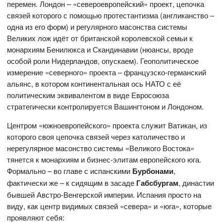
перемен. Лондон – «североевропейский» проект, цепочка
связей которого с помощью протестантизма (англиканство –
одна из его форм) и регулярного масонства системы
Великих лож идёт от британской королевской семьи к
монархиям Бенилюкса и Скандинавии (нюансы, вроде
особой роли Нидерландов, опускаем). Геополитическое
измерение «северного» проекта – французско-германский
альянс, в котором континентальная ось НАТО с её
политическим эквивалентом в виде Евросоюза
стратегически контролируется Вашингтоном и Лондоном.
Центром «южноевропейского» проекта служит Ватикан, из
которого своя цепочка связей через католичество и
нерегулярное масонство системы «Великого Востока»
тянется к монархиям и бизнес-элитам европейского юга.
Формально – во главе с испанскими
Бурбонами
,
фактически же – к сидящим в засаде
Габсбургам
, династии
бывшей Австро-Венгерской империи. Испания просто на
виду, как центр видимых связей «севера» и «юга», которые
проявляют себя: