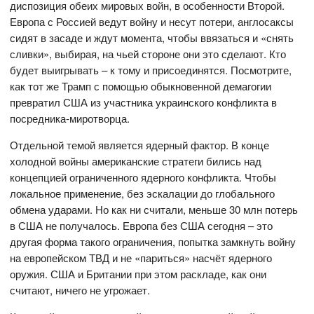
диспозиция обеих мировых войн, в особенности Второй.
Европа с Россией ведут войну и несут потери, англосаксы
сидят в засаде и ждут момента, чтобы ввязаться и «снять
сливки», выбирая, на чьей стороне они это сделают. Кто
будет выигрывать – к тому и присоединятся. Посмотрите,
как тот же Трамп с помощью обыкновенной демагогии
превратил США из участника украинского конфликта в
посредника-миротворца.
Отдельной темой является ядерный фактор. В конце
холодной войны американские стратеги бились над
концепцией ограниченного ядерного конфликта. Чтобы
локальное применение, без эскалации до глобального
обмена ударами. Но как ни считали, меньше 30 млн потерь
в США не получалось. Европа без США сегодня – это
другая форма такого ограничения, попытка замкнуть войну
на европейском ТВД и не «париться» насчёт ядерного
оружия. США и Британии при этом раскладе, как они
считают, ничего не угрожает.