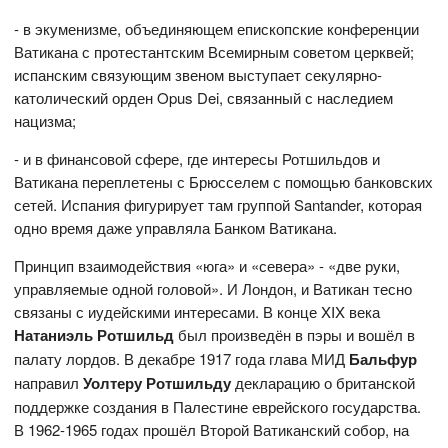
- в экуменизме, объединяющем епископские конференции
Ватикана с протестантским Всемирным советом церквей;
испанским связующим звеном выступает секулярно-
католический орден Opus Dei, связанный с наследием
нацизма;
- и в финансовой сфере, где интересы Ротшильдов и
Ватикана переплетены с Брюсселем с помощью банковских
сетей. Испания фигурирует там группой Santander, которая
одно время даже управляла Банком Ватикана.
Принцип взаимодействия «юга» и «севера» - «две руки,
управляемые одной головой». И Лондон, и Ватикан тесно
связаны с иудейскими интересами. В конце XIX века
Натаниэль Ротшильд
был произведён в пэры и вошёл в
палату лордов. В декабре 1917 года глава МИД
Бальфур
направил
Уолтеру Ротшильду
декларацию о британской
поддержке создания в Палестине еврейского государства.
В 1962-1965 годах прошёл Второй Ватиканский собор, на