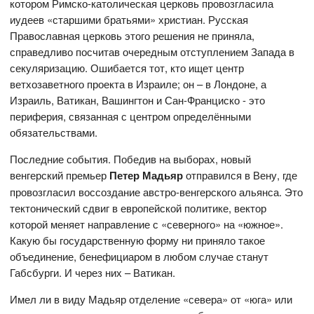
котором Римско-католическая церковь провозгласила
иудеев «старшими братьями» христиан. Русская
Православная церковь этого решения не приняла,
справедливо посчитав очередным отступлением Запада в
секуляризацию. Ошибается тот, кто ищет центр
ветхозаветного проекта в Израиле; он – в Лондоне, а
Израиль, Ватикан, Вашингтон и Сан-Франциско - это
периферия, связанная с центром определёнными
обязательствами.
Последние события. Победив на выборах, новый
венгерский премьер
Петер Мадьяр
отправился в Вену, где
провозгласил воссоздание австро-венгерского альянса. Это
тектонический сдвиг в европейской политике, вектор
которой меняет направление с «северного» на «южное».
Какую бы государственную форму ни приняло такое
объединение, бенефициаром в любом случае станут
Габсбурги. И через них – Ватикан.
Имел ли в виду Мадьяр отделение «севера» от «юга» или