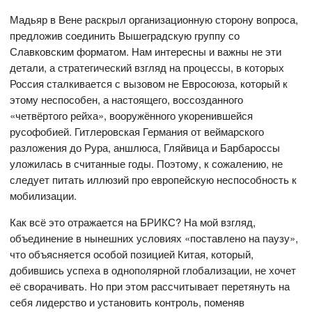
Мадьяр в Вене раскрыл организационную сторону вопроса,
предложив соединить Вышеградскую группу со
Славковским форматом. Нам интересны и важны не эти
детали, а стратегический взгляд на процессы, в которых
Россия сталкивается с вызовом не Евросоюза, который к
этому неспособен, а настоящего, воссозданного
«четвёртого рейха», вооружённого укоренившейся
русофобией. Гитлеровская Германия от веймарского
разложения до Рура, аншлюса, Гляйвица и Барбароссы
уложилась в считанные годы. Поэтому, к сожалению, не
следует питать иллюзий про европейскую неспособность к
мобилизации.
Как всё это отражается на БРИКС? На мой взгляд,
объединение в нынешних условиях «поставлено на паузу»,
что объясняется особой позицией Китая, который,
добившись успеха в однополярной глобализации, не хочет
её сворачивать. Но при этом рассчитывает перетянуть на
себя лидерство и установить контроль, поменяв