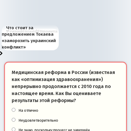
Что стоит за
В России назрели
Миграционный пожар
Россия начинает
Россия зимой 1904
Русская нация вчера и
Почему правый крах в
Место Науру / Науэро в
У сионистского проекта
предложением Токаева
перемены: 15 шагов к
Европы
сбрасывать балласт
года: первые уступки во
сегодня
Варшаве не поможет её
современной истории
появилось украинское
«заморозить украинский
суверенной экономике
Анкориджа
внутренней политике
отношениям с Россией?
Южной Осетии
измерение
конфликт»
Медицинская реформа в России (известная
как «оптимизация здравоохранения»)
непрерывно продолжается с 2010 года по
настоящее время. Как Вы оцениваете
результаты этой реформы?
На отлично
Неудовлетворительно
Не знаю, поскольку процесс не завершён