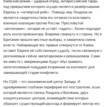
Киевский режим – ударный отряд, антироссийский таран,
под прикрытием которого осуществляется развёртывание
Европы в «четвёртый рейх». Помощь ему Лондона не
является свидетельством его готовности возглавить
военную коалицию против России. Пресловутой
«англичанке», которая не устаёт «гадить», более подходит
роль козла-провокатора. Вовремя свернуть в сторону. Но в
Британии прошли местные выборы, и замаячила смена
власти. Набирающие вес правые отвернутся от Киева,
оставят Европе её собственную судьбу, тесно связанную с
разгоняемым сейчас милитаризмом и реваншизмом. Сами
же вместе с американцами будут обустраивать
непотопляемый плацдарм вторжения на континент для
завершающей стадии конфликта.
Но США – это экономический центр Запада. И
одновременно глубокая периферия его геостратегии, осью
которой является связка Лондона и Ватикана, двух
концептуальных центров, взаимодействие которых
образует существующий расклад и формирует вектор его