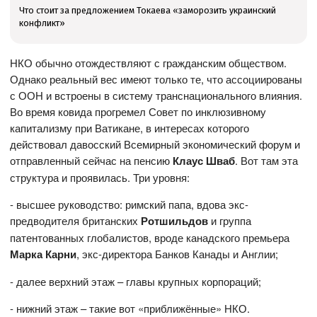
Что стоит за предложением Токаева «заморозить украинский
конфликт»
НКО обычно отождествляют с гражданским обществом.
Однако реальный вес имеют только те, что ассоциированы
с ООН и встроены в систему транснационального влияния.
Во время ковида прогремел Совет по инклюзивному
капитализму при Ватикане, в интересах которого
действовал давосский Всемирный экономический форум и
отправленный сейчас на пенсию
Клаус Шваб
. Вот там эта
структура и проявилась. Три уровня:
- высшее руководство: римский папа, вдова экс-
предводителя британских
Ротшильдов
и группа
патентованных глобалистов, вроде канадского премьера
Марка Карни
, экс-директора Банков Канады и Англии;
- далее верхний этаж – главы крупных корпораций;
- нижний этаж – такие вот «приближённые» НКО.