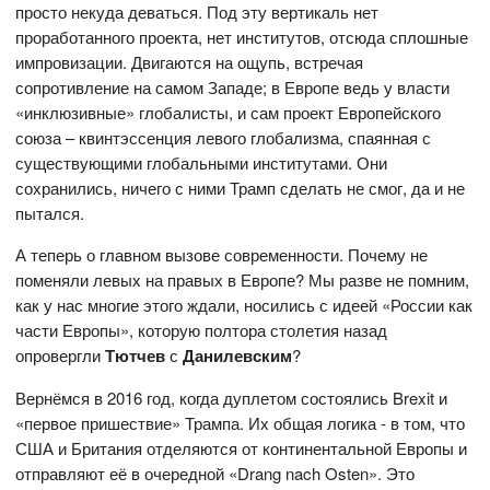
просто некуда деваться. Под эту вертикаль нет
проработанного проекта, нет институтов, отсюда сплошные
импровизации. Двигаются на ощупь, встречая
сопротивление на самом Западе; в Европе ведь у власти
«инклюзивные» глобалисты, и сам проект Европейского
союза – квинтэссенция левого глобализма, спаянная с
существующими глобальными институтами. Они
сохранились, ничего с ними Трамп сделать не смог, да и не
пытался.
А теперь о главном вызове современности. Почему не
поменяли левых на правых в Европе? Мы разве не помним,
как у нас многие этого ждали, носились с идеей «России как
части Европы», которую полтора столетия назад
опровергли
Тютчев
с
Данилевским
?
Вернёмся в 2016 год, когда дуплетом состоялись Brexit и
«первое пришествие» Трампа. Их общая логика - в том, что
США и Британия отделяются от континентальной Европы и
отправляют её в очередной «Drang nach Osten». Это