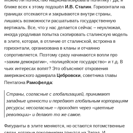
ближе всех к этому подошёл
И.В. Сталин
. Горизонтали на
границах отсекаются и закрываются внутри страны,
лишаясь возможности расшатывать государственную
вертикаль. Все, что у нас делается сейчас – неуклюжая,
иногда уродливая попытка скопировать сталинскую модель
в элите, которая, в отличие от сталинской, встроена в
горизонтали, организована в кланы и отчаянно
сопротивляется. Поэтому сразу начинаются вопли про
«зажим демократии», «полицейское государство» и т.д. В
чьих интересах вопят? Это объясняют откровения
американского адмирала
Цебровски
, советника главы
Пентагона
Рамсфелда
:
Страны, согласные с глобализацией, принимают
западные ценности и передают глобальным корпорациям
ресурсы; несогласные – проходят через «цветные
революции» и делают то же самое.
Фигуранты в элите меняются, но остаются потомственные
связи, которые поколениями тянутся на Запад. И