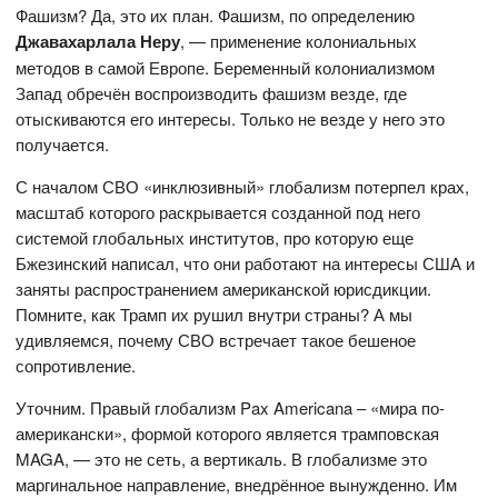
Фашизм? Да, это их план. Фашизм, по определению
Джавахарлала Неру
, — применение колониальных
методов в самой Европе. Беременный колониализмом
Запад обречён воспроизводить фашизм везде, где
отыскиваются его интересы. Только не везде у него это
получается.
С началом СВО «инклюзивный» глобализм потерпел крах,
масштаб которого раскрывается созданной под него
системой глобальных институтов, про которую еще
Бжезинский написал, что они работают на интересы США и
заняты распространением американской юрисдикции.
Помните, как Трамп их рушил внутри страны? А мы
удивляемся, почему СВО встречает такое бешеное
сопротивление.
Уточним. Правый глобализм Pax Americana – «мира по-
американски», формой которого является трамповская
MAGA, — это не сеть, а вертикаль. В глобализме это
маргинальное направление, внедрённое вынужденно. Им