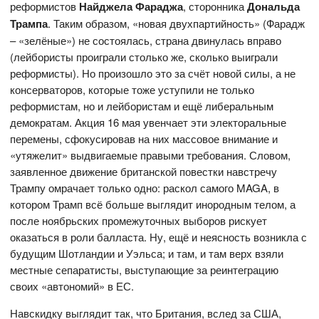
реформистов
Найджела Фараджа
, сторонника
Дональда
Трампа
. Таким образом, «новая двухпартийность» (Фарадж
– «зелёные») не состоялась, страна двинулась вправо
(лейбористы проиграли столько же, сколько выиграли
реформисты). Но произошло это за счёт новой силы, а не
консерваторов, которые тоже уступили не только
реформистам, но и лейбористам и ещё либеральным
демократам. Акция 16 мая увенчает эти электоральные
перемены, сфокусировав на них массовое внимание и
«утяжелит» выдвигаемые правыми требования. Словом,
заявленное движение британской повестки навстречу
Трампу омрачает только одно: раскол самого MAGA, в
котором Трамп всё больше выглядит инородным телом, а
после ноябрьских промежуточных выборов рискует
оказаться в роли балласта. Ну, ещё и неясность возникла с
будущим Шотландии и Уэльса; и там, и там верх взяли
местные сепаратисты, выступающие за реинтеграцию
своих «автономий» в ЕС.
Навскидку выглядит так, что Британия, вслед за США,