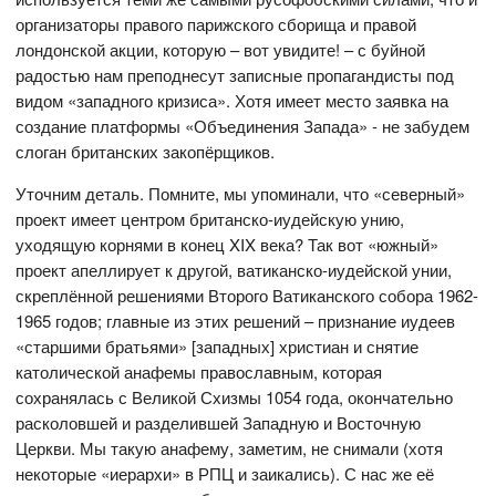
организаторы правого парижского сборища и правой
лондонской акции, которую – вот увидите! – с буйной
радостью нам преподнесут записные пропагандисты под
видом «западного кризиса». Хотя имеет место заявка на
создание платформы «Объединения Запада» - не забудем
слоган британских закопёрщиков.
Уточним деталь. Помните, мы упоминали, что «северный»
проект имеет центром британско-иудейскую унию,
уходящую корнями в конец XIX века? Так вот «южный»
проект апеллирует к другой, ватиканско-иудейской унии,
скреплённой решениями Второго Ватиканского собора 1962-
1965 годов; главные из этих решений – признание иудеев
«старшими братьями» [западных] христиан и снятие
католической анафемы православным, которая
сохранялась с Великой Схизмы 1054 года, окончательно
расколовшей и разделившей Западную и Восточную
Церкви. Мы такую анафему, заметим, не снимали (хотя
некоторые «иерархи» в РПЦ и заикались). С нас же её