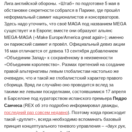
Лига английской обороны. «Штаб» по подготовке 5 мая в
обстановке секретности собрался в Париже, где прошёл
неформальный саммит националистов и консерваторов.
Здесь надо уточнить, что своё MAGA под названием MEGA
существует и в Европе; вместе они образуют альянс
MEGA-MAGA («Make Europe/America great again»); именно
он парижский саммит и провёл. Официальный девиз акции
16 мая отличается от девиза 13 сентября добавлением
«Объединим Запад» к сохранённому в неизменности
«Объединим королевство». Размах претензий на создание
правой альтернативы левым глобалистам настолько же
очевиден, что и такой же глобалистский характер правого
сборища. Вряд ли случайно оно проводится вслед за
такими же левыми посиделками, состоявшимися 17 апреля
в Барселоне под кураторством испанского премьера
Педро
Санчеса
(REX об это подробно информировал дважды,
последний раз совсем недавно
). Поэтому когда происходит
такой «дуплет», всегда необходимо вспоминать базовый
принцип концептуального теневого управления –
«двух рук,