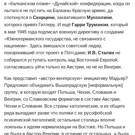
в «балканском плане» «Дунайской» конфедерации, когда он
пытался не пустить на Балканы Красную армию, да
споткнулся о
Скорцени
, захватившего
Муссолини
,
которого привёз Гитлеру. И ещё
Гарри Трумэном
,
который
в мае 1945 года подписал военную директиву о создании
«Южногерманского государства, не связанного с
нацизмом». Здесь вмешался советский лидер,
похоронивший этот проект в Потсдаме;
И.В. Сталин
не
собирался уступать контроль над Восточной Европой,
согласившись уйти только из Австрии, но не из Венгрии.
Как представил «австро-венгерскую» инициативу Мадьяр?
Предложил объединить Вышеградскую [неформальную]
группу, в которую входят Польша, Чехия, Словакия и
Венгрия, со Славковским форматом в составе Австрии,
Чехии и Словакии. Все страны католические, и из общего
ряда выпадают разве что поляки с их русофобской
психической патологией; остальные столицы вполне
лояльны к идеям нормализации на Востоке. Но Польша и
не была в Австро-Венгрии, в отличие от остальных, а была