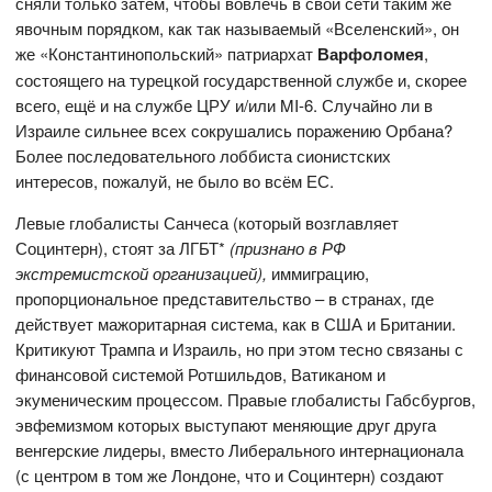
сняли только затем, чтобы вовлечь в свои сети таким же
явочным порядком, как так называемый «Вселенский», он
же «Константинопольский» патриархат
Варфоломея
,
состоящего на турецкой государственной службе и, скорее
всего, ещё и на службе ЦРУ и/или MI-6. Случайно ли в
Израиле сильнее всех сокрушались поражению Орбана?
Более последовательного лоббиста сионистских
интересов, пожалуй, не было во всём ЕС.
Левые глобалисты Санчеса (который возглавляет
Социнтерн), стоят за ЛГБТ*
(признано в РФ
экстремистской организацией),
иммиграцию,
пропорциональное представительство – в странах, где
действует мажоритарная система, как в США и Британии.
Критикуют Трампа и Израиль, но при этом тесно связаны с
финансовой системой Ротшильдов, Ватиканом и
экуменическим процессом. Правые глобалисты Габсбургов,
эвфемизмом которых выступают меняющие друг друга
венгерские лидеры, вместо Либерального интернационала
(с центром в том же Лондоне, что и Социнтерн) создают