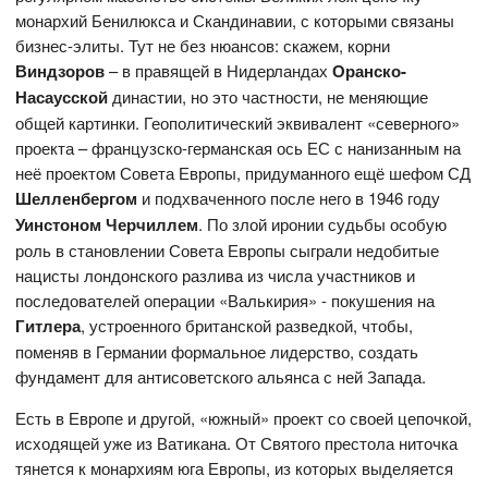
монархий Бенилюкса и Скандинавии, с которыми связаны
бизнес-элиты. Тут не без нюансов: скажем, корни
Виндзоров
– в правящей в Нидерландах
Оранско-
Насаусской
династии, но это частности, не меняющие
общей картинки. Геополитический эквивалент «северного»
проекта – французско-германская ось ЕС с нанизанным на
неё проектом Совета Европы, придуманного ещё шефом СД
Шелленбергом
и подхваченного после него в 1946 году
Уинстоном Черчиллем
. По злой иронии судьбы особую
роль в становлении Совета Европы сыграли недобитые
нацисты лондонского разлива из числа участников и
последователей операции «Валькирия» - покушения на
Гитлера
,
устроенного британской разведкой, чтобы,
поменяв в Германии формальное лидерство, создать
фундамент для антисоветского альянса с ней Запада.
Есть в Европе и другой, «южный» проект со своей цепочкой,
исходящей уже из Ватикана. От Святого престола ниточка
тянется к монархиям юга Европы, из которых выделяется