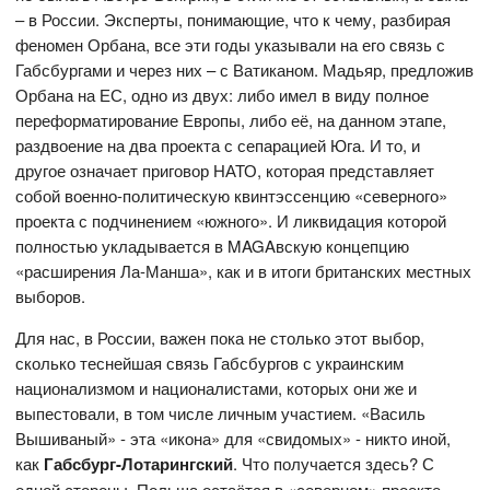
– в России. Эксперты, понимающие, что к чему, разбирая
феномен Орбана, все эти годы указывали на его связь с
Габсбургами и через них – с Ватиканом. Мадьяр, предложив
Орбана на ЕС, одно из двух: либо имел в виду полное
переформатирование Европы, либо её, на данном этапе,
раздвоение на два проекта с сепарацией Юга. И то, и
другое означает приговор НАТО, которая представляет
собой военно-политическую квинтэссенцию «северного»
проекта с подчинением «южного». И ликвидация которой
полностью укладывается в MAGAвскую концепцию
«расширения Ла-Манша», как и в итоги британских местных
выборов.
Для нас, в России, важен пока не столько этот выбор,
сколько теснейшая связь Габсбургов с украинским
национализмом и националистами, которых они же и
выпестовали, в том числе личным участием. «Василь
Вышиваный» - эта «икона» для «свидомых» - никто иной,
как
Габсбург-Лотарингский
.
Что получается здесь? С
одной стороны, Польша остаётся в «северном» проекте,