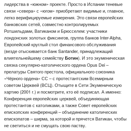
лидерства в «южном» проекте. Просто в Испании теневые
связи «севера» с «югом» приобретают видимые и, главное,
легко верифицируемые измерения. Это связи европейских
банковских сетей, совместно контролируемых
Ротшильдами, Ватиканом и Брюсселем: участники
лондонских золотых фиксингов, группа банков Inter-Alpha,
Европейский круглый стол финансового обслуживания
(везде отыскивается банк Santander, принадлежащий
влиятельнейшему семейству
Ботин
). И это экуменическая
связка секулярно-католического ордена Opus Dei –
прелатуры Святого престола, официального союзника
«Чёрного ордена» СС – с протестантским Всемирным
советом Церквей (ВСЦ). Отыщите в Сети Экуменическую
хартию (2001 г.) и посмотрите, кто её подписал. А именно:
Конференция европейских церквей, объединяющая
протестантов с католиками, а также Совет европейских
епископских конференций – объединение католических
епископатов – ширма, за которой и прячется Ватикан, чтобы
не светиться и не смущать свою паству.