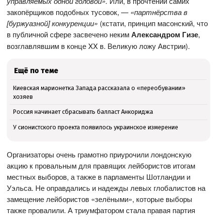
управляемых одной головой».
Или, в прочтении самих
закопёрщиков подобных тусовок, —
«партнёрства в
[буржуазной] конкуренции»
(кстати, принцип масонский, что
в публичной сфере засвечено неким
Александром Гизе
,
возглавлявшим в конце XX в. Великую ложу Австрии).
Ещё по теме
Киевская марионетка Запада рассказала о «переобувании»
хозяев
Россия начинает сбрасывать балласт Анкориджа
У сионистского проекта появилось украинское измерение
Организаторы очень грамотно приурочили лондонскую
акцию к провальным для правящих лейбористов итогам
местных выборов, а также в парламенты Шотландии и
Уэльса. Не оправдались и надежды левых глобалистов на
замещение лейбористов «зелёными», которые выборы
также провалили. А триумфатором стала правая партия