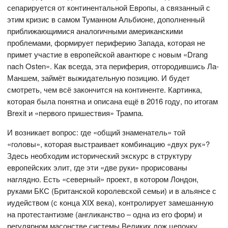
сепарируется от континентальной Европы, а связанный с
этим кризис в самом Туманном Альбионе, дополненный
приближающимися аналогичными американскими
проблемами, формирует периферию Запада, которая не
примет участие в европейской авантюре с новым «Drang
nach Osten». Как всегда, эта периферия, отгородившись Ла-
Маншем, займёт выжидательную позицию. И будет
смотреть, чем всё закончится на континенте. Картинка,
которая была понятна и описана ещё в 2016 году, по итогам
Brexit и «первого пришествия» Трампа.
И возникает вопрос: где «общий знаменатель» той
«головы», которая выстраивает комбинацию «двух рук»?
Здесь необходим исторический экскурс в структуру
европейских элит, где эти «две руки» прорисованы
наглядно. Есть «северный» проект, в котором Лондон,
руками БКС (Британской королевской семьи) и в альянсе с
иудейством (с конца XIX века), контролирует замешанную
на протестантизме (англиканство – одна из его форм) и
регулярном масонстве системы Великих лож цепочку