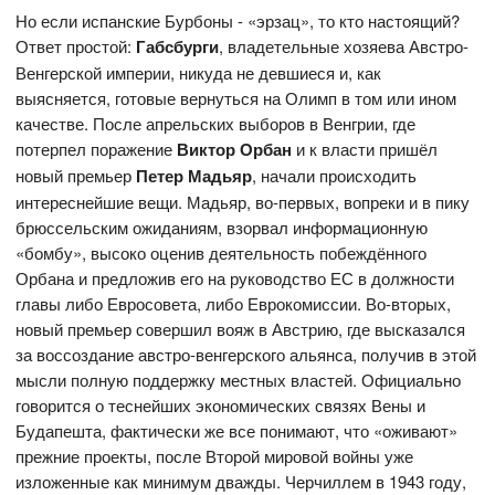
Но если испанские Бурбоны - «эрзац», то кто настоящий?
Ответ простой:
Габсбурги
, владетельные хозяева Австро-
Венгерской империи, никуда не девшиеся и, как
выясняется, готовые вернуться на Олимп в том или ином
качестве. После апрельских выборов в Венгрии, где
потерпел поражение
Виктор Орбан
и к власти пришёл
новый премьер
Петер Мадьяр
,
начали происходить
интереснейшие вещи. Мадьяр, во-первых, вопреки и в пику
брюссельским ожиданиям, взорвал информационную
«бомбу», высоко оценив деятельность побеждённого
Орбана и предложив его на руководство ЕС в должности
главы либо Евросовета, либо Еврокомиссии. Во-вторых,
новый премьер совершил вояж в Австрию, где высказался
за воссоздание австро-венгерского альянса, получив в этой
мысли полную поддержку местных властей. Официально
говорится о теснейших экономических связях Вены и
Будапешта, фактически же все понимают, что «оживают»
прежние проекты, после Второй мировой войны уже
изложенные как минимум дважды. Черчиллем в 1943 году,