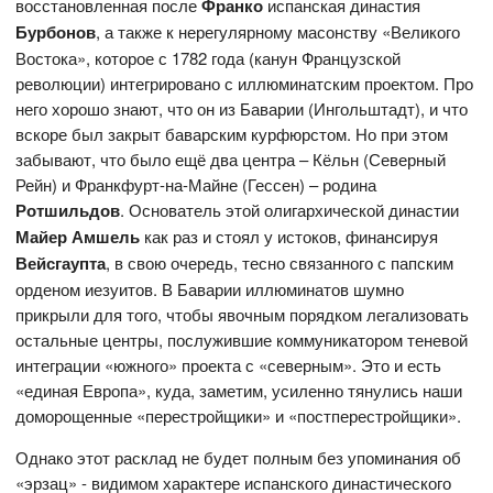
восстановленная после
Франко
испанская династия
Бурбонов
, а также к нерегулярному масонству «Великого
Востока», которое с 1782 года (канун Французской
революции) интегрировано с иллюминатским проектом. Про
него хорошо знают, что он из Баварии (Ингольштадт), и что
вскоре был закрыт баварским курфюрстом. Но при этом
забывают, что было ещё два центра – Кёльн (Северный
Рейн) и Франкфурт-на-Майне (Гессен) – родина
Ротшильдов
. Основатель этой олигархической династии
Майер Амшель
как раз и стоял у истоков, финансируя
Вейсгаупта
, в свою очередь, тесно связанного с папским
орденом иезуитов. В Баварии иллюминатов шумно
прикрыли для того, чтобы явочным порядком легализовать
остальные центры, послужившие коммуникатором теневой
интеграции «южного» проекта с «северным». Это и есть
«единая Европа», куда, заметим, усиленно тянулись наши
доморощенные «перестройщики» и «постперестройщики».
Однако этот расклад не будет полным без упоминания об
«эрзац» - видимом характере испанского династического