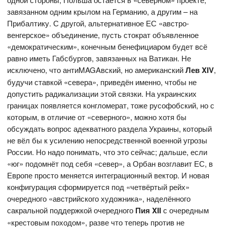
завязанном одним крылом на Германию, а другим – на
Прибалтику. С другой, альтернативное ЕС «австро-
венгерское» объединение, пусть стократ объявленное
«демократическим», конечным бенефициаром будет всё
равно иметь Габсбургов, завязанных на Ватикан. Не
исключено, что антиMAGAвский, но американский
Лев
XIV
,
будучи ставкой «севера», приведён именно, чтобы не
допустить радикализации этой связки. На украинских
границах появляется конгломерат, тоже русофобский, но с
которым, в отличие от «северного», можно хотя бы
обсуждать вопрос адекватного раздела Украины, который
не вёл бы к усилению непосредственной военной угрозы
России. Но надо понимать, что это сейчас; дальше, если
«юг» подомнёт под себя «север», а Орбан возглавит ЕС, в
Европе просто меняется интеграционный вектор. И новая
конфигурация сформируется под «четвёртый рейх»
очередного «австрийского художника», наделённого
сакральной поддержкой очередного
Пия
XII
с очередным
«крестовым походом», разве что теперь против не