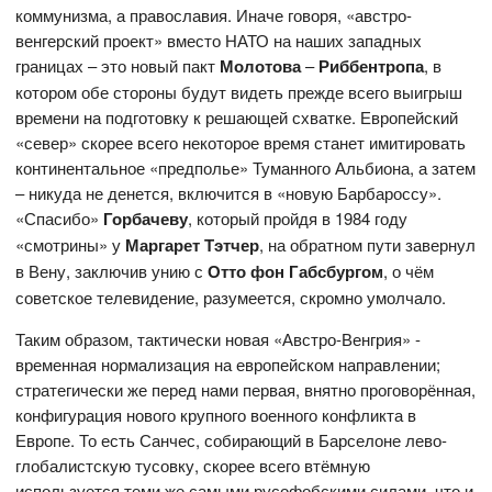
коммунизма, а православия. Иначе говоря, «австро-
венгерский проект» вместо НАТО на наших западных
границах – это новый пакт
Молотова
–
Риббентропа
, в
котором обе стороны будут видеть прежде всего выигрыш
времени на подготовку к решающей схватке. Европейский
«север» скорее всего некоторое время станет имитировать
континентальное «предполье» Туманного Альбиона, а затем
– никуда не денется, включится в «новую Барбароссу».
«Спасибо»
Горбачеву
, который пройдя в 1984 году
«смотрины» у
Маргарет Тэтчер
, на обратном пути завернул
в Вену, заключив унию с
Отто фон Габсбургом
, о чём
советское телевидение, разумеется, скромно умолчало.
Таким образом, тактически новая «Австро-Венгрия» -
временная нормализация на европейском направлении;
стратегически же перед нами первая, внятно проговорённая,
конфигурация нового крупного военного конфликта в
Европе. То есть Санчес, собирающий в Барселоне лево-
глобалистскую тусовку, скорее всего втёмную
используется теми же самыми русофобскими силами, что и