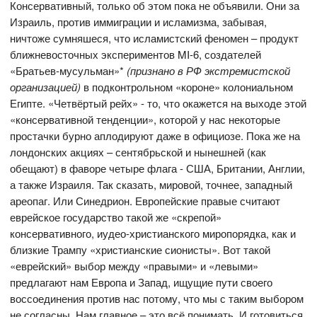
Консервативный, только об этом пока не объявили. Они за
Израиль, против иммиграции и исламизма, забывая,
ничтоже сумняшеся, что исламистский феномен – продукт
ближневосточных экспериментов MI-6, создателей
«Братьев-мусульман»*
(признано в РФ экстремистской
организацией)
в подконтрольном «короне» колониальном
Египте. «Четвёртый рейх» - то, что окажется на выходе этой
«консервативной тенденции», которой у нас некоторые
простачки бурно аплодируют даже в официозе. Пока же на
лондонских акциях – сентябрьской и нынешней (как
обещают) в фаворе четыре флага - США, Британии, Англии,
а также Израиля. Так сказать, мировой, точнее, западный
ареопаг. Или Синедрион. Европейские правые считают
еврейское государство такой же «скрепой»
консервативного, иудео-христианского миропорядка, как и
близкие Трампу «христианские сионисты». Вот такой
«еврейский» выбор между «правыми» и «левыми»
предлагают нам Европа и Запад, ищущие пути своего
воссоединения против нас потому, что мы с таким выбором
не согласны. Нам главное – это всё понимать. И готовиться,