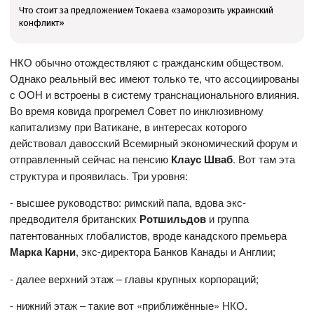
Что стоит за предложением Токаева «заморозить украинский
конфликт»
НКО обычно отождествляют с гражданским обществом.
Однако реальный вес имеют только те, что ассоциированы
с ООН и встроены в систему транснационального влияния.
Во время ковида прогремел Совет по инклюзивному
капитализму при Ватикане, в интересах которого
действовал давосский Всемирный экономический форум и
отправленный сейчас на пенсию
Клаус Шваб
. Вот там эта
структура и проявилась. Три уровня:
- высшее руководство: римский папа, вдова экс-
предводителя британских
Ротшильдов
и группа
патентованных глобалистов, вроде канадского премьера
Марка Карни
, экс-директора Банков Канады и Англии;
- далее верхний этаж – главы крупных корпораций;
- нижний этаж – такие вот «приближённые» НКО.