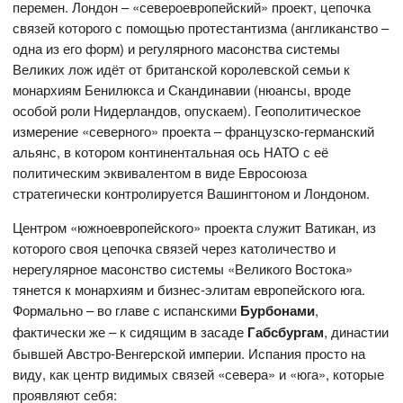
перемен. Лондон – «североевропейский» проект, цепочка
связей которого с помощью протестантизма (англиканство –
одна из его форм) и регулярного масонства системы
Великих лож идёт от британской королевской семьи к
монархиям Бенилюкса и Скандинавии (нюансы, вроде
особой роли Нидерландов, опускаем). Геополитическое
измерение «северного» проекта – французско-германский
альянс, в котором континентальная ось НАТО с её
политическим эквивалентом в виде Евросоюза
стратегически контролируется Вашингтоном и Лондоном.
Центром «южноевропейского» проекта служит Ватикан, из
которого своя цепочка связей через католичество и
нерегулярное масонство системы «Великого Востока»
тянется к монархиям и бизнес-элитам европейского юга.
Формально – во главе с испанскими
Бурбонами
,
фактически же – к сидящим в засаде
Габсбургам
, династии
бывшей Австро-Венгерской империи. Испания просто на
виду, как центр видимых связей «севера» и «юга», которые
проявляют себя: