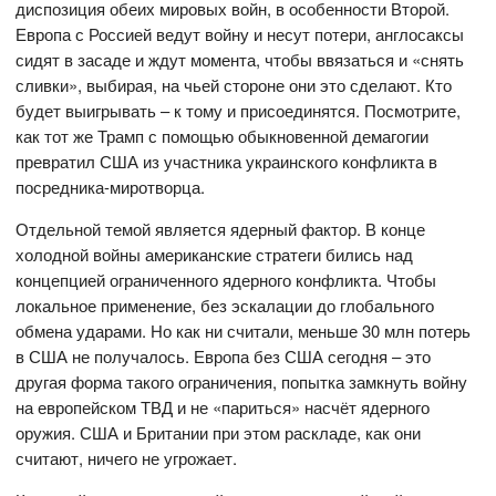
диспозиция обеих мировых войн, в особенности Второй.
Европа с Россией ведут войну и несут потери, англосаксы
сидят в засаде и ждут момента, чтобы ввязаться и «снять
сливки», выбирая, на чьей стороне они это сделают. Кто
будет выигрывать – к тому и присоединятся. Посмотрите,
как тот же Трамп с помощью обыкновенной демагогии
превратил США из участника украинского конфликта в
посредника-миротворца.
Отдельной темой является ядерный фактор. В конце
холодной войны американские стратеги бились над
концепцией ограниченного ядерного конфликта. Чтобы
локальное применение, без эскалации до глобального
обмена ударами. Но как ни считали, меньше 30 млн потерь
в США не получалось. Европа без США сегодня – это
другая форма такого ограничения, попытка замкнуть войну
на европейском ТВД и не «париться» насчёт ядерного
оружия. США и Британии при этом раскладе, как они
считают, ничего не угрожает.