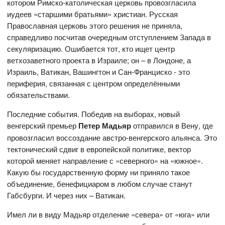
котором Римско-католическая церковь провозгласила
иудеев «старшими братьями» христиан. Русская
Православная церковь этого решения не приняла,
справедливо посчитав очередным отступлением Запада в
секуляризацию. Ошибается тот, кто ищет центр
ветхозаветного проекта в Израиле; он – в Лондоне, а
Израиль, Ватикан, Вашингтон и Сан-Франциско - это
периферия, связанная с центром определёнными
обязательствами.
Последние события. Победив на выборах, новый
венгерский премьер
Петер Мадьяр
отправился в Вену, где
провозгласил воссоздание австро-венгерского альянса. Это
тектонический сдвиг в европейской политике, вектор
которой меняет направление с «северного» на «южное».
Какую бы государственную форму ни приняло такое
объединение, бенефициаром в любом случае станут
Габсбурги. И через них – Ватикан.
Имел ли в виду Мадьяр отделение «севера» от «юга» или