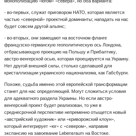
монополизацию «югом» «севера», но оба варианта:
- во-первых, служат приговором НАТО, которая является
частью «северной» проектной доминанты; нападать на нас
будет совсем другой альянс;
- во-вторых, они замещают на восточном фланге
французско-германскую геополитическую ось Лондона,
отбрасывающую проекцию на Польшу и Прибалтику,
австро-венгерской осью, которая проецируется на Украину.
Нет другой внешней силы, столько сделавшей для
кристаллизации украинского национализма, как Габсбурги.
Похоже, судьба именно этой европейской трансформации
станет для нас определяющей. Могут сложиться условия
для адекватного раздела Украины. Но если австро-
венгерский проект будет реализован, то уже в
среднесрочной перспективе непременно отыщется новый
«австрийский художник» или «криворожский клоун»,
который интегрирует «юг» с «севером», направив
экспансию на завоевание Lebensraum на Востоке.