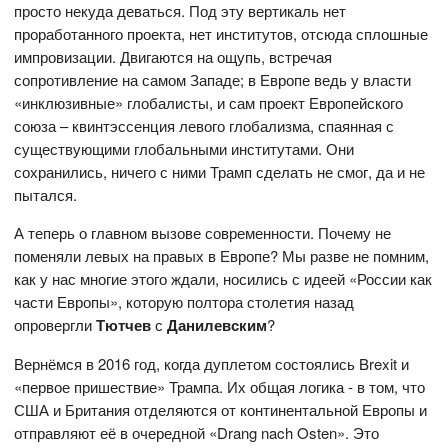
просто некуда деваться. Под эту вертикаль нет
проработанного проекта, нет институтов, отсюда сплошные
импровизации. Двигаются на ощупь, встречая
сопротивление на самом Западе; в Европе ведь у власти
«инклюзивные» глобалисты, и сам проект Европейского
союза – квинтэссенция левого глобализма, спаянная с
существующими глобальными институтами. Они
сохранились, ничего с ними Трамп сделать не смог, да и не
пытался.
А теперь о главном вызове современности. Почему не
поменяли левых на правых в Европе? Мы разве не помним,
как у нас многие этого ждали, носились с идеей «России как
части Европы», которую полтора столетия назад
опровергли
Тютчев
с
Данилевским
?
Вернёмся в 2016 год, когда дуплетом состоялись Brexit и
«первое пришествие» Трампа. Их общая логика - в том, что
США и Британия отделяются от континентальной Европы и
отправляют её в очередной «Drang nach Osten». Это