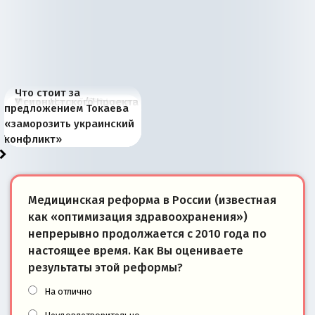
Что стоит за
В России назрели
Миграционный пожар
Россия начинает
Россия зимой 1904
Русская нация вчера и
Почему правый крах в
Место Науру / Науэро в
У сионистского проекта
предложением Токаева
перемены: 15 шагов к
Европы
сбрасывать балласт
года: первые уступки во
сегодня
Варшаве не поможет её
современной истории
появилось украинское
«заморозить украинский
суверенной экономике
Анкориджа
внутренней политике
отношениям с Россией?
Южной Осетии
измерение
конфликт»
Медицинская реформа в России (известная
как «оптимизация здравоохранения»)
непрерывно продолжается с 2010 года по
настоящее время. Как Вы оцениваете
результаты этой реформы?
На отлично