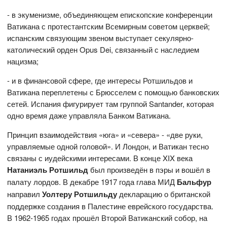
- в экуменизме, объединяющем епископские конференции
Ватикана с протестантским Всемирным советом церквей;
испанским связующим звеном выступает секулярно-
католический орден Opus Dei, связанный с наследием
нацизма;
- и в финансовой сфере, где интересы Ротшильдов и
Ватикана переплетены с Брюсселем с помощью банковских
сетей. Испания фигурирует там группой Santander, которая
одно время даже управляла Банком Ватикана.
Принцип взаимодействия «юга» и «севера» - «две руки,
управляемые одной головой». И Лондон, и Ватикан тесно
связаны с иудейскими интересами. В конце XIX века
Натаниэль Ротшильд
был произведён в пэры и вошёл в
палату лордов. В декабре 1917 года глава МИД
Бальфур
направил
Уолтеру Ротшильду
декларацию о британской
поддержке создания в Палестине еврейского государства.
В 1962-1965 годах прошёл Второй Ватиканский собор, на