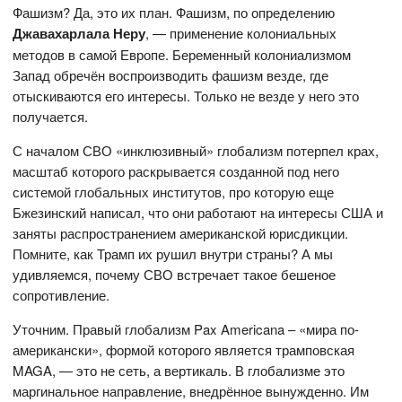
Фашизм? Да, это их план. Фашизм, по определению
Джавахарлала Неру
, — применение колониальных
методов в самой Европе. Беременный колониализмом
Запад обречён воспроизводить фашизм везде, где
отыскиваются его интересы. Только не везде у него это
получается.
С началом СВО «инклюзивный» глобализм потерпел крах,
масштаб которого раскрывается созданной под него
системой глобальных институтов, про которую еще
Бжезинский написал, что они работают на интересы США и
заняты распространением американской юрисдикции.
Помните, как Трамп их рушил внутри страны? А мы
удивляемся, почему СВО встречает такое бешеное
сопротивление.
Уточним. Правый глобализм Pax Americana – «мира по-
американски», формой которого является трамповская
MAGA, — это не сеть, а вертикаль. В глобализме это
маргинальное направление, внедрённое вынужденно. Им