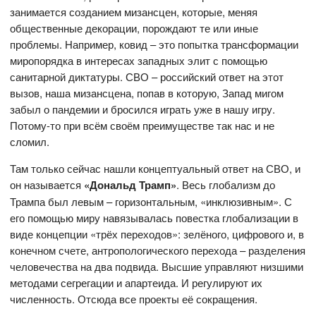
занимается созданием мизансцен, которые, меняя
общественные декорации, порождают те или иные
проблемы. Например, ковид – это попытка трансформации
миропорядка в интересах западных элит с помощью
санитарной диктатуры. СВО – российский ответ на этот
вызов, наша мизансцена, попав в которую, Запад мигом
забыл о пандемии и бросился играть уже в нашу игру.
Потому-то при всём своём преимуществе так нас и не
сломил.
Там только сейчас нашли концептуальный ответ на СВО, и
он называется
«Дональд Трамп»
. Весь глобализм до
Трампа был левым – горизонтальным, «инклюзивным». С
его помощью миру навязывалась повестка глобализации в
виде концепции «трёх переходов»: зелёного, цифрового и, в
конечном счете, антропологического перехода – разделения
человечества на два подвида. Высшие управляют низшими
методами сегрегации и апартеида. И регулируют их
численность. Отсюда все проекты её сокращения.