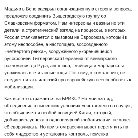
Мадьяр в Вене раскрыл организационную сторону вопроса,
предложив соединить Вышеградскую группу со
Славковским форматом. Нам интересны и важны не эти
детали, а стратегический взгляд на процессы, в которых
Россия сталкивается с вызовом не Евросоюза, который к
этому неспособен, а настоящего, воссозданного
«четвёртого рейха», вооружённого укоренившейся
русофобией. Гитлеровская Германия от веймарского
разложения до Рура, аншлюса, Гляйвица и Барбароссы
уложилась в считанные годы. Поэтому, к сожалению, не
следует питать иллюзий про европейскую неспособность к
мобилизации.
Как всё это отражается на БРИКС? На мой взгляд,
объединение в нынешних условиях «поставлено на паузу»,
что объясняется особой позицией Китая, который,
добившись успеха в однополярной глобализации, не хочет
её сворачивать. Но при этом рассчитывает перетянуть на
себя лидерство и установить контроль, поменяв