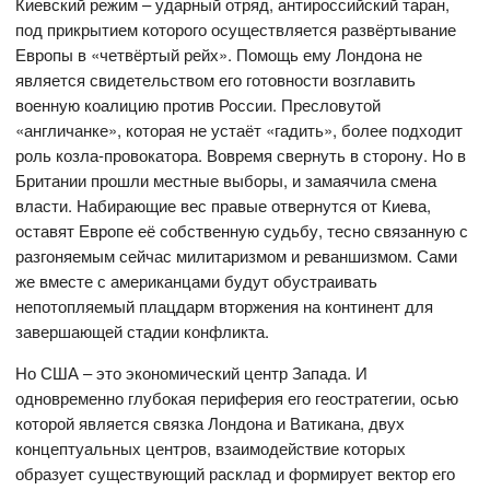
Киевский режим – ударный отряд, антироссийский таран,
под прикрытием которого осуществляется развёртывание
Европы в «четвёртый рейх». Помощь ему Лондона не
является свидетельством его готовности возглавить
военную коалицию против России. Пресловутой
«англичанке», которая не устаёт «гадить», более подходит
роль козла-провокатора. Вовремя свернуть в сторону. Но в
Британии прошли местные выборы, и замаячила смена
власти. Набирающие вес правые отвернутся от Киева,
оставят Европе её собственную судьбу, тесно связанную с
разгоняемым сейчас милитаризмом и реваншизмом. Сами
же вместе с американцами будут обустраивать
непотопляемый плацдарм вторжения на континент для
завершающей стадии конфликта.
Но США – это экономический центр Запада. И
одновременно глубокая периферия его геостратегии, осью
которой является связка Лондона и Ватикана, двух
концептуальных центров, взаимодействие которых
образует существующий расклад и формирует вектор его