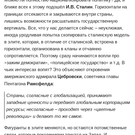
ближе всех к этому подошёл
И.В. Сталин
. Горизонтали на
границах отсекаются и закрываются внутри страны,
лишаясь возможности расшатывать государственную
вертикаль. Все, что у нас делается сейчас – неуклюжая,
иногда уродливая попытка скопировать сталинскую модель
в элите, которая, в отличие от сталинской, встроена в
горизонтали, организована в кланы и отчаянно
сопротивляется. Поэтому сразу начинаются вопли про
«зажим демократии», «полицейское государство» и т.д. В
чьих интересах вопят? Это объясняют откровения
американского адмирала
Цебровски
, советника главы
Пентагона
Рамсфелда
:
Страны, согласные с глобализацией, принимают
западные ценности и передают глобальным корпорациям
ресурсы; несогласные – проходят через «цветные
революции» и делают то же самое.
Фигуранты в элите меняются, но остаются потомственные
связи, которые поколениями тянутся на Запад. И