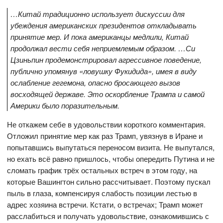
…Китай традиционно использует дискуссии для
убеждения американских президентов откладывать
принятие мер. И пока американцы медлили, Китай
продолжал вести себя неприемлемым образом. …Си
Цзиньпин продемонстрировал агрессивное поведение,
публично упомянув «ловушку Фукидида», имея в виду
ослабление гегемона, опасно бросающего вызов
восходящей державе. Это оскорбление Трампа и самой
Америки было поразительным.
Не откажем себе в удовольствии короткого комментария.
Отложил принятие мер как раз Трамп, увязнув в Иране и
попытавшись выпутаться переносом визита. Не выпутался,
но ехать всё равно пришлось, чтобы опередить Путина и не
сломать график трёх остальных встреч в этом году, на
которые Вашингтон сильно рассчитывает. Поэтому пускал
пыль в глаза, компенсируя слабость позиции лестью в
адрес хозяина встречи. Кстати, о встречах; Трамп может
расслабиться и получать удовольствие, ознакомившись с