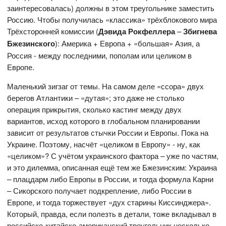
заинтересовалась) должны в этом треугольнике заместить
Россию. Чтобы получилась «классика» трёхблокового мира
Трёхсторонней комиссии (
Дэвида Рокфеллера
–
Збигнева
Бжезинского
): Америка + Европа + «большая» Азия, а
Россия - между последними, пополам или целиком в
Европе.
Маленький зигзаг от темы. На самом деле «ссора» двух
берегов Атлантики – «дутая»; это даже не столько
операция прикрытия, сколько кастинг между двух
вариантов, исход которого в глобальном планировании
зависит от результатов стычки России и Европы. Пока на
Украине. Поэтому, насчёт «целиком в Европу» - ну, как
«целиком»? С учётом украинского фактора – уже по частям,
и это дилемма, описанная ещё тем же Бжезинским: Украина
– плацдарм либо Европы в России, и тогда формула Карни
– Сикорского получает подкрепление, либо России в
Европе, и тогда торжествует «дух старины Киссинджера».
Который, правда, если полезть в детали, тоже вкладывал в
российско-китайско-американский треугольник несколько