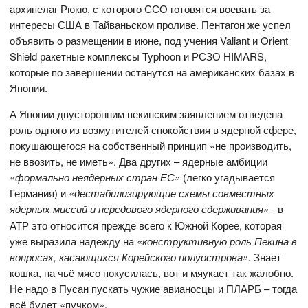
архипелаг Рюкю, с которого ССО готовятся воевать за
интересы США в Тайваньском проливе. Пентагон же успел
объявить о размещении в июне, под учения Valiant и Orient
Shield ракетные комплексы Typhoon и РСЗО HIMARS,
которые по завершении останутся на американских базах в
Японии.
А Японии двусторонним пекинским заявлением отведена
роль одного из возмутителей спокойствия в ядерной сфере,
покушающегося на собственный принцип «не производить,
не ввозить, не иметь». Два других – ядерные амбиции
«формально неядерных стран ЕС»
(легко угадывается
Германия) и
«дестабилизирующие схемы совместных
ядерных миссий и передового ядерного сдерживания»
- в
АТР это относится прежде всего к Южной Корее, которая
уже выразила надежду на
«конструктивную роль Пекина в
вопросах, касающихся Корейского полуострова».
Знает
кошка, на чьё мясо покусилась, вот и мяукает так жалобно.
Не надо в Пусан пускать чужие авианосцы и ПЛАРБ – тогда
всё будет «пучком».