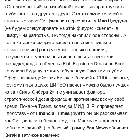
«Оселок» российско-китайской связи – инфраструктура
глубокого тыла друг для друга. Это то самое «спиной к
спине», которое Си Цзиньпин перехватил у
Мао Цзэдуна
(не будем спекулировать на этой фигуре: «скелеты в
шкафу» на радость США тогда накопили обе стороны). А
вот в китайско-американских отношениях никакой
совместной инфраструктуры – только торговля,
разумеется, с учётом негативного опыта советской
разрядки, когда в обмен на Fiat, Pepsico и Deutsche Bank
получили будущую элиту, обученную Римским клубом.
Сферы взаимодействия Китая с Россией и США – разные,
поэтому плач в духе ЦИПсО насчёт «можно было лучше»
из-за «Силы Сибири-2», не учитывает фактора
стратегической дезинформации противника: всему своё
время. Пока же Трамп, вслед за МИД КНР, опровергает
«подставу» от
Financial
Times
(будто бы он рассказывал,
как Си Цзиньпин обещал ему, что Москва «пожалеет о
войне с Украиной»), а близкий Трампу
Fox
News
обвиняет
Китай в затяжке времени: