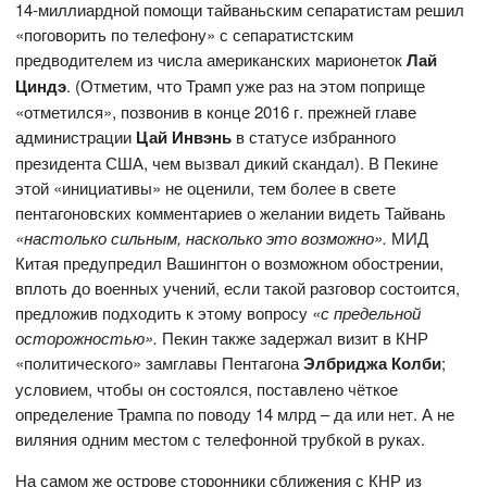
14-миллиардной помощи тайваньским сепаратистам решил
«поговорить по телефону» с сепаратистским
предводителем из числа американских марионеток
Лай
Циндэ
. (Отметим, что Трамп уже раз на этом поприще
«отметился», позвонив в конце 2016 г. прежней главе
администрации
Цай Инвэнь
в статусе избранного
президента США, чем вызвал дикий скандал). В Пекине
этой «инициативы» не оценили, тем более в свете
пентагоновских комментариев о желании видеть Тайвань
«настолько сильным, насколько это возможно».
МИД
Китая предупредил Вашингтон о возможном обострении,
вплоть до военных учений, если такой разговор состоится,
предложив подходить к этому вопросу
«с предельной
осторожностью».
Пекин также задержал визит в КНР
«политического» замглавы Пентагона
Элбриджа Колби
;
условием, чтобы он состоялся, поставлено чёткое
определение Трампа по поводу 14 млрд – да или нет. А не
виляния одним местом с телефонной трубкой в руках.
На самом же острове сторонники сближения с КНР из