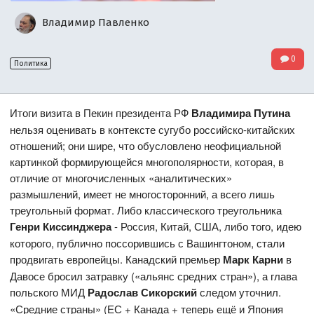
Владимир Павленко
0
Политика
Итоги визита в Пекин президента РФ
Владимира Путина
нельзя оценивать в контексте сугубо российско-китайских
отношений; они шире, что обусловлено неофициальной
картинкой формирующейся многополярности, которая, в
отличие от многочисленных «аналитических»
размышлений, имеет не многосторонний, а всего лишь
треугольный формат. Либо классического треугольника
Генри Киссинджера
- Россия, Китай, США, либо того, идею
которого, публично поссорившись с Вашингтоном, стали
продвигать европейцы. Канадский премьер
Марк Карни
в
Давосе бросил затравку («альянс средних стран»), а глава
польского МИД
Радослав Сикорский
следом уточнил.
«Средние страны» (ЕС + Канада + теперь ещё и Япония