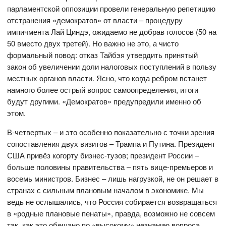
парламентской оппозиции провели генеральную репетицию
отстранения «демократов» от власти – процедуру
импичмента Лай Циндэ, ожидаемо не добрав голосов (50 на
50 вместо двух третей). Но важно не это, а чисто
формальный повод: отказ Тайбэя утвердить принятый
закон об увеличении доли налоговых поступлений в пользу
местных органов власти. Ясно, что когда ребром встанет
намного более острый вопрос самоопределения, итоги
будут другими. «Демократов» предупредили именно об
этом.
В-четвертых – и это особенно показательно с точки зрения
сопоставления двух визитов – Трампа и Путина. Президент
США привёз когорту бизнес-тузов; президент России –
больше половины правительства – пять вице-премьеров и
восемь министров. Бизнес – лишь нагрузкой, не он решает в
странах с сильным плановым началом в экономике. Мы
ведь не ослышались, что Россия собирается возвращаться
в «родные плановые пенаты», правда, возможно не совсем
так, как это обещано по «высокому» незнанию вопроса.