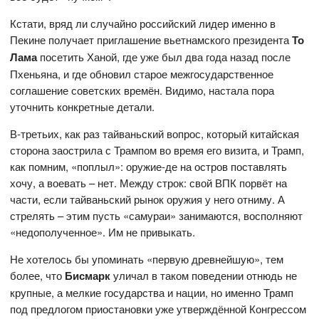
Кстати, вряд ли случайно российский лидер именно в
Пекине получает приглашение вьетнамского президента
То
Лама
посетить Ханой, где уже был два года назад после
Пхеньяна, и где обновил старое межгосударственное
соглашение советских времён. Видимо, настала пора
уточнить конкретные детали.
В-третьих, как раз тайваньский вопрос, который китайская
сторона заострила с Трампом во время его визита, и Трамп,
как помним, «поплыл»: оружие-де на остров поставлять
хочу, а воевать – нет. Между строк: свой ВПК порвёт на
части, если тайваньский рынок оружия у него отниму. А
стрелять – этим пусть «самураи» занимаются, восполняют
«недополученное». Им не привыкать.
Не хотелось бы упоминать «первую древнейшую», тем
более, что
Бисмарк
уличал в таком поведении отнюдь не
крупные, а мелкие государства и нации, но именно Трамп
под предлогом приостановки уже утверждённой Конгрессом