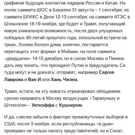
графиком будущих контактов лидеров России и Китая. На
полях саммита ШОС в Бишкеке 31 августа – 1 сентября; на
саммите БРИКС в Дели 12-13 сентября; на саммите АТЭС в
Шэньчжэне 18-19 ноября, где будет и Трамп, получающий
новую уникальную возможность, после двух упущенных
победных 80-летий прошлого года, эпохальной встречи на
троих. Хозяин Белого дома, конечно, постарается
перетащить этот формат в Майами, на поля саммита
«двадцатки» 14-15 декабря, но в силах Москвы и Пекина
дать ему понять, что президент Путин и председатель Си
туда могут и не доехать: отправят, например
Сергея
Лаврова
и
Ван И
или
Хань Чжэна
.
Трамп, кстати, на эту новость отреагировал обещанием
срочно направить в Москву вездесущих «Тарапуньку и
Штепселя» -
Уиткоффа
с
Кушнером
.
И да, совсем забыли о факторе промежуточных выборов в
США; после 3 ноября, если республиканцы «в дым»
проиграют не только палату представителей, но и Сенат,