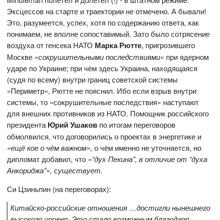
Эксцессов на старте и траектории не отмечено. А бывали!
Это, разумеется, успех, хотя по содержанию ответа, как
понимаем, не вполне сопоставимый. Зато было сотрясение
воздуха от генсека НАТО
Марка Рютте
, пригрозившего
Москве
«сокрушительными последствиями»
при ядерном
ударе по Украине; при чём здесь Украина, находящаяся
(судя по всему) внутри границ советской системы
«Периметр», Рютте не пояснил. Ибо если взрыв внутри
системы, то «сокрушительные последствия» наступают
для внешних противников из НАТО. Помощник российского
президента
Юрий Ушаков
по итогам переговоров
обмолвился, что договорились о проектах в энергетике и
«ещё кое о чём важном»,
о чём именно не уточняется, но
дипломат добавил, что
«“дух Пекина”, в отличие от “духа
Анкориджа”», существует.
Си Цзиньпин (на переговорах):
Китайско-российские отношения …достигли нынешнего
высокого уровня. Это стало возможным благодаря