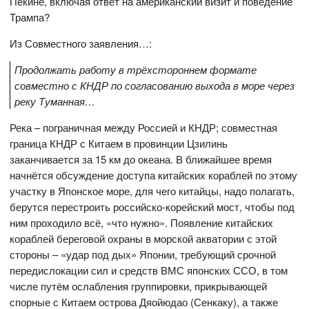
Пекине, включая ответ на американский визит и поведение
Трампа?
Из Совместного заявления…:
Продолжать работу в трёхстороннем формате
совместно с КНДР по согласованию выхода в море через
реку Туманная…
Река – пограничная между Россией и КНДР; совместная
граница КНДР с Китаем в провинции Цзилинь
заканчивается за 15 км до океана. В ближайшее время
начнётся обсуждение доступа китайских кораблей по этому
участку в Японское море, для чего китайцы, надо полагать,
берутся перестроить российско-корейский мост, чтобы под
ним проходило всё, «что нужно». Появление китайских
кораблей береговой охраны в морской акватории с этой
стороны – «удар под дых» Японии, требующий срочной
передислокации сил и средств ВМС японских ССО, в том
числе путём ослабления группировки, прикрывающей
спорные с Китаем острова Дяойюдао (Сенкаку), а также