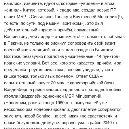
нашлись, извините, идиоты, которые «увидели» в этом
«сигнал» Китаю, который, к сведению, создал новые ПР
своих МБР в Синьцзяне, Ганьсу и Внутренней Монголии (!),
то есть, по сути, под нашим «зонтиком»), это был
действительный «привет» причём, совместный, —
Вашингтону, чей лидер – отметим это! – только что побывав
в Пекине, не только не рискнул сопроводить свой визит
военной инсталляцией, но и «сдал назад» на Ближнем
Востоке, беззвучно проглотив унизительные «14 пунктов»
иранских условий. Вот все, кого это касается, причём, и за
пределами треугольника тоже, воочию увидели, у кого
кишка тонка, только язык помелом. Ответ США –
испытательный запуск 20 мая, с калифорнийской базы
Ванденберг, в район многострадального с холодной войны
атолла Кваджлейн одиночной МБР Minuteman-III.
(Напомним, ракета конца 1960-х гг. выпуска; её уже
несколько раз модернизировали, десятилетие собираются
заменить новой Sentinel, но всё никак «не срастается», и
сроки безудержно движутся вправо, уже в район 2040 г.).
Minuteman полетел и долетел (!) - в штатном режиме.