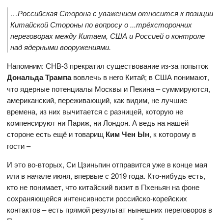
…Российская Сторона с уважением относится к позиции
Китайской Стороны по вопросу о ...трёхсторонних
переговорах между Китаем, США и Россией о контроле
над ядерными вооружениями.
Напомним: СНВ-3 прекратил существование из-за попыток
Дональда Трампа
вовлечь в него Китай; в США понимают,
что ядерные потенциалы Москвы и Пекина – суммируются,
американский, переживающий, как видим, не лучшие
времена, из них вычитается с разницей, которую не
компенсируют ни Париж, ни Лондон. А ведь на нашей
стороне есть ещё и товарищ
Ким Чен Ын
, к которому в
гости –
И это во-вторых, Си Цзиньпин отправится уже в конце мая
или в начале июня, впервые с 2019 года. Кто-нибудь есть,
кто не понимает, что китайский визит в Пхеньян на фоне
сохраняющейся интенсивности российско-корейских
контактов – есть прямой результат нынешних переговоров в