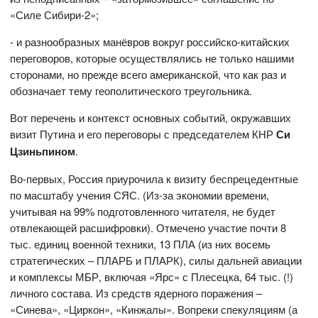
«Силе Сибири-2»;
- и разнообразных манёвров вокруг российско-китайских
переговоров, которые осуществлялись не только нашими
сторонами, но прежде всего американской, что как раз и
обозначает тему геополитического треугольника.
Вот перечень и контекст основных событий, окружавших
визит Путина и его переговоры с председателем КНР
Си
Цзиньпином
.
Во-первых, Россия приурочила к визиту беспрецедентные
по масштабу учения СЯС. (Из-за экономии времени,
учитывая на 99% подготовленного читателя, не будет
отвлекающей расшифровки). Отмечено участие почти 8
тыс. единиц военной техники, 13 ПЛА (из них восемь
стратегических – ПЛАРБ и ПЛАРК), силы дальней авиации
и комплексы МБР, включая «Ярс» с Плесецка, 64 тыс. (!)
личного состава. Из средств ядерного поражения –
«Синева», «Циркон», «Кинжалы». Вопреки спекуляциям (а