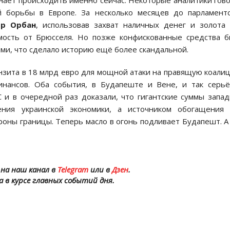
инает происходить именно сейчас. Некоторые аналитики гов
й борьбы в Европе. За несколько месяцев до парламент
ор Орбан
, использовав захват наличных денег и золота
мость от Брюсселя. Но позже конфискованные средства 
ми, что сделало историю ещё более скандальной.
нзита в 18 млрд евро для мощной атаки на правящую коали
инансов. Оба события, в Будапеште и Вене, и так серь
 и в очередной раз доказали, что гигантские суммы запа
ения украинской экономики, а источником обогащения 
оны границы. Теперь масло в огонь подливает Будапешт. А
на наш канал в
Telegram
или в
Дзен
.
а в курсе главных событий дня.