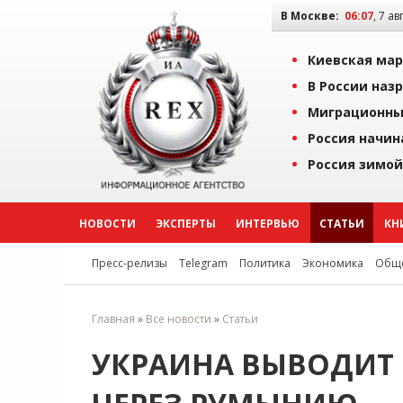
В Москве:
06:07
, 7 ав
Киевская мар
В России наз
Миграционны
Россия начин
Россия зимой
НОВОСТИ
ЭКСПЕРТЫ
ИНТЕРВЬЮ
СТАТЬИ
КН
Пресс-релизы
Telegram
Политика
Экономика
Обще
Главная
»
Все новости
»
Статьи
УКРАИНА ВЫВОДИТ