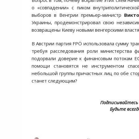
Вопрос в том, почему вскрытие этих схем нач
о «совпадении» с пиком внутриполитическо
выборов в Венгрии премьер-министр
Викт
Украины, продемонстрировал свою независи
возвращены Киеву новыми венгерскими властя
В Австрии партия FPÖ использовала сумму тра
требуя расследования роли министерства ф
подорвали доверие к финансовым потокам ЕС
помощи становятся не инструментом спас
небольшой группы причастных лиц по обе стор
станет следующим?
Подписывайтесь 
Будьте всегд