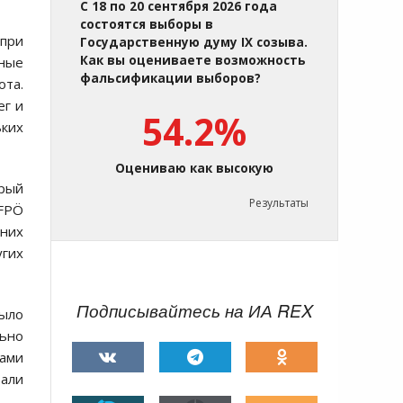
С 18 по 20 сентября 2026 года
состоятся выборы в
 при
Государственную думу IX созыва.
Как вы оцениваете возможность
ьные
фальсификации выборов?
ота.
ег и
54.2%
ьких
Оцениваю как высокую
орый
Результаты
 FPÖ
 них
угих
Подписывайтесь на ИА REX
было
льно
ками
вали