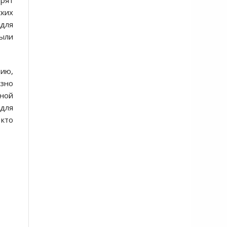
орят
ских
 для
были
цию,
ёзно
дной
для
 кто