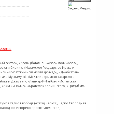
нологий
.
 сектор», «Азов» (батальон «Азов», полк «Азов»),
рака и Сирии», «Исламское Государство Ирака и
или «Египетский исламский джихад»), «Джабхат ан-
н аль-Муслимун»), «Меджлис крымско-татарского
Таблиги Джамаат», «Лашкар-И-Тайба», «Исламская
 «АУМ Синрике», «Братство» Корчинского, «Тризуб им.
ужба Радио Свобода (Azatliq Radiosi), Радио Свободная
ждународное историко-просветительское,