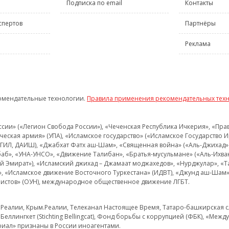
Подписка по email
Контакты
спертов
Партнёры
Реклама
омендательные технологии.
Правила применения рекомендательных тех
и» («Легион Свобода России»), «Чеченская Республика Ичкерия», «Правый
еская армия» (УПА), «Исламское государство» («Исламское Государство И
 ИГИЛ, ДАИШ), «Джабхат Фатх аш-Шам», «Священная война» («Аль-Джихад» 
аб», «УНА-УНСО», «Движение Талибан», «Братья-мусульмане» («Аль-Ихва
кий Эмират»), «Исламский джихад – Джамаат моджахедов», «Нурджулар», «
», «Исламское движение Восточного Туркестана» (ИДВТ), «Джунд аш-Шам»,
истов» (ОУН), международное общественное движение ЛГБТ.
з.Реалии, Крым.Реалии, Телеканал Настоящее Время, Татаро-башкирская сл
Беллингкет (Stichting Bellingcat), Фонд борьбы с коррупцией (ФБК), «Ме
иал» признаны в России иноагентами.