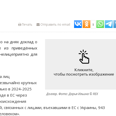
Печать
Отправить по email
1
о на днях доклад о
е из приведённых
 нелицеприятно для
а лиц
резвычайно крупных
олько в 2024-2025
Доллар. Фото: Дарья Ильина © REX
де в ЕС через
происхождения
й, связанных с лицами, въехавшими в ЕС с Украины, 943
еловеком».