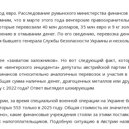
рд евро. Расследование румынского министерства финансов
мним, что в марте этого года венгерские правоохранител
оторые перевозили 40 млн долларов, 35 млн евро и 9 кг зол
ению в отмывании денег. По его сведению, перевозка ден
м бывшего генерала Службы безопасности Украины и нескол
ее «захватом заложников». Но вот следующий факт, кот
ле «венгерского инцидента» депутаты австрийской партии
инансов относительно аналогичных перевозок и участия в
общая сумма наличных денег, драгоценных металлов или др
у с 2022 года? Ответ выглядел шокирующим.
рии, за время специальной военной операции на Украине 
оторых 553 только в 2025 году. Общая стоимость их значите
но», какие финансовые учреждения стояли за этими постав
х налогоплательщиков. Подобную ситуацию в Австрии наз