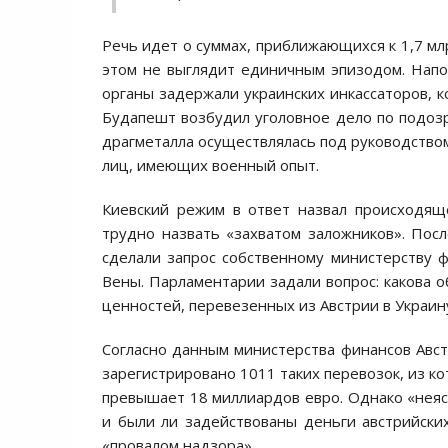
Речь идет о суммах, приближающихся к 1,7 мл
этом не выглядит единичным эпизодом. Напо
органы задержали украинских инкассаторов, к
Будапешт возбудил уголовное дело по подозр
драгметалла осуществлялась под руководство
лиц, имеющих военный опыт.
Киевский режим в ответ назвал происходящ
трудно назвать «захватом заложников». Пос
сделали запрос собственному министерству ф
Вены. Парламентарии задали вопрос: какова 
ценностей, перевезенных из Австрии в Украин
Согласно данным министерства финансов Авст
зарегистрировано 1011 таких перевозок, из к
превышает 18 миллиардов евро. Однако «неяс
и были ли задействованы деньги австрийски
«провалом надзора».