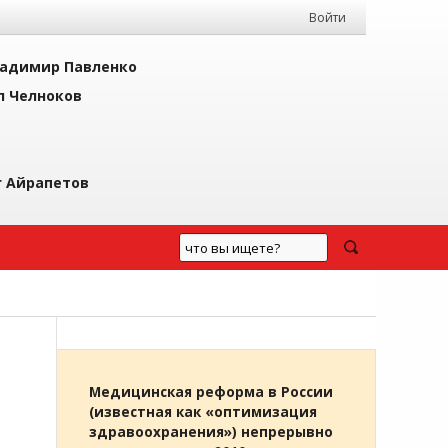
Войти
адимир Павленко
л Челноков
г Айрапетов
Медицинская реформа в России
(известная как «оптимизация
здравоохранения») непрерывно