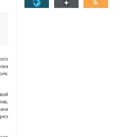
вого
озка
оля.
овой
тив,
вана
ерез