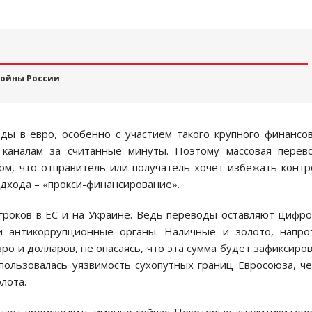
войны России
ы в евро, особенно с участием такого крупного финансо
м каналам за считанные минуты. Поэтому массовая перев
ом, что отправитель или получатель хочет избежать контр
одхода – «прокси-финансирование».
гроков в ЕС и на Украине. Ведь переводы оставляют цифр
и антикоррупционные органы. Наличные и золото, напро
ро и долларов, не опасаясь, что эта сумма будет зафиксиро
спользовалась уязвимость сухопутных границ Евросоюза, ч
лота.