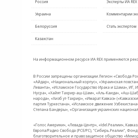
Россия
Эксперты ИА REX
Украина
Комментарии эк
Белоруссия
Стать экспертом
Казахстан
На информационном ресурсе ИА REX применяются рек
В России запрещены организации Легион «Свобода Росси
«Айдар», «Национальный корпус», «Украинская повстанч
Леванта», «Исламское Государство Ирака и Шама», ИГ,
Нусра», «Хайят Тахрир-аш-Шам», «Аль-Каида», «Аш-Шаб
народа», «Хизб ут-Тахрир», «Имарат Кавказ» («Кавказс
партия Туркестана», «Исламское движение Узбекистана
Степана Бандеры», «Организация украинских национал
«Голос Америки», «Левада-Центр», «Idel.Реалии», Кавка
Европа/Радио Свобода (PCE/PC), "Сибирь.Реалии", Фонд 
благотворительное и правозащитное общество «Мемор