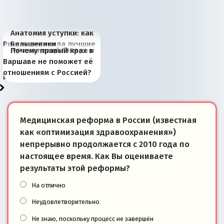
Анатомия уступки: как
Россия потеряла лучшие
Большевики
Киевская марионетка
В России назрели
Миграционный пожар
Россия начинает
Россия зимой 1904
Русская нация вчера и
Почему правый крах в
рыбопромысловые
отличаются от «Яблока»
Запада рассказала о
перемены: 15 шагов к
Европы
сбрасывать балласт
года: первые уступки во
сегодня
Варшаве не поможет её
районы Баренцева
тем, что они -
«переобувании» хозяев
суверенной экономике
Анкориджа
внутренней политике
отношениям с Россией?
моря
победители
Медицинская реформа в России (известная
как «оптимизация здравоохранения»)
непрерывно продолжается с 2010 года по
настоящее время. Как Вы оцениваете
результаты этой реформы?
На отлично
Неудовлетворительно
Не знаю, поскольку процесс не завершён