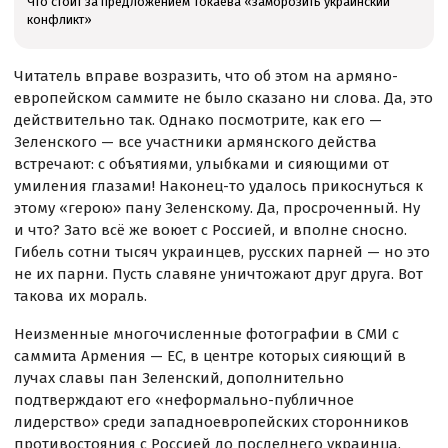
Что стоит за предложением Токаева «заморозить украинский
конфликт»
Читатель вправе возразить, что об этом на армяно-
европейском саммите не было сказано ни слова. Да, это
действительно так. Однако посмотрите, как его —
Зеленского — все участники армянского действа
встречают: с объятиями, улыбками и сияющими от
умиления глазами! Наконец-то удалось прикоснуться к
этому «герою» пану Зеленскому. Да, просроченный. Ну
и что? Зато всё же воюет с Россией, и вполне сносно.
Гибель сотни тысяч украинцев, русских парней — но это
не их парни. Пусть славяне уничтожают друг друга. Вот
такова их мораль.
Неизменные многочисленные фотографии в СМИ с
саммита Армения — ЕС, в центре которых сияющий в
лучах славы пан Зеленский, дополнительно
подтверждают его «неформально-публичное
лидерство» среди западноевропейских сторонников
противостояния с Россией до последнего украинца.