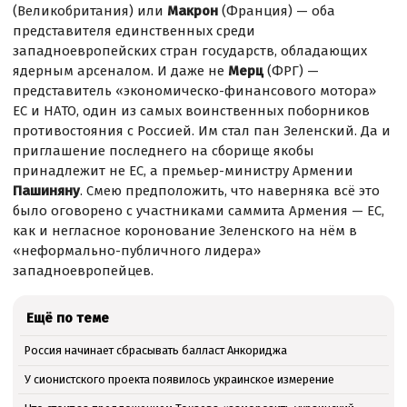
(Великобритания) или
Макрон
(Франция) — оба
представителя единственных среди
западноевропейских стран государств, обладающих
ядерным арсеналом. И даже не
Мерц
(ФРГ) —
представитель «экономическо-финансового мотора»
ЕС и НАТО, один из самых воинственных поборников
противостояния с Россией. Им стал пан Зеленский. Да и
приглашение последнего на сборище якобы
принадлежит не ЕС, а премьер-министру Армении
Пашиняну
. Смею предположить, что наверняка всё это
было оговорено с участниками саммита Армения — ЕС,
как и негласное коронование Зеленского на нём в
«неформально-публичного лидера»
западноевропейцев.
Ещё по теме
Россия начинает сбрасывать балласт Анкориджа
У сионистского проекта появилось украинское измерение