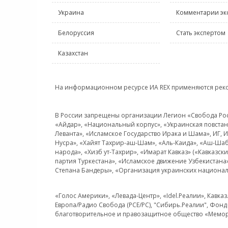
Украина
Комментарии эк
Белоруссия
Стать экспертом
Казахстан
На информационном ресурсе ИА REX применяются рек
В России запрещены организации Легион «Свобода Росси
«Айдар», «Национальный корпус», «Украинская повстанч
Леванта», «Исламское Государство Ирака и Шама», ИГ,
Нусра», «Хайят Тахрир-аш-Шам», «Аль-Каида», «Аш-Шаб
народа», «Хизб ут-Тахрир», «Имарат Кавказ» («Кавказс
партия Туркестана», «Исламское движение Узбекистана
Степана Бандеры», «Организация украинских национал
«Голос Америки», «Левада-Центр», «Idel.Реалии», Кавка
Европа/Радио Свобода (PCE/PC), "Сибирь.Реалии", Фонд 
благотворительное и правозащитное общество «Мемор