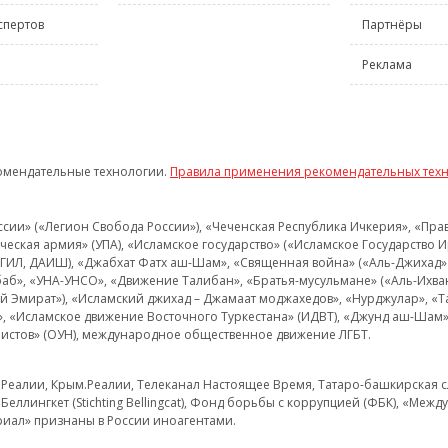
спертов
Партнёры
Реклама
омендательные технологии.
Правила применения рекомендательных тех
и» («Легион Свобода России»), «Чеченская Республика Ичкерия», «Правый
еская армия» (УПА), «Исламское государство» («Исламское Государство И
 ИГИЛ, ДАИШ), «Джабхат Фатх аш-Шам», «Священная война» («Аль-Джихад» 
аб», «УНА-УНСО», «Движение Талибан», «Братья-мусульмане» («Аль-Ихва
кий Эмират»), «Исламский джихад – Джамаат моджахедов», «Нурджулар», «
», «Исламское движение Восточного Туркестана» (ИДВТ), «Джунд аш-Шам»,
истов» (ОУН), международное общественное движение ЛГБТ.
з.Реалии, Крым.Реалии, Телеканал Настоящее Время, Татаро-башкирская сл
Беллингкет (Stichting Bellingcat), Фонд борьбы с коррупцией (ФБК), «Ме
иал» признаны в России иноагентами.