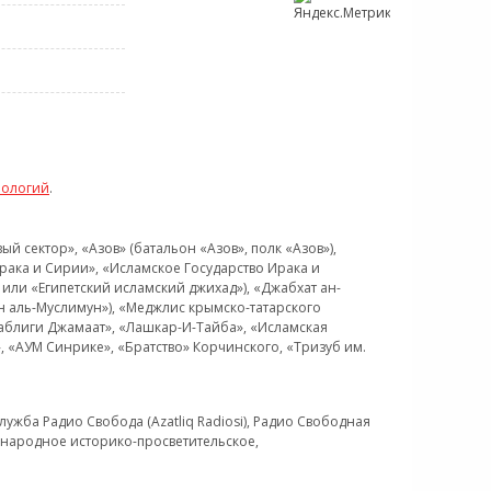
нологий
.
 сектор», «Азов» (батальон «Азов», полк «Азов»),
рака и Сирии», «Исламское Государство Ирака и
или «Египетский исламский джихад»), «Джабхат ан-
н аль-Муслимун»), «Меджлис крымско-татарского
Таблиги Джамаат», «Лашкар-И-Тайба», «Исламская
 «АУМ Синрике», «Братство» Корчинского, «Тризуб им.
ужба Радио Свобода (Azatliq Radiosi), Радио Свободная
ждународное историко-просветительское,