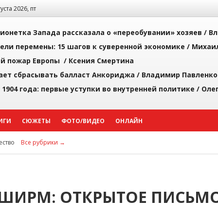
густа 2026, пт
ионетка Запада рассказала о «переобувании» хозяев /
Вл
рели перемены: 15 шагов к суверенной экономике /
Михаи
й пожар Европы /
Ксения Смертина
ает сбрасывать балласт Анкориджа /
Владимир Павленко
 1904 года: первые уступки во внутренней политике /
Оле
ИГИ
СЮЖЕТЫ
ФОТО/ВИДЕО
ОНЛАЙН
ство
Все рубрики →
 ШИРМ: ОТКРЫТОЕ ПИСЬМ