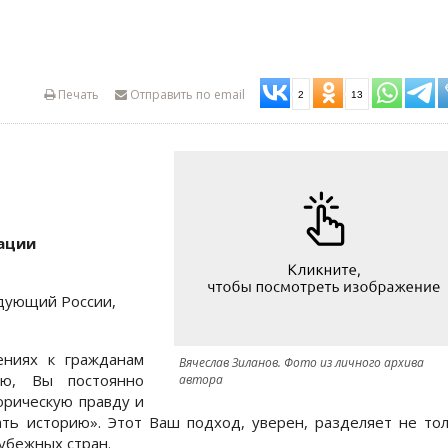
Печать
Отправить по email
2
13
ации
дующий России,
ениях к гражданам
Вячеслав Зиланов. Фото из личного архива
ию, Вы постоянно
автора
орическую правду и
ать историю». Этот Ваш подход, уверен, разделяет не то
убежных стран.