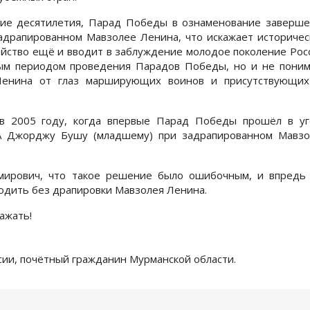
ущие десятилетия, Парад Победы в ознаменование заверш
адрапированном Мавзолее Ленина, что искажает историче
действо ещё и вводит в заблуждение молодое поколение Рос
ным периодом проведения Парадов Победы, но и не пони
Ленина от глаз марширующих воинов и присутствующих
в 2005 году, когда впервые Парад Победы прошёл в уг
А Джорджу Бушу (младшему) при задрапированном Мавзо
мирович, что такое решение было ошибочным, и впредь 
водить без драпировки Мавзолея Ленина.
ажать!
сии, почётный гражданин Мурманской области.