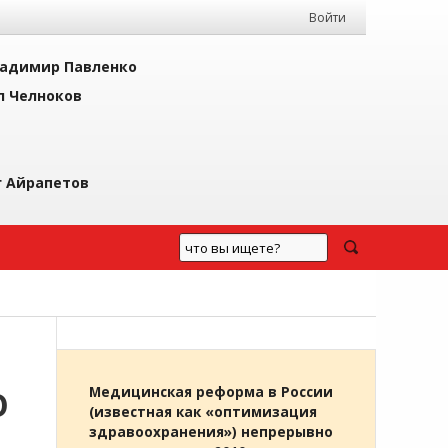
Войти
адимир Павленко
л Челноков
г Айрапетов
О
Медицинская реформа в России
(известная как «оптимизация
здравоохранения») непрерывно