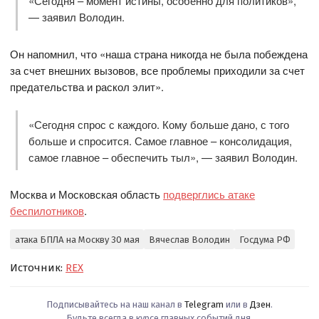
«Сегодня – момент истины, особенно для политиков»,
— заявил Володин.
Он напомнил, что «наша страна никогда не была побеждена
за счет внешних вызовов, все проблемы приходили за счет
предательства и раскол элит».
«Сегодня спрос с каждого. Кому больше дано, с того
больше и спросится. Самое главное – консолидация,
самое главное – обеспечить тыл», — заявил Володин.
Москва и Московская область
подверглись атаке
беспилотников
.
атака БПЛА на Москву 30 мая
Вячеслав Володин
Госдума РФ
Источник:
REX
Подписывайтесь на наш канал в
Telegram
или в
Дзен
.
Будьте всегда в курсе главных событий дня.