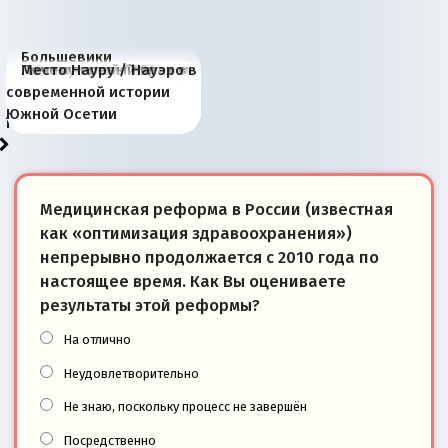
Большевики
Киевская марионетка
В России назрели
Миграционный пожар
Россия начинает
Россия зимой 1904
Русская нация вчера и
Почему правый крах в
Место Науру / Науэро в
отличаются от «Яблока»
Запада рассказала о
перемены: 15 шагов к
Европы
сбрасывать балласт
года: первые уступки во
сегодня
Варшаве не поможет её
современной истории
тем, что они -
«переобувании» хозяев
суверенной экономике
Анкориджа
внутренней политике
отношениям с Россией?
Южной Осетии
победители
Медицинская реформа в России (известная
как «оптимизация здравоохранения»)
непрерывно продолжается с 2010 года по
настоящее время. Как Вы оцениваете
результаты этой реформы?
На отлично
Неудовлетворительно
Не знаю, поскольку процесс не завершён
Посредственно