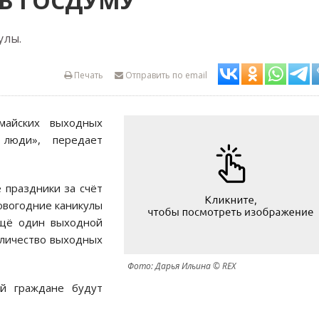
В ГОСДУМУ
улы.
Печать
Отправить по email
майских выходных
люди», передает
 праздники за счёт
овогодние каникулы
 ещё один выходной
оличество выходных
Фото: Дарья Ильина © REX
ой граждане будут