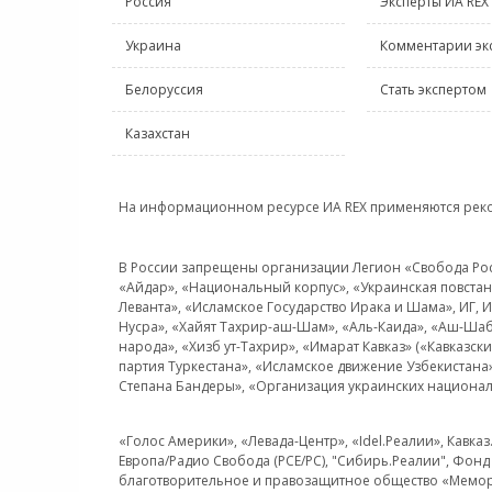
Россия
Эксперты ИА REX
Украина
Комментарии эк
Белоруссия
Стать экспертом
Казахстан
На информационном ресурсе ИА REX применяются рек
В России запрещены организации Легион «Свобода Росси
«Айдар», «Национальный корпус», «Украинская повстанч
Леванта», «Исламское Государство Ирака и Шама», ИГ,
Нусра», «Хайят Тахрир-аш-Шам», «Аль-Каида», «Аш-Шаб
народа», «Хизб ут-Тахрир», «Имарат Кавказ» («Кавказс
партия Туркестана», «Исламское движение Узбекистана
Степана Бандеры», «Организация украинских национал
«Голос Америки», «Левада-Центр», «Idel.Реалии», Кавка
Европа/Радио Свобода (PCE/PC), "Сибирь.Реалии", Фонд 
благотворительное и правозащитное общество «Мемор