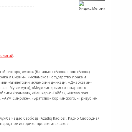
нологий
.
 сектор», «Азов» (батальон «Азов», полк «Азов»),
рака и Сирии», «Исламское Государство Ирака и
или «Египетский исламский джихад»), «Джабхат ан-
н аль-Муслимун»), «Меджлис крымско-татарского
Таблиги Джамаат», «Лашкар-И-Тайба», «Исламская
 «АУМ Синрике», «Братство» Корчинского, «Тризуб им.
ужба Радио Свобода (Azatliq Radiosi), Радио Свободная
ждународное историко-просветительское,