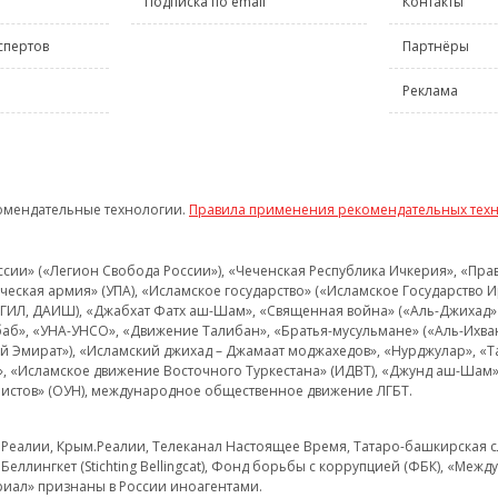
Подписка по email
Контакты
спертов
Партнёры
Реклама
омендательные технологии.
Правила применения рекомендательных тех
и» («Легион Свобода России»), «Чеченская Республика Ичкерия», «Правый
еская армия» (УПА), «Исламское государство» («Исламское Государство И
 ИГИЛ, ДАИШ), «Джабхат Фатх аш-Шам», «Священная война» («Аль-Джихад» 
аб», «УНА-УНСО», «Движение Талибан», «Братья-мусульмане» («Аль-Ихва
кий Эмират»), «Исламский джихад – Джамаат моджахедов», «Нурджулар», «
», «Исламское движение Восточного Туркестана» (ИДВТ), «Джунд аш-Шам»,
истов» (ОУН), международное общественное движение ЛГБТ.
з.Реалии, Крым.Реалии, Телеканал Настоящее Время, Татаро-башкирская сл
Беллингкет (Stichting Bellingcat), Фонд борьбы с коррупцией (ФБК), «Ме
иал» признаны в России иноагентами.