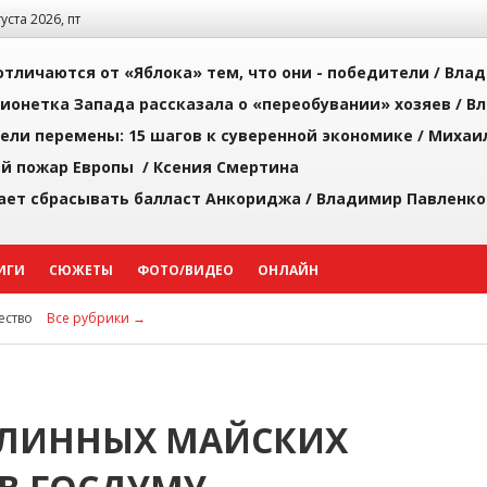
густа 2026, пт
тличаются от «Яблока» тем, что они - победители /
Влад
ионетка Запада рассказала о «переобувании» хозяев /
Вл
рели перемены: 15 шагов к суверенной экономике /
Михаи
й пожар Европы /
Ксения Смертина
ает сбрасывать балласт Анкориджа /
Владимир Павленко
ИГИ
СЮЖЕТЫ
ФОТО/ВИДЕО
ОНЛАЙН
ство
Все рубрики →
ДЛИННЫХ МАЙСКИХ