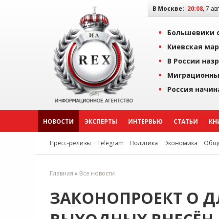
В Москве:
20:08
, 7 ав
Большевики о
Киевская мар
В России наз
Миграционны
Россия начин
НОВОСТИ
ЭКСПЕРТЫ
ИНТЕРВЬЮ
СТАТЬИ
КН
Пресс-релизы
Telegram
Политика
Экономика
Обще
Главная
»
Все новости
ЗАКОНОПРОЕКТ О 