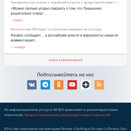
Лукашенко рассказал о недавней встрече с представителями Зеленског
=Можно сколько угодно говорить о том, что Лукашенко
решительно отверг…
—
timev
Московский НПЗ будет остановлен минимум на полгода
Reuters сообщает.... а российские власти и журналисты никак не
комментируют…
—
ovintpl
лента комментариев
Подписывайтесь на нас
На информационном ресурсе ИА REX применяются рекомендательные
технологии.
Правила применения рекомендательных технологий
.
В России запрещены организации Легион «Свобода России» («Легион Свобода