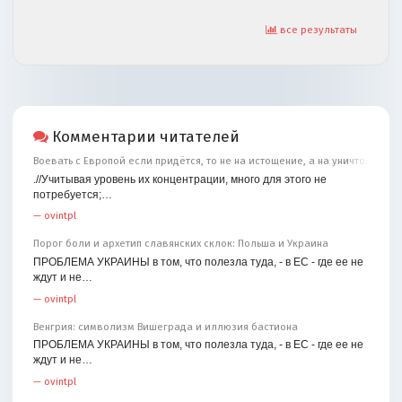
все результаты
Комментарии читателей
Воевать с Европой если придётся, то не на истощение, а на уничтожение
.//Учитывая уровень их концентрации, много для этого не
потребуется;…
—
ovintpl
Порог боли и архетип славянских склок: Польша и Украина
ПРОБЛЕМА УКРАИНЫ в том, что полезла туда, - в ЕС - где ее не
ждут и не…
—
ovintpl
Венгрия: символизм Вишеграда и иллюзия бастиона
ПРОБЛЕМА УКРАИНЫ в том, что полезла туда, - в ЕС - где ее не
ждут и не…
—
ovintpl