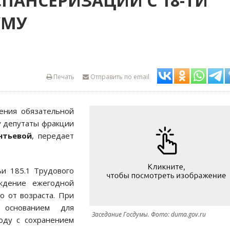
ПАНСЕРИЗАЦИИ С 18-ТИ
УМУ
Печать
Отправить по email
ения обязательной
у депутаты фракции
нтьевой
, передает
ьи 185.1 Трудового
ождение ежегодной
о от возраста. При
 основанием для
Заседание Госдумы. Фото: duma.gov.ru
оду с сохранением