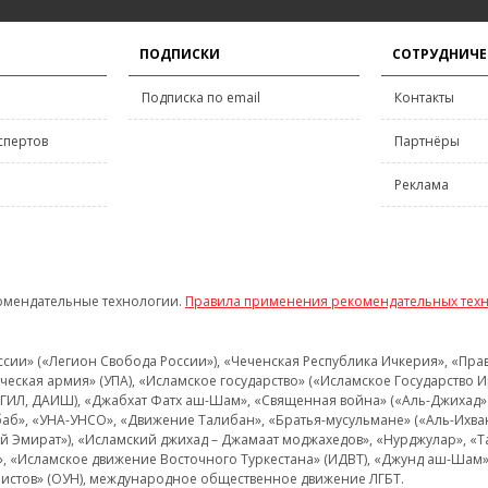
ПОДПИСКИ
СОТРУДНИЧЕ
Подписка по email
Контакты
спертов
Партнёры
Реклама
омендательные технологии.
Правила применения рекомендательных тех
и» («Легион Свобода России»), «Чеченская Республика Ичкерия», «Правый
еская армия» (УПА), «Исламское государство» («Исламское Государство И
 ИГИЛ, ДАИШ), «Джабхат Фатх аш-Шам», «Священная война» («Аль-Джихад» 
аб», «УНА-УНСО», «Движение Талибан», «Братья-мусульмане» («Аль-Ихва
кий Эмират»), «Исламский джихад – Джамаат моджахедов», «Нурджулар», «
», «Исламское движение Восточного Туркестана» (ИДВТ), «Джунд аш-Шам»,
истов» (ОУН), международное общественное движение ЛГБТ.