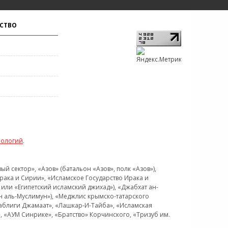
СТВО
нологий
.
 сектор», «Азов» (батальон «Азов», полк «Азов»),
рака и Сирии», «Исламское Государство Ирака и
или «Египетский исламский джихад»), «Джабхат ан-
н аль-Муслимун»), «Меджлис крымско-татарского
Таблиги Джамаат», «Лашкар-И-Тайба», «Исламская
 «АУМ Синрике», «Братство» Корчинского, «Тризуб им.