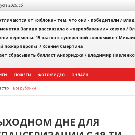
густа 2026, сб
тличаются от «Яблока» тем, что они - победители /
Влад
ионетка Запада рассказала о «переобувании» хозяев /
Вл
рели перемены: 15 шагов к суверенной экономике /
Михаи
й пожар Европы /
Ксения Смертина
ает сбрасывать балласт Анкориджа /
Владимир Павленко
ИГИ
СЮЖЕТЫ
ФОТО/ВИДЕО
ОНЛАЙН
ство
Все рубрики →
ВЫХОДНОМ ДНЕ ДЛЯ