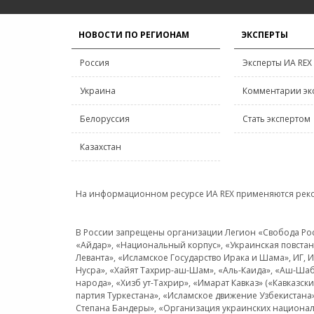
НОВОСТИ ПО РЕГИОНАМ
ЭКСПЕРТЫ
Россия
Эксперты ИА REX
Украина
Комментарии эк
Белоруссия
Стать экспертом
Казахстан
На информационном ресурсе ИА REX применяются рек
В России запрещены организации Легион «Свобода Росси
«Айдар», «Национальный корпус», «Украинская повстанч
Леванта», «Исламское Государство Ирака и Шама», ИГ,
Нусра», «Хайят Тахрир-аш-Шам», «Аль-Каида», «Аш-Шаб
народа», «Хизб ут-Тахрир», «Имарат Кавказ» («Кавказс
партия Туркестана», «Исламское движение Узбекистана
Степана Бандеры», «Организация украинских национал