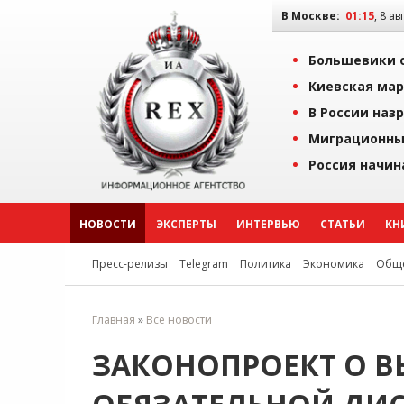
В Москве:
01:16
, 8 ав
Большевики о
Киевская мар
В России наз
Миграционны
Россия начин
НОВОСТИ
ЭКСПЕРТЫ
ИНТЕРВЬЮ
СТАТЬИ
КН
Пресс-релизы
Telegram
Политика
Экономика
Обще
Главная
»
Все новости
ЗАКОНОПРОЕКТ О 