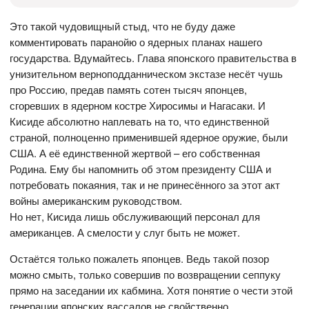
Это такой чудовищный стыд, что не буду даже
комментировать паранойю о ядерных планах нашего
государства. Вдумайтесь. Глава японского правительства в
унизительном верноподданническом экстазе несёт чушь
про Россию, предав память сотен тысяч японцев,
сгоревших в ядерном костре Хиросимы и Нагасаки. И
Кисиде абсолютно наплевать на то, что единственной
страной, полноценно применившей ядерное оружие, были
США. А её единственной жертвой – его собственная
Родина. Ему бы напомнить об этом президенту США и
потребовать покаяния, так и не принесённого за этот акт
войны американским руководством.
Но нет, Кисида лишь обслуживающий персонал для
американцев. А смелости у слуг быть не может.
Остаётся только пожалеть японцев. Ведь такой позор
можно смыть, только совершив по возвращении сеппуку
прямо на заседании их кабмина. Хотя понятие о чести этой
генерации японских вассалов не свойственно.