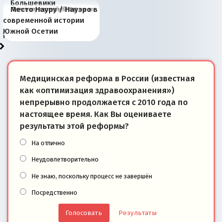
Большевики
Киевская марионетка
В России назрели
Миграционный пожар
Россия начинает
Россия зимой 1904
Русская нация вчера и
Почему правый крах в
Место Науру / Науэро в
отличаются от «Яблока»
Запада рассказала о
перемены: 15 шагов к
Европы
сбрасывать балласт
года: первые уступки во
сегодня
Варшаве не поможет её
современной истории
тем, что они -
«переобувании» хозяев
суверенной экономике
Анкориджа
внутренней политике
отношениям с Россией?
Южной Осетии
победители
Медицинская реформа в России (известная
как «оптимизация здравоохранения»)
непрерывно продолжается с 2010 года по
настоящее время. Как Вы оцениваете
результаты этой реформы?
На отлично
Неудовлетворительно
Не знаю, поскольку процесс не завершён
Посредственно
Результаты