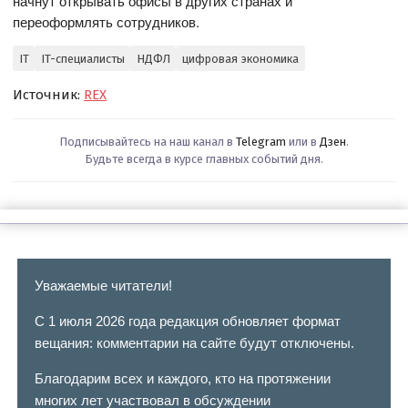
начнут открывать офисы в других странах и
переоформлять сотрудников.
IT
IT-специалисты
НДФЛ
цифровая экономика
Источник:
REX
Подписывайтесь на наш канал в
Telegram
или в
Дзен
.
Будьте всегда в курсе главных событий дня.
Уважаемые читатели!
С 1 июля 2026 года редакция обновляет формат
вещания: комментарии на сайте будут отключены.
Благодарим всех и каждого, кто на протяжении
многих лет участвовал в обсуждении