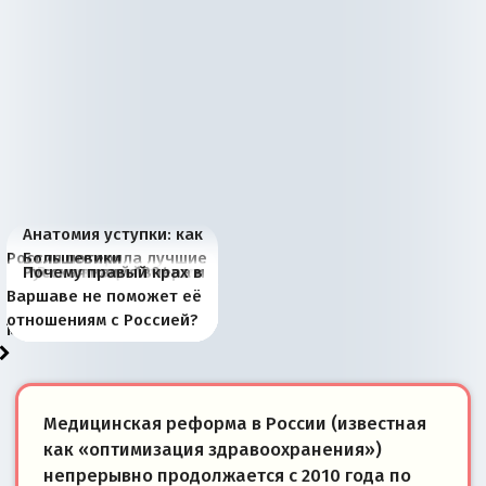
Анатомия уступки: как
Россия потеряла лучшие
Большевики
Киевская марионетка
В России назрели
Миграционный пожар
Россия начинает
Россия зимой 1904
Русская нация вчера и
Почему правый крах в
рыбопромысловые
отличаются от «Яблока»
Запада рассказала о
перемены: 15 шагов к
Европы
сбрасывать балласт
года: первые уступки во
сегодня
Варшаве не поможет её
районы Баренцева
тем, что они -
«переобувании» хозяев
суверенной экономике
Анкориджа
внутренней политике
отношениям с Россией?
моря
победители
Медицинская реформа в России (известная
как «оптимизация здравоохранения»)
непрерывно продолжается с 2010 года по