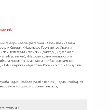
нологий
.
 сектор», «Азов» (батальон «Азов», полк «Азов»),
рака и Сирии», «Исламское Государство Ирака и
или «Египетский исламский джихад»), «Джабхат ан-
н аль-Муслимун»), «Меджлис крымско-татарского
Таблиги Джамаат», «Лашкар-И-Тайба», «Исламская
 «АУМ Синрике», «Братство» Корчинского, «Тризуб им.
ужба Радио Свобода (Azatliq Radiosi), Радио Свободная
ждународное историко-просветительское,
гентство REX