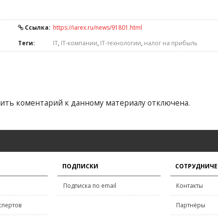
Ссылка:
https://iarex.ru/news/91801.html
Теги:
IT
,
IT-компании
,
IT-технологии
,
налог на прибыль
ить коментарий к данному материалу отключена.
ПОДПИСКИ
СОТРУДНИЧЕ
Подписка по email
Контакты
спертов
Партнёры