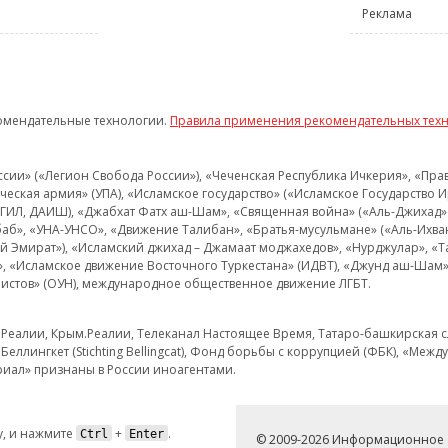
Реклама
омендательные технологии.
Правила применения рекомендательных тех
и» («Легион Свобода России»), «Чеченская Республика Ичкерия», «Правый
еская армия» (УПА), «Исламское государство» («Исламское Государство И
 ИГИЛ, ДАИШ), «Джабхат Фатх аш-Шам», «Священная война» («Аль-Джихад» 
аб», «УНА-УНСО», «Движение Талибан», «Братья-мусульмане» («Аль-Ихва
кий Эмират»), «Исламский джихад – Джамаат моджахедов», «Нурджулар», «
», «Исламское движение Восточного Туркестана» (ИДВТ), «Джунд аш-Шам»,
истов» (ОУН), международное общественное движение ЛГБТ.
з.Реалии, Крым.Реалии, Телеканал Настоящее Время, Татаро-башкирская сл
Беллингкет (Stichting Bellingcat), Фонд борьбы с коррупцией (ФБК), «Ме
иал» признаны в России иноагентами.
, и нажмите
+
.
Ctrl
Enter
© 2009-2026 Информационное а