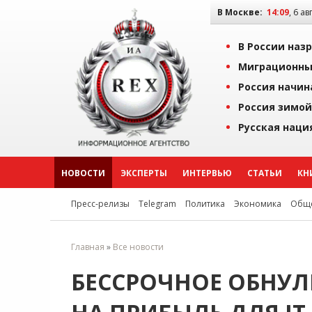
В Москве:
14:09
, 6 ав
В России наз
Миграционны
Россия начин
Россия зимой
Русская наци
НОВОСТИ
ЭКСПЕРТЫ
ИНТЕРВЬЮ
СТАТЬИ
КН
Пресс-релизы
Telegram
Политика
Экономика
Обще
Главная
»
Все новости
БЕССРОЧНОЕ ОБНУЛ