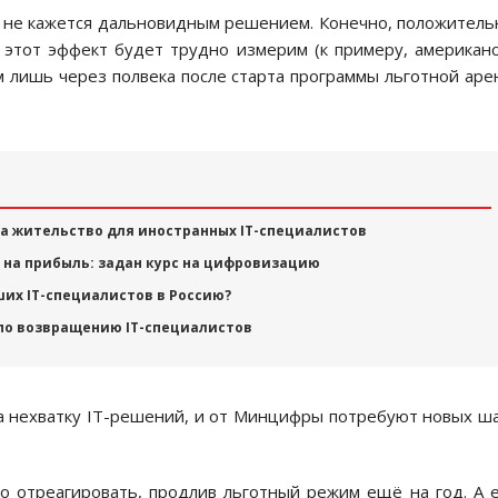
и не кажется дальновидным решением. Конечно, положител
, этот эффект будет трудно измерим (к примеру, американ
 лишь через полвека после старта программы льготной ар
на жительство для иностранных IT-специалистов
 на прибыль: задан курс на цифровизацию
ших IT-специалистов в Россию?
по возвращению IT-специалистов
а нехватку IT-решений, и от Минцифры потребуют новых ш
 отреагировать, продлив льготный режим ещё на год. А 