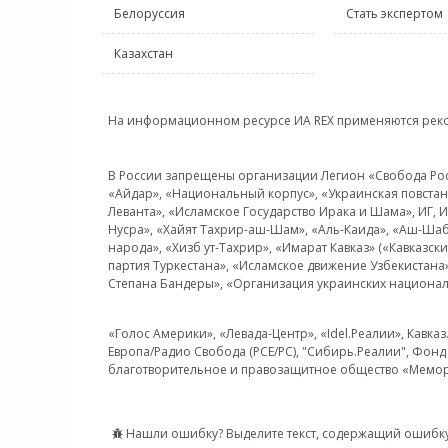
Белоруссия
Стать экспертом
Казахстан
На информационном ресурсе ИА REX применяются рек
В России запрещены организации Легион «Свобода Росси
«Айдар», «Национальный корпус», «Украинская повстанч
Леванта», «Исламское Государство Ирака и Шама», ИГ,
Нусра», «Хайят Тахрир-аш-Шам», «Аль-Каида», «Аш-Шаб
народа», «Хизб ут-Тахрир», «Имарат Кавказ» («Кавказс
партия Туркестана», «Исламское движение Узбекистана
Степана Бандеры», «Организация украинских национал
«Голос Америки», «Левада-Центр», «Idel.Реалии», Кавка
Европа/Радио Свобода (PCE/PC), "Сибирь.Реалии", Фонд 
благотворительное и правозащитное общество «Мемор
Нашли ошибку? Выделите текст, содержащий ошибку