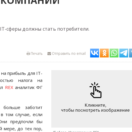
T-КОМПАНИЙ
IT-сферы должны стать потребители.
Печать
Отправить по email
 на прибыль для IT-
ностью налога на
ил
REX
аналитик ФГ
о больше заботит
в том случае, если
Они предпочли бы
 мере, до тех пор,