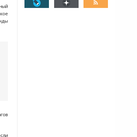
ьный
ское
енды
агов
если