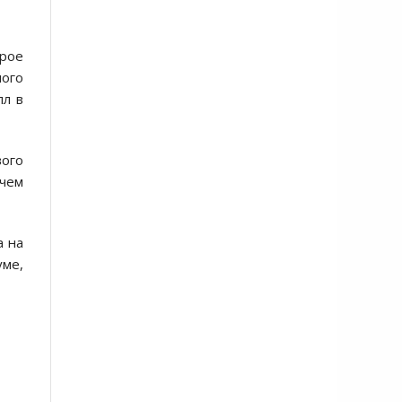
рое
лого
лл в
вого
 чем
а на
уме,