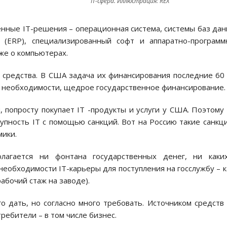
IT-сфера. Иллюстрация: REX
енные IT-решения – операционная система, системы баз да
 (ERP), специализированный софт и аппаратно-програм
же о компьютерах.
 средства. В США задача их финансирования последние 60
ае необходимости, щедрое государственное финансирование.
 попросту покупает IT -продукты и услуги у США. Поэтому
пность IT с помощью санкций. Вот на Россию такие санкц
мики.
лагается ни фонтана государственных денег, ни каких
необходимости IT-карьеры для поступления на госслужбу – к
абочий стаж на заводе).
о дать, но согласно много требовать. Источником средств
ебители – в том числе бизнес.