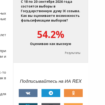
С 18 по 20 сентября 2026 года
состоятся выборы в
Государственную думу IX созыва.
нных
Как вы оцениваете возможность
мные
фальсификации выборов?
54.2%
 лет
Оцениваю как высокую
 при
Результаты
ии и
-то
ак в
Подписывайтесь на ИА REX
 для