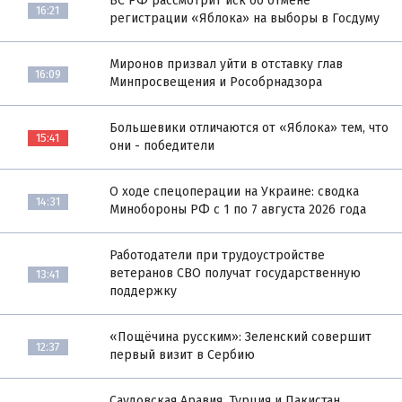
ВС РФ рассмотрит иск об отмене
16:21
регистрации «Яблока» на выборы в Госдуму
Миронов призвал уйти в отставку глав
16:09
Минпросвещения и Рособрнадзора
Большевики отличаются от «Яблока» тем, что
15:41
они - победители
О ходе спецоперации на Украине: сводка
14:31
Минобороны РФ с 1 по 7 августа 2026 года
Работодатели при трудоустройстве
ветеранов СВО получат государственную
13:41
поддержку
«Пощёчина русским»: Зеленский совершит
12:37
первый визит в Сербию
Саудовская Аравия, Турция и Пакистан