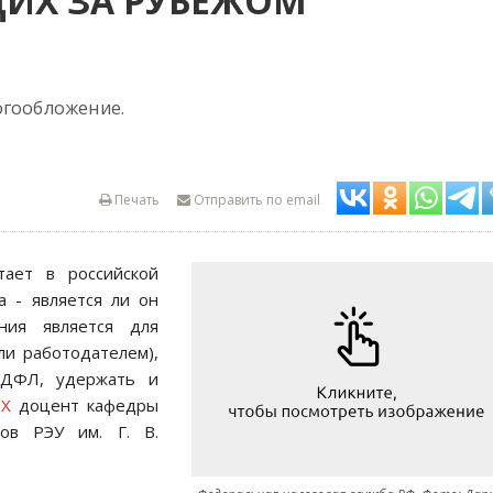
ИХ ЗА РУБЕЖОМ
огообложение.
Печать
Отправить по email
тает в российской
а - является ли он
ния является для
ли работодателем),
НДФЛ, удержать и
EX
доцент кафедры
ов РЭУ им. Г. В.