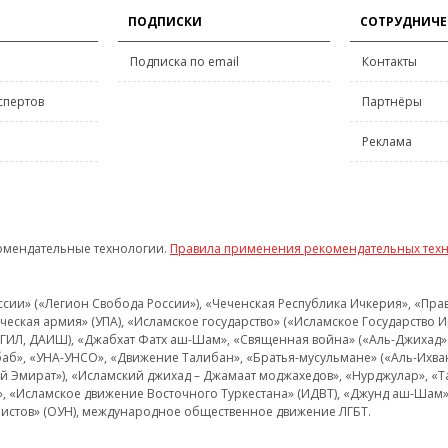
ПОДПИСКИ
СОТРУДНИЧЕ
Подписка по email
Контакты
спертов
Партнёры
Реклама
омендательные технологии.
Правила применения рекомендательных тех
и» («Легион Свобода России»), «Чеченская Республика Ичкерия», «Правый
еская армия» (УПА), «Исламское государство» («Исламское Государство И
 ИГИЛ, ДАИШ), «Джабхат Фатх аш-Шам», «Священная война» («Аль-Джихад» 
аб», «УНА-УНСО», «Движение Талибан», «Братья-мусульмане» («Аль-Ихва
кий Эмират»), «Исламский джихад – Джамаат моджахедов», «Нурджулар», «
», «Исламское движение Восточного Туркестана» (ИДВТ), «Джунд аш-Шам»,
истов» (ОУН), международное общественное движение ЛГБТ.