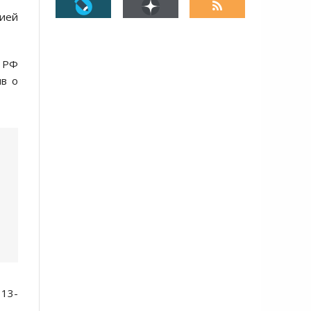
сией
и РФ
ив о
 13-