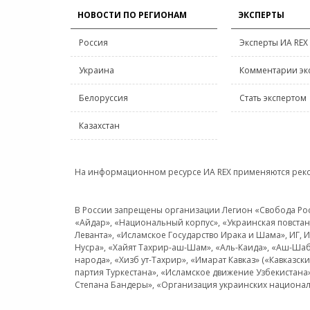
НОВОСТИ ПО РЕГИОНАМ
ЭКСПЕРТЫ
Россия
Эксперты ИА REX
Украина
Комментарии эк
Белоруссия
Стать экспертом
Казахстан
На информационном ресурсе ИА REX применяются рек
В России запрещены организации Легион «Свобода Росси
«Айдар», «Национальный корпус», «Украинская повстанч
Леванта», «Исламское Государство Ирака и Шама», ИГ,
Нусра», «Хайят Тахрир-аш-Шам», «Аль-Каида», «Аш-Шаб
народа», «Хизб ут-Тахрир», «Имарат Кавказ» («Кавказс
партия Туркестана», «Исламское движение Узбекистана
Степана Бандеры», «Организация украинских национал