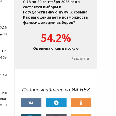
ья
С 18 по 20 сентября 2026 года
состоятся выборы в
Государственную думу IX созыва.
Как вы оцениваете возможность
фальсификации выборов?
хода
для
54.2%
Оцениваю как высокую
 не
есь
Результаты
ется
Подписывайтесь на ИА REX
г на
алог
ом в