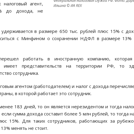
Федеральная налоговая служба РФ. Фото: Дар
к налоговый агент,
Ильина © ИА REX
% до дохода, не
г удерживается в размере 650 тыс. рублей плюс 15% с до
ласиться с Минфином о сохранении НДФЛ в размере 13% 
ерешел работать в иностранную компанию, которая
е имеет представительств на территории РФ, то зд
тство сотрудника.
оговым агентом (работодателем) и налог с дохода перечисля
траны, в которой работает это сотрудник.
енее 183 дней, то он является нерезидентом и тогда нало
если сумма дохода составит более 5 млн рублей, то тогда н
люс 15%. Для таких сотрудников, работающих за рубеж
 13% менять не стоит.