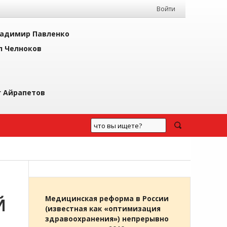
Войти
адимир Павленко
л Челноков
г Айрапетов
Й
Медицинская реформа в России
(известная как «оптимизация
здравоохранения») непрерывно