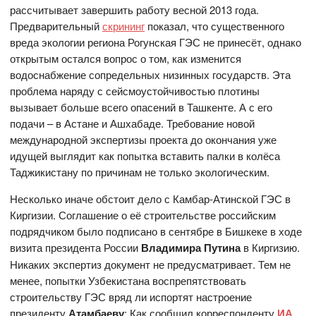
рассчитывает завершить работу весной 2013 года.
Предварительный
скрининг
показал, что существенного
вреда экологии региона Рогунская ГЭС не принесёт, однако
открытым остался вопрос о том, как изменится
водоснабжение сопредельных низинных государств. Эта
проблема наряду с сейсмоустойчивостью плотины
вызывает больше всего опасений в Ташкенте. А с его
подачи – в Астане и Ашхабаде. Требование новой
международной экспертизы проекта до окончания уже
идущей выглядит как попытка вставить палки в колёса
Таджикистану по причинам не только экологическим.
Несколько иначе обстоит дело с Камбар-Атинской ГЭС в
Киргизии. Соглашение о её строительстве российским
подрядчиком было подписано в сентябре в Бишкеке в ходе
визита президента России
Владимира Путина
в Киргизию.
Никаких экспертиз документ не предусматривает. Тем не
менее, попытки Узбекистана воспрепятствовать
строительству ГЭС вряд ли испортят настроение
президенту
Атамбаеву
: Как сообщил корреспонденту
ИА