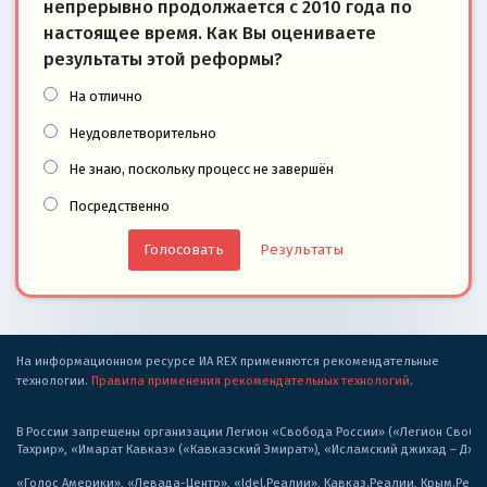
непрерывно продолжается с 2010 года по
настоящее время. Как Вы оцениваете
результаты этой реформы?
На отлично
Неудовлетворительно
Не знаю, поскольку процесс не завершён
Посредственно
Результаты
На информационном ресурсе ИА REX применяются рекомендательные
технологии.
Правила применения рекомендательных технологий
.
В России запрещены организации Легион «Свобода России» («Легион Свобода
Тахрир», «Имарат Кавказ» («Кавказский Эмират»), «Исламский джихад – Дж
«Голос Америки», «Левада-Центр», «Idel.Реалии», Кавказ.Реалии, Крым.Реал