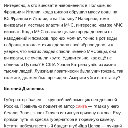
Интересно, а кто виноват в наводнениях в Польше, во
Франции и Италии, когда циклон обрушил массу воды на
Юг Франции и Италии, и на Польшу? Наверное, тоже
виноваты и местные власти и МЧС, интересно, чем же МЧС
виноват. Когда МЧС спасали целые города деревни от
наводнений и пожаров, про них молчат, точно в рот воды
набрали, а когда стихия сделала своё чёрное дело, и я
уверен, что многих людей спасли именно МЧСовцы, они
виноваты, не очень ли круто. Удивительно, как ещё не
обвинили Путина? В США Ураган Катрина унёс из жизни
тысячи людей, Луизиана практически была уничтожена, так
скажите, должен был президент Америки уйти в отставку?
Евгений Дьяченко:
Губернатор Ткачев — крупнейший помещик сегодняшней
России. Правильно подметил автор
сайта
— глазки у него
бегали. Знает, знает Ткачев истинную причину потопа. Ему
прямой путь из кресла губернатора в тюремную камеру.
Кстати, небезызвестный бандит и убийца Цапок — лучший