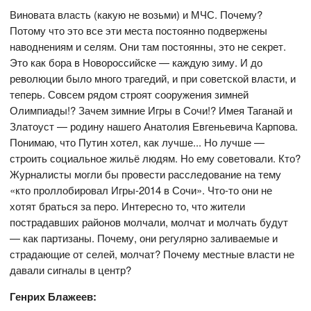
Виновата власть (какую не возьми) и МЧС. Почему?
Потому что это все эти места постоянно подвержены
наводнениям и селям. Они там постоянны, это не секрет.
Это как бора в Новороссийске — каждую зиму. И до
революции было много трагедий, и при советской власти, и
теперь. Совсем рядом строят сооружения зимней
Олимпиады!? Зачем зимние Игры в Сочи!? Имея Таганай и
Златоуст — родину нашего Анатолия Евгеньевича Карпова.
Понимаю, что Путин хотел, как лучше... Но лучше —
строить социальное жильё людям. Но ему советовали. Кто?
Журналисты могли бы провести расследование на тему
«кто проллобировал Игры-2014 в Сочи». Что-то они не
хотят браться за перо. Интересно то, что жители
пострадавших районов молчали, молчат и молчать будут
— как партизаны. Почему, они регулярно заливаемые и
страдающие от селей, молчат? Почему местные власти не
давали сигналы в центр?
Генрих Блажеев: