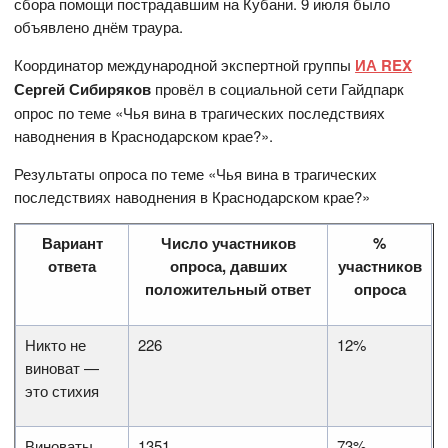
сбора помощи пострадавшим на Кубани. 9 июля было
объявлено днём траура.
Координатор международной экспертной группы
ИА REX
Сергей Сибиряков
провёл в социальной сети Гайдпарк
опрос по теме «Чья вина в трагических последствиях
наводнения в Краснодарском крае?».
Результаты опроса по теме «Чья вина в трагических
последствиях наводнения в Краснодарском крае?»
Вариант
Число участников
%
ответа
опроса, давших
участников
положительный ответ
опроса
Никто не
226
12%
виноват —
это стихия
Виноваты
1351
73%