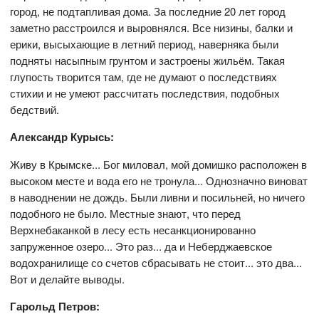
город, не подтапливая дома. За последние 20 лет город
заметно расстроился и выровнялся. Все низины, балки и
ерики, высыхающие в летний период, наверняка были
подняты насыпным грунтом и застроены жильём. Такая
глупость творится там, где не думают о последствиях
стихии и не умеют рассчитать последствия, подобных
бедствий.
Александр Курысь:
Живу в Крымске... Бог миловал, мой домишко расположен в
высоком месте и вода его не тронула... Однозначно виноват
в наводнении не дождь. Были ливни и посильней, но ничего
подобного не было. Местные знают, что перед
Верхнебаканкой в лесу есть несанкционированно
запруженное озеро... Это раз... да и Неберджаевское
водохранилище со счетов сбрасывать не стоит... это два...
Вот и делайте выводы.
Гарольд Петров: