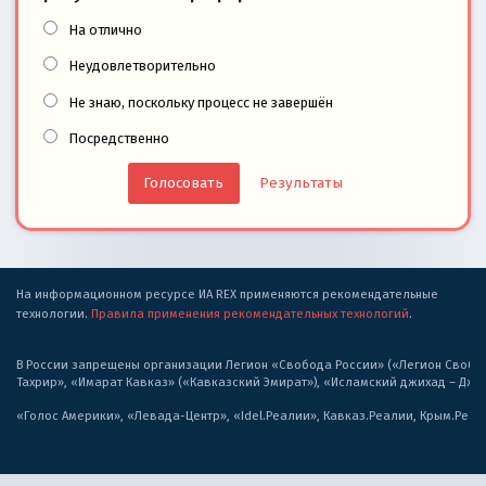
На отлично
Неудовлетворительно
Не знаю, поскольку процесс не завершён
Посредственно
Результаты
На информационном ресурсе ИА REX применяются рекомендательные
технологии.
Правила применения рекомендательных технологий
.
В России запрещены организации Легион «Свобода России» («Легион Свобода
Тахрир», «Имарат Кавказ» («Кавказский Эмират»), «Исламский джихад – Дж
«Голос Америки», «Левада-Центр», «Idel.Реалии», Кавказ.Реалии, Крым.Реал