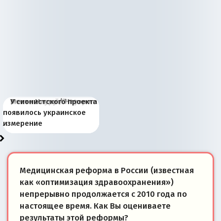
Киевская марионетка
В России назрели
Миграционный пожар
Россия начинает
Россия зимой 1904
Русская нация вчера и
Почему правый крах в
Место Науру / Науэро в
У сионистского проекта
Запада рассказала о
перемены: 15 шагов к
Европы
сбрасывать балласт
года: первые уступки во
сегодня
Варшаве не поможет её
современной истории
появилось украинское
«переобувании» хозяев
суверенной экономике
Анкориджа
внутренней политике
отношениям с Россией?
Южной Осетии
измерение
Медицинская реформа в России (известная
как «оптимизация здравоохранения»)
непрерывно продолжается с 2010 года по
настоящее время. Как Вы оцениваете
результаты этой реформы?