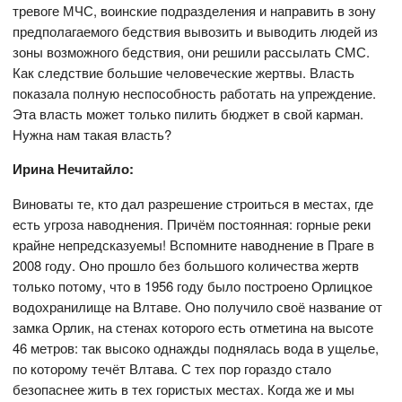
тревоге МЧС, воинские подразделения и направить в зону
предполагаемого бедствия вывозить и выводить людей из
зоны возможного бедствия, они решили рассылать СМС.
Как следствие большие человеческие жертвы. Власть
показала полную неспособность работать на упреждение.
Эта власть может только пилить бюджет в свой карман.
Нужна нам такая власть?
Ирина Нечитайло:
Виноваты те, кто дал разрешение строиться в местах, где
есть угроза наводнения. Причём постоянная: горные реки
крайне непредсказуемы! Вспомните наводнение в Праге в
2008 году. Оно прошло без большого количества жертв
только потому, что в 1956 году было построено Орлицкое
водохранилище на Влтаве. Оно получило своё название от
замка Орлик, на стенах которого есть отметина на высоте
46 метров: так высоко однажды поднялась вода в ущелье,
по которому течёт Влтава. С тех пор гораздо стало
безопаснее жить в тех гористых местах. Когда же и мы