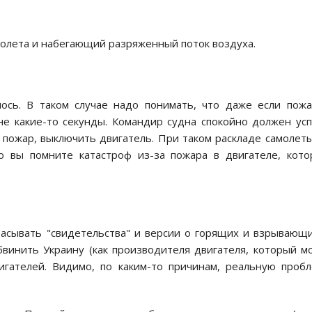
молета и набегающий разряженный поток воздуха.
лось. В таком случае надо понимать, что даже если пож
не какие-то секунды. Командир судна спокойно должен ус
пожар, выключить двигатель. При таком раскладе самолет
о вы помните катастроф из-за пожара в двигателе, кот
расывать "свидетельства" и версии о горящих и взрывающ
бвинить Украину (как производителя двигателя, который м
вигателей. Видимо, по каким-то причинам, реальную проб