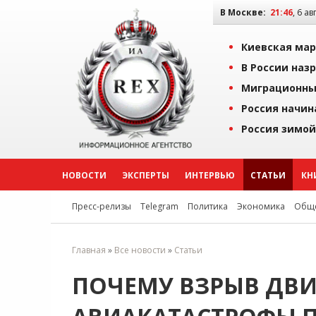
В Москве:
21:46
, 6 ав
Киевская мар
В России наз
Миграционны
Россия начин
Россия зимой
НОВОСТИ
ЭКСПЕРТЫ
ИНТЕРВЬЮ
СТАТЬИ
КН
Пресс-релизы
Telegram
Политика
Экономика
Обще
Главная
»
Все новости
»
Статьи
ПОЧЕМУ ВЗРЫВ ДВИ