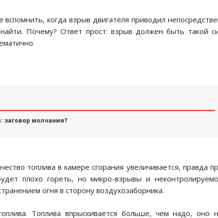
е вспомнить, когда взрыв двигателя приводил непосредств
 найти. Почему? Ответ прост: взрыв должен быть такой с
лематично.
: заговор молчания?
чество топлива в камере сгорания увеличивается, правда п
будет плохо гореть, но микро-взрывы и неконтролируем
странением огня в сторону воздухозаборника.
оплива. Топлива впрыскивается больше, чем надо, оно 