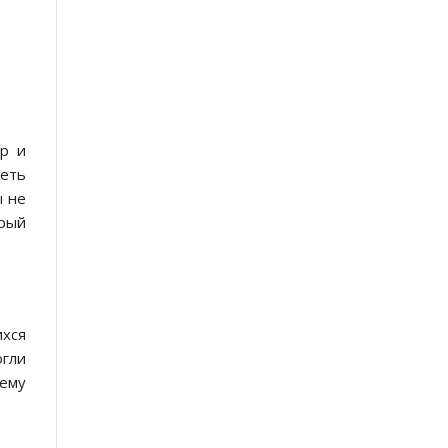
ар и
петь
ы не
орый
ихся
огли
лему