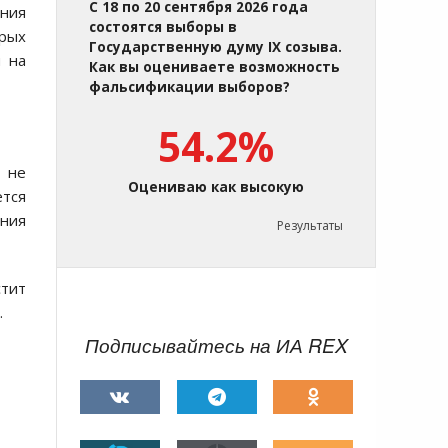
С 18 по 20 сентября 2026 года
ения
состоятся выборы в
орых
Государственную думу IX созыва.
я на
Как вы оцениваете возможность
фальсификации выборов?
54.2%
к не
Оцениваю как высокую
тся
ания
Результаты
стит
.
Подписывайтесь на ИА REX