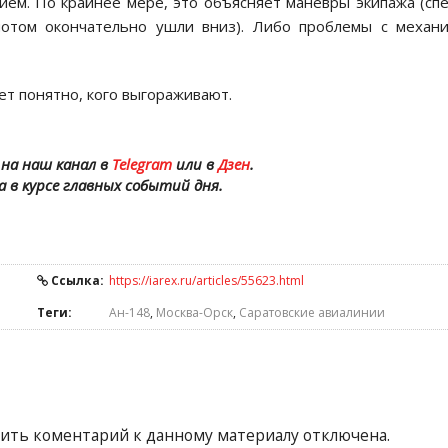
ием. По крайнее мере, это объясняет маневры экипажа (сп
потом окончательно ушли вниз). Либо проблемы с механ
ет понятно, кого выгораживают.
на наш канал в
Telegram
или в
Дзен
.
а в курсе главных событий дня.
Ссылка:
https://iarex.ru/articles/55623.html
Теги:
Ан-148
,
Москва-Орск
,
Саратовские авиалинии
ить коментарий к данному материалу отключена.