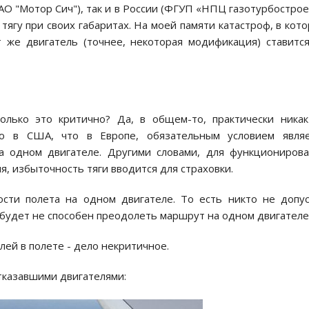
ОАО "Мотор Сич"), так и в России (ФГУП «НПЦ газотурбостро
тягу при своих габаритах. На моей памяти катастроф, в кот
т же двигатель (точнее, некоторая модификация) ставитс
колько это критично? Да, в общем-то, практически ника
то в США, что в Европе, обязательным условием являе
 на одном двигателе. Другими словами, для функциониров
я, избыточность тяги вводится для страховки.
сти полета на одном двигателе. То есть никто не допу
н будет не способен преодолеть маршрут на одном двигателе
лей в полете - дело некритичное.
отказавшими двигателями: