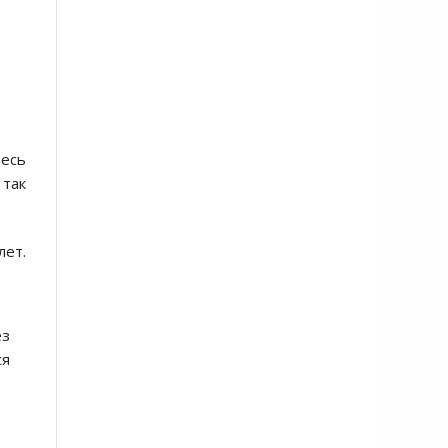
весь
 так
лет.
ез
ся