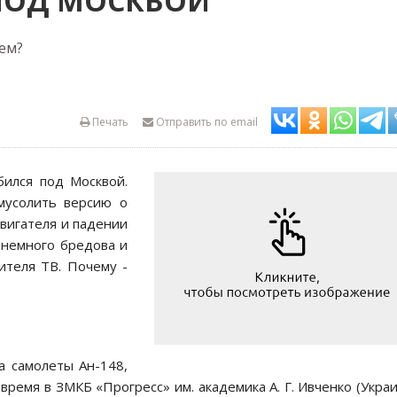
ПОД МОСКВОЙ
ем?
Печать
Отправить по email
бился под Москвой.
мусолить версию о
вигателя и падении
е немного бредова и
ителя ТВ. Почему -
а самолеты Ан-148,
ремя в ЗМКБ «Прогресс» им. академика А. Г. Ивченко (Украи