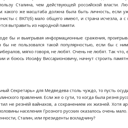
 пользу Сталина, чем действующей российской власти. Л
м: какого же масштаба должна была быть личность, если у
нисты с ВКП(б) мало общего имеют, и страна исчезла, а с
ётся вытравить из народной памяти.
вроде бы и выигрывая информационные сражения, проигры
 бы не пользовался такой популярностью, если бы с ни
бералов, мягко говоря, не любят. Очень не любят. Так что,
ии и боюсь Иосифу Виссарионовичу, начнут строить памят
ьный Секретарь» для Медведева столь чуждо, то пусть осуд
инского правления. Если же о сути, то когда была резня рус
тил не резнёй вайнахов, а сохранением их жизней. Хотя а
половины населения Грозного русских оказалось очень мало.
енности, Сталин, или президенты вскладчину?