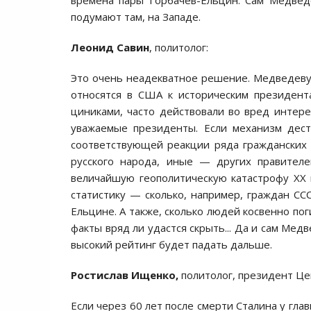
времена пары Горбачёв-Ельцин. Сам Медвед
подумают там, на Западе.
Леонид Савин
, политолог:
Это очень неадекватное решение. Медведеву
относятся в США к историческим президент
циниками, часто действовали во вред интере
уважаемые президенты. Если механизм дест
соответствующей реакции ряда гражданских с
русского народа, иные — других правителе
величайшую геополитическую катастрофу ХХ 
статистику — сколько, например, граждан СС
Ельцине. А также, сколько людей косвенно по
факты вряд ли удастся скрыть... Да и сам Медв
высокий рейтинг будет падать дальше.
Ростислав Ищенко,
политолог, президент Це
Если через 60 лет после смерти Сталина у гла