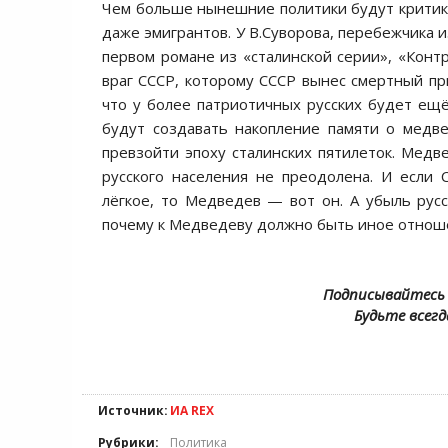
Чем больше нынешние политики будут критико
даже эмигрантов. У В.Суворова, перебежчика 
первом романе из «сталинской серии», «Конт
враг СССР, которому СССР вынес смертный пр
что у более патриотичных русских будет ещё
будут создавать накопление памяти о медве
превзойти эпоху сталинских пятилеток. Медв
русского населения не преодолена. И если
лёгкое, то Медведев — вот он. А убыль рус
почему к Медведеву должно быть иное отноше
Подписывайтесь 
Будьте всегд
Источник:
ИА REX
Рубрики:
Политика