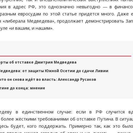
ния в адрес РФ, это однозначно невыгодно — в финанс
бразным евросудам по этой статье придётся много. Даже 
ез «либерала Медведева», продолжает демонстрировать За
уле «и вашим, и нашим».
ерты об отставке Дмитрия Медведева
едведева: от защиты Южной Осетии до сдачи Ливии
что он снова идёт во власть: Александр Русаков
тине до конца: мнение
едеву в единственном случае: если в РФ случится вд
 более жёсткими требованиями об отставке Путина. В ситу
есь будет, кого поддержать. Примерно так, как это был