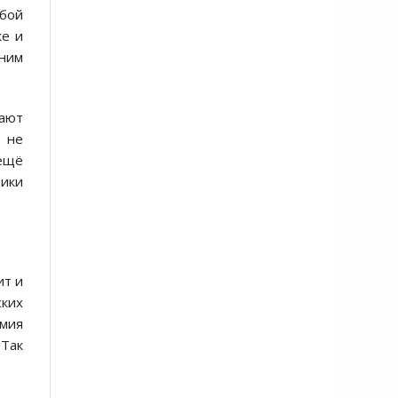
юбой
же и
 ним
вают
м не
 ещё
ники
ит и
ских
рмия
 Так