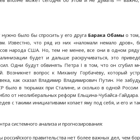
ев вполне может сегодня об этом и не думать — важно,
 нужно было бы спросить у его друга
Барака Обамы
о том,
ам. Известно, что ряд из них «наломали немало дров», 
сов народа США. Но, тем не менее, все они в одном ряду
алинизации будет и дальше раскручиваться, это привед
ил. Одни будут обвинять Петра I в том, что он сгубил м
й. Возникнет вопрос к Михаилу Горбачёву, который уст
века, как сказал Владимир Владимирович Путин. Не забуд
СР было в тюрьмах при Сталине, и сколько в одной России
гибло от неолиберальных реформ Ельцина-Чубайса-Гайдара.
едев с такими инициативами копает яму под себя, и его и та
нтра системного анализа и прогнозирования:
вы российского правительства нет более важных дел, чем бо