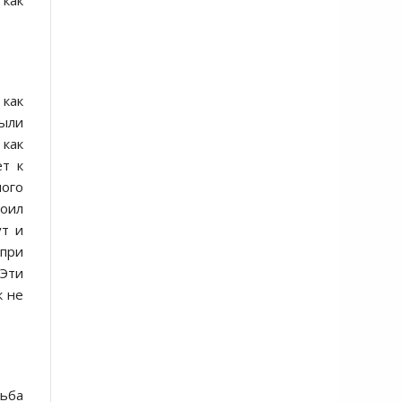
 как
 как
были
 как
ёт к
ного
роил
ут и
 при
 Эти
к не
рьба