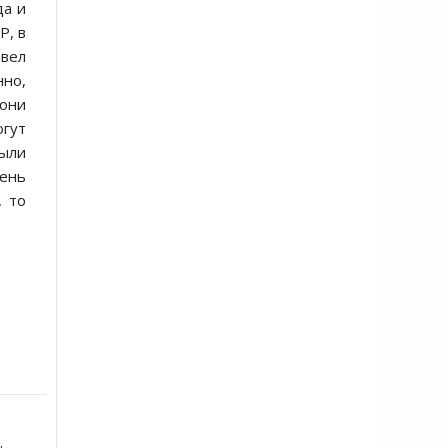
да и
Р, в
ывел
нно,
 они
огут
были
чень
, то
,