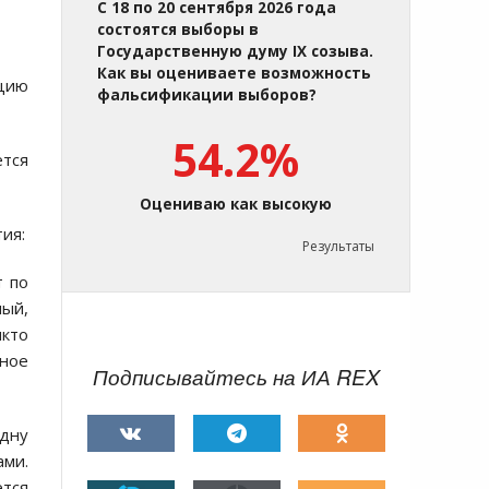
С 18 по 20 сентября 2026 года
состоятся выборы в
Государственную думу IX созыва.
Как вы оцениваете возможность
юцию
фальсификации выборов?
54.2%
тся
Оцениваю как высокую
ия:
Результаты
т по
ный,
кто
тное
Подписывайтесь на ИА REX
одну
ами.
ется