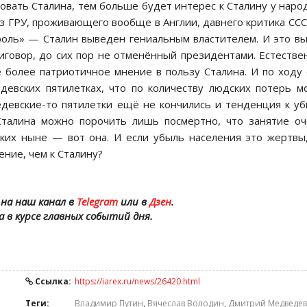
вать Сталина, тем больше будет интерес к Сталину у наро
из ГРУ, проживающего вообще в Англии, давнего критика ССС
роль» — Сталин выведен гениальным властителем. И это в
иговор, до сих пор не отменённый президентами. Естестве
 более патриотичное мнение в пользу Сталина. И по ходу
девских пятилетках, что по количеству людских потерь м
едевские-то пятилетки ещё не кончились и тенденция к у
 Сталина можно порочить лишь посмертно, что занятие о
ских ныне — вот она. И если убыль населения это жертвы
ние, чем к Сталину?
на наш канал в
Telegram
или в
Дзен
.
а в курсе главных событий дня.
Ссылка:
https://iarex.ru/news/26420.html
Теги:
Владимир Путин
,
Вячеслав Володин
,
Дмитрий Медведев