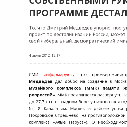
СОБСТВЕННЫМИ РУК
ПРОГРАММЕ ДЕСТА
То, что Дмитрий Медведев упорно, поступ
проект по десталинизации России, может
свой либеральный, демократический ими
4 июня 2012 12:17
СМИ
информируют
, что премьер-мин
Медведев
дал добро на создание в Моск
музейного комплекса (ММК) памяти ж
репрессий»
. ММК предлагается развернуть н
до 27,7 га на западном берегу нижнего подхо
№ 8 Канала им. Москвы в районе устья р
Покровское-Стрешнево, на противоположной
комплекса «Алые Паруса»). О необходимос