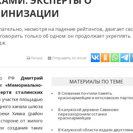
АМИ: ЭКСПЕРТЫ О
ЛИНИЗАЦИИ
ательно, несмотря на падение рейтингов, двигает св
 говорить только об одном: он продолжает укреплять
дж.
Печать
Отправить по email
истр РФ
Дмитрий
МАТЕРИАЛЫ ПО ТЕМЕ
ве
«Мемориально-
ертв сталинских
В Словении почтили память
красноармейцев и югославских парти
а участке площадью
дного канала шлюза
В калужской деревне Савиново
еки Химка (район
перезахоронили останки
красноармейцев
 стороне от жилого
ти создания таких
В Калужской области издали двухтомни