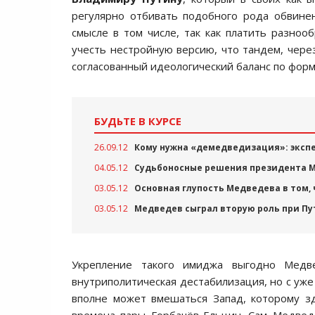
регулярно отбивать подобного рода обвине
смысле в том числе, так как платить разноо
учесть нестройную версию, что тандем, чер
согласованный идеологический баланс по форм
БУДЬТЕ В КУРСЕ
26.09.12
Кому нужна «демедведизация»: эксп
04.05.12
Судьбоносные решения президента М
03.05.12
Основная глупость Медведева в том, 
03.05.12
Медведев сыграл вторую роль при Пу
Укрепление такого имиджа выгодно Медв
внутриполитическая дестабилизация, но с уже
вполне может вмешаться Запад, которому зд