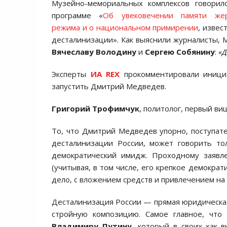
Музейно-мемориальных комплексов говорил
программе «
Об увековечении памяти жер
режима и о национальном примирении
, извес
десталинизации». Как выяснили журналисты, 
Вячеславу Володину
и
Сергею Собянину
:
«Д
Эксперты
ИА REX
прокомментировали инициа
запустить Дмитрий Медведев.
Григорий Трофимчук
, политолог, первый в
То, что Дмитрий Медведев упорно, поступате
десталинизации России, может говорить то
демократический имидж. Проходному заявл
(учитывая, в том числе, его крепкое демокра
дело, с вложением средств и привлечением на
Десталинизация России — прямая юридическая
стройную композицию. Самое главное, что 
Владимиру Путину
, который в своих как 