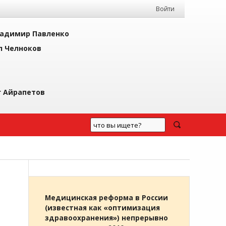
Войти
адимир Павленко
л Челноков
г Айрапетов
Медицинская реформа в России
(известная как «оптимизация
здравоохранения») непрерывно