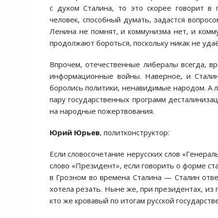
с духом Сталина, то это скорее говорит в
человек, способный думать, задастся вопросо
Ленина не помнят, и коммунизма нет, и комму
продолжают бороться, поскольку никак не уда
Впрочем, отечественные либералы всегда, 
информационные войны. Наверное, и Сталин
боролись политики, ненавидимые народом. А ли
пару государственных программ десталинизац
на народные пожертвования.
Юрий Юрьев
, политконструктор:
Если словосочетание нерусских слов «Генерал
слово «Президент», если говорить о форме стал
в Грозном во времена Сталина — Сталин отве
хотела резать. Ныне же, при президентах, из 
кто же кровавый по итогам русской государств