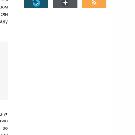
овом
если
паду
руг
ацию
о во