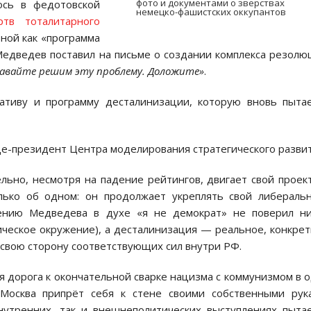
фото и документами о зверствах
ось в федотовской
немецко-фашистских оккупантов
тв тоталитарного
тной как «программа
Медведев поставил на письме о создании комплекса резол
авайте решим эту проблему. Доложите»
.
тиву и программу десталинизации, которую вновь пытае
ице-президент Центра моделирования стратегического развит
льно, несмотря на падение рейтингов, двигает свой проек
лько об одном: он продолжает укреплять свой либераль
ению Медведева в духе «я не демократ» не поверил ни
тическое окружение), а десталинизация — реальное, конкре
 свою сторону соответствующих сил внутри РФ.
 дорога к окончательной сварке нацизма с коммунизмом в 
Москва припрёт себя к стене своими собственными рук
внутренних, так и внешнеполитических выступлениях пыта