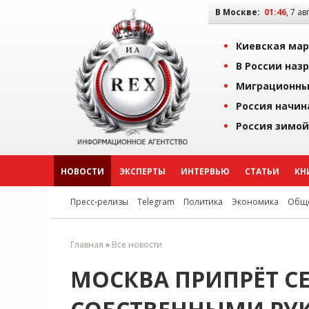
В Москве:
01:47
, 7 ав
Киевская мар
В России наз
Миграционны
Россия начин
Россия зимой
НОВОСТИ
ЭКСПЕРТЫ
ИНТЕРВЬЮ
СТАТЬИ
КН
Пресс-релизы
Telegram
Политика
Экономика
Обще
Главная
»
Все новости
МОСКВА ПРИПРЁТ СЕ