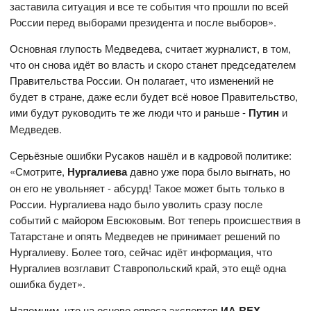
заставила ситуация и все те события что прошли по всей
России перед выборами президента и после выборов».
Основная глупость Медведева, считает журналист, в том,
что он снова идёт во власть и скоро станет председателем
Правительства России. Он полагает, что изменений не
будет в стране, даже если будет всё новое Правительство,
ими будут руководить те же люди что и раньше -
Путин
и
Медведев.
Серьёзные ошибки Русаков нашёл и в кадровой политике:
«Смотрите,
Нургалиева
давно уже пора было выгнать, но
он его не увольняет - абсурд! Такое может быть только в
России. Нургалиева надо было уволить сразу после
событий с майором Евсюковым. Вот теперь происшествия в
Татарстане и опять Медведев не принимает решений по
Нургалиеву. Более того, сейчас идёт информация, что
Нургалиев возглавит Ставропольский край, это ещё одна
ошибка будет».
Напомним, что на основе опроса экспертов
ИА REX