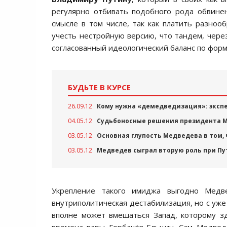
регулярно отбивать подобного рода обвине
смысле в том числе, так как платить разноо
учесть нестройную версию, что тандем, чер
согласованный идеологический баланс по форм
БУДЬТЕ В КУРСЕ
26.09.12
Кому нужна «демедведизация»: эксп
04.05.12
Судьбоносные решения президента М
03.05.12
Основная глупость Медведева в том, 
03.05.12
Медведев сыграл вторую роль при Пу
Укрепление такого имиджа выгодно Медв
внутриполитическая дестабилизация, но с уже
вполне может вмешаться Запад, которому зд