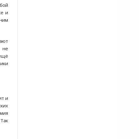
юбой
же и
 ним
вают
м не
 ещё
ники
ит и
ских
рмия
 Так