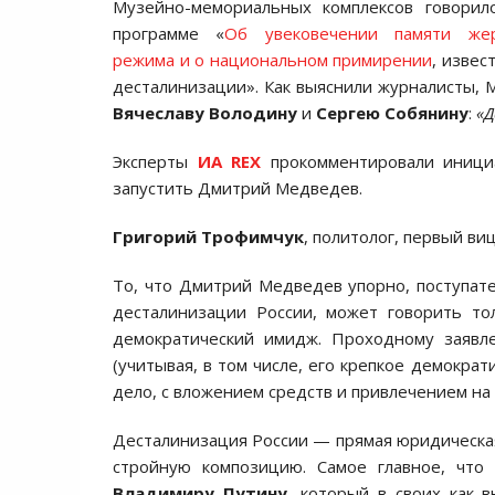
Музейно-мемориальных комплексов говорил
программе «
Об увековечении памяти жер
режима и о национальном примирении
, извес
десталинизации». Как выяснили журналисты, 
Вячеславу Володину
и
Сергею Собянину
:
«Д
Эксперты
ИА REX
прокомментировали инициа
запустить Дмитрий Медведев.
Григорий Трофимчук
, политолог, первый в
То, что Дмитрий Медведев упорно, поступате
десталинизации России, может говорить то
демократический имидж. Проходному заявл
(учитывая, в том числе, его крепкое демокра
дело, с вложением средств и привлечением на
Десталинизация России — прямая юридическая
стройную композицию. Самое главное, что 
Владимиру Путину
, который в своих как 