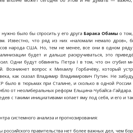
ев вполне может сегодня об этом и не думать — важно,
 нужно было бы спросить у его друга
Барака Обамы
о том,
ам. Известно, что ряд из них «наломали немало дров», 
сов народа США. Но, тем не менее, все они в одном ряду
алинизации будет и дальше раскручиваться, это привед
ил. Одни будут обвинять Петра I в том, что он сгубил м
й. Возникнет вопрос к Михаилу Горбачёву, который уст
века, как сказал Владимир Владимирович Путин. Не забуд
СР было в тюрьмах при Сталине, и сколько в одной России
гибло от неолиберальных реформ Ельцина-Чубайса-Гайдара.
едев с такими инициативами копает яму под себя, и его и та
нтра системного анализа и прогнозирования:
вы российского правительства нет более важных дел, чем бо