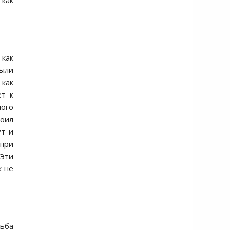
 как
 как
были
 как
ёт к
ного
роил
ут и
 при
 Эти
к не
рьба