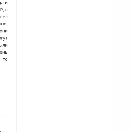
да и
Р, в
ывел
нно,
 они
огут
были
чень
, то
,