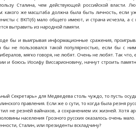
 пользу Сталина, чем действующей российской власти. Л
м: какого же масштаба должна была быть личность, если у
нисты с ВКП(б) мало общего имеют, и страна исчезла, а с
ётся вытравить из народной памяти.
вроде бы и выигрывая информационные сражения, проигры
 бы не пользовался такой популярностью, если бы с ни
бералов, мягко говоря, не любят. Очень не любят. Так что,
ии и боюсь Иосифу Виссарионовичу, начнут строить памят
ьный Секретарь» для Медведева столь чуждо, то пусть осуд
инского правления. Если же о сути, то когда была резня рус
тил не резнёй вайнахов, а сохранением их жизней. Хотя а
половины населения Грозного русских оказалось очень мало.
енности, Сталин, или президенты вскладчину?