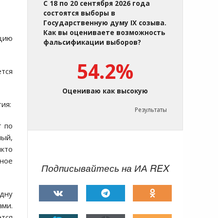
С 18 по 20 сентября 2026 года
состоятся выборы в
Государственную думу IX созыва.
Как вы оцениваете возможность
юцию
фальсификации выборов?
54.2%
тся
Оцениваю как высокую
ия:
Результаты
т по
ный,
кто
тное
Подписывайтесь на ИА REX
одну
ами.
ется