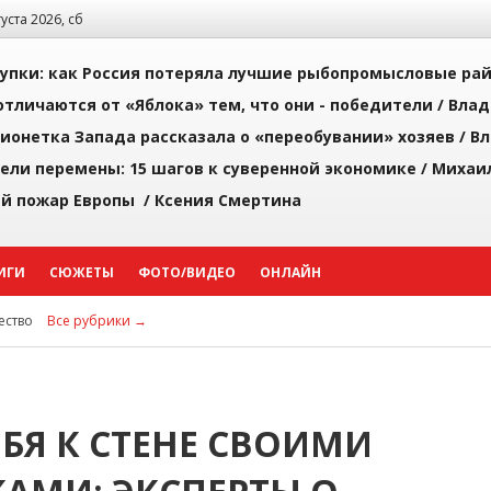
густа 2026, сб
упки: как Россия потеряла лучшие рыбопромысловые ра
тличаются от «Яблока» тем, что они - победители /
Влад
ионетка Запада рассказала о «переобувании» хозяев /
Вл
рели перемены: 15 шагов к суверенной экономике /
Михаи
й пожар Европы /
Ксения Смертина
ИГИ
СЮЖЕТЫ
ФОТО/ВИДЕО
ОНЛАЙН
ство
Все рубрики →
БЯ К СТЕНЕ СВОИМИ