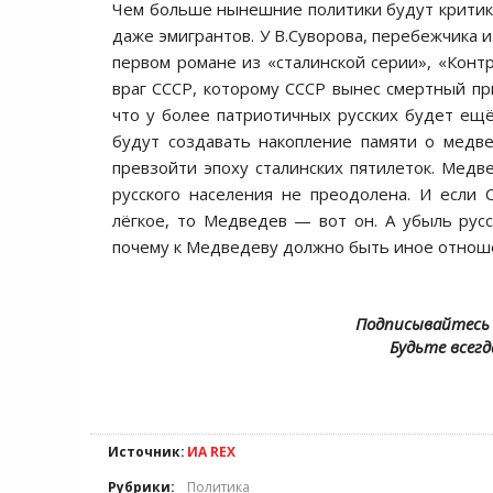
Чем больше нынешние политики будут критико
даже эмигрантов. У В.Суворова, перебежчика 
первом романе из «сталинской серии», «Конт
враг СССР, которому СССР вынес смертный пр
что у более патриотичных русских будет ещё
будут создавать накопление памяти о медве
превзойти эпоху сталинских пятилеток. Медв
русского населения не преодолена. И если
лёгкое, то Медведев — вот он. А убыль рус
почему к Медведеву должно быть иное отноше
Подписывайтесь 
Будьте всегд
Источник:
ИА REX
Рубрики:
Политика