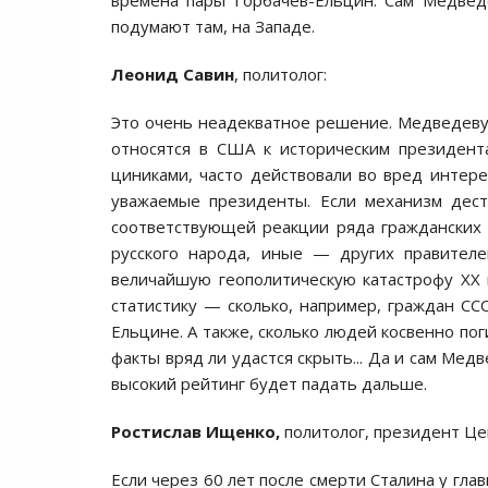
времена пары Горбачёв-Ельцин. Сам Медвед
подумают там, на Западе.
Леонид Савин
, политолог:
Это очень неадекватное решение. Медведеву
относятся в США к историческим президент
циниками, часто действовали во вред интере
уважаемые президенты. Если механизм дест
соответствующей реакции ряда гражданских с
русского народа, иные — других правителе
величайшую геополитическую катастрофу ХХ 
статистику — сколько, например, граждан СС
Ельцине. А также, сколько людей косвенно по
факты вряд ли удастся скрыть... Да и сам Медв
высокий рейтинг будет падать дальше.
Ростислав Ищенко,
политолог, президент Це
Если через 60 лет после смерти Сталина у гла