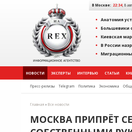
В Москве:
22:34
, 8 ав
Анатомия уст
Большевики о
Киевская мар
В России наз
Миграционны
НОВОСТИ
ЭКСПЕРТЫ
ИНТЕРВЬЮ
СТАТЬИ
КН
Пресс-релизы
Telegram
Политика
Экономика
Обще
Главная
»
Все новости
МОСКВА ПРИПРЁТ СЕ