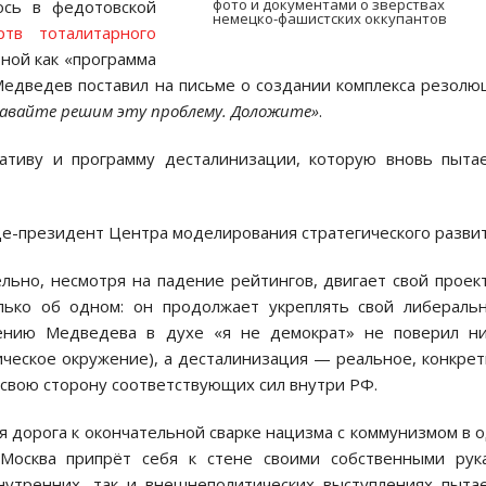
фото и документами о зверствах
ось в федотовской
немецко-фашистских оккупантов
тв тоталитарного
тной как «программа
Медведев поставил на письме о создании комплекса резол
авайте решим эту проблему. Доложите»
.
тиву и программу десталинизации, которую вновь пытае
ице-президент Центра моделирования стратегического развит
льно, несмотря на падение рейтингов, двигает свой проек
лько об одном: он продолжает укреплять свой либераль
ению Медведева в духе «я не демократ» не поверил ни
тическое окружение), а десталинизация — реальное, конкре
 свою сторону соответствующих сил внутри РФ.
 дорога к окончательной сварке нацизма с коммунизмом в 
Москва припрёт себя к стене своими собственными рук
внутренних, так и внешнеполитических выступлениях пыта