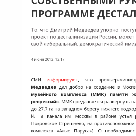
СОБСТВЕННЫМИ РУК
ПРОГРАММЕ ДЕСТА
То, что Дмитрий Медведев упорно, поступ
проект по десталинизации России, может
свой либеральный, демократический ими
4 июня 2012 12:17
СМИ
информируют
, что премьер-мин
Медведев
дал добро на создание в Моск
музейного комплекса (ММК) памяти ж
репрессий»
. ММК предлагается развернуть н
до 27,7 га на западном берегу нижнего подхо
№ 8 Канала им. Москвы в районе устья р
Покровское-Стрешнево, на противоположной
комплекса «Алые Паруса»). О необходимос