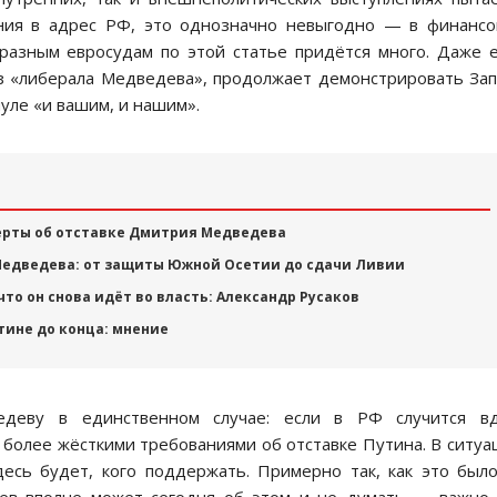
ния в адрес РФ, это однозначно невыгодно — в финанс
бразным евросудам по этой статье придётся много. Даже 
ез «либерала Медведева», продолжает демонстрировать За
уле «и вашим, и нашим».
ерты об отставке Дмитрия Медведева
едведева: от защиты Южной Осетии до сдачи Ливии
что он снова идёт во власть: Александр Русаков
тине до конца: мнение
едеву в единственном случае: если в РФ случится вд
 более жёсткими требованиями об отставке Путина. В ситу
есь будет, кого поддержать. Примерно так, как это был