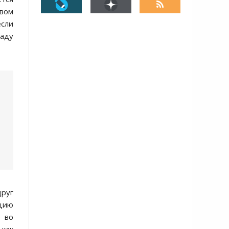
овом
если
паду
руг
ацию
о во