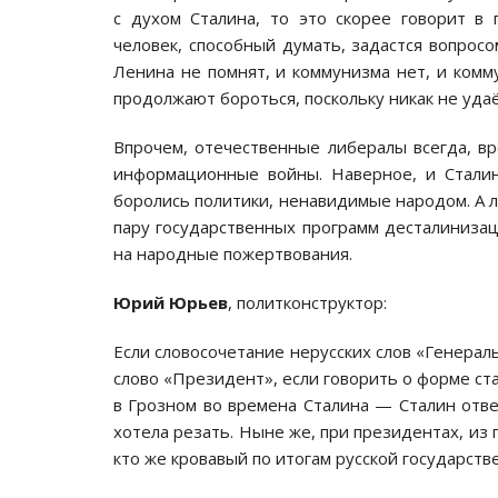
с духом Сталина, то это скорее говорит в
человек, способный думать, задастся вопросо
Ленина не помнят, и коммунизма нет, и комму
продолжают бороться, поскольку никак не уда
Впрочем, отечественные либералы всегда, 
информационные войны. Наверное, и Сталин
боролись политики, ненавидимые народом. А ли
пару государственных программ десталинизац
на народные пожертвования.
Юрий Юрьев
, политконструктор:
Если словосочетание нерусских слов «Генерал
слово «Президент», если говорить о форме стал
в Грозном во времена Сталина — Сталин отве
хотела резать. Ныне же, при президентах, из 
кто же кровавый по итогам русской государств