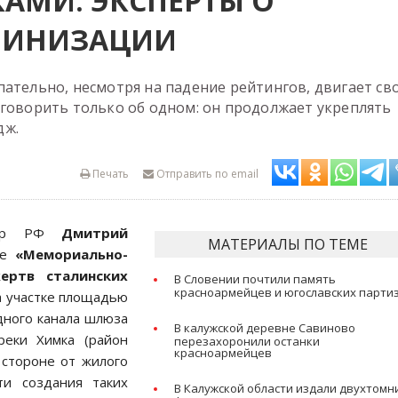
АМИ: ЭКСПЕРТЫ О
ЛИНИЗАЦИИ
ательно, несмотря на падение рейтингов, двигает св
 говорить только об одном: он продолжает укреплять
дж.
Печать
Отправить по email
истр РФ
Дмитрий
МАТЕРИАЛЫ ПО ТЕМЕ
ве
«Мемориально-
ертв сталинских
В Словении почтили память
красноармейцев и югославских парти
а участке площадью
дного канала шлюза
В калужской деревне Савиново
еки Химка (район
перезахоронили останки
красноармейцев
 стороне от жилого
ти создания таких
В Калужской области издали двухтомни