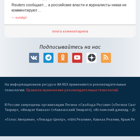
Reuters сообщает.... а российские власти и журналисты никак не
комментируют…
—
ovintpl
лента комментариев
Подписывайтесь на нас
На информационном ресурсе ИА REX применяются рекомендательные
технологии.
Правила применения рекомендательных технологий
.
В России запрещены организации Легион «Свобода России» («Легион Свобода
Тахрир», «Имарат Кавказ» («Кавказский Эмират»), «Исламский джихад – Дж
«Голос Америки», «Левада-Центр», «Idel.Реалии», Кавказ.Реалии, Крым.Реал