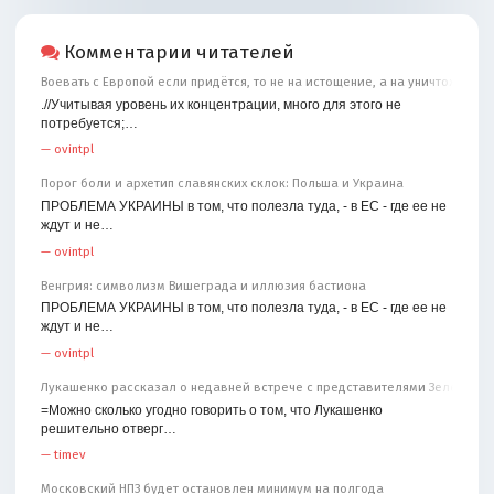
Комментарии читателей
Воевать с Европой если придётся, то не на истощение, а на уничтожение
.//Учитывая уровень их концентрации, много для этого не
потребуется;…
—
ovintpl
Порог боли и архетип славянских склок: Польша и Украина
ПРОБЛЕМА УКРАИНЫ в том, что полезла туда, - в ЕС - где ее не
ждут и не…
—
ovintpl
Венгрия: символизм Вишеграда и иллюзия бастиона
ПРОБЛЕМА УКРАИНЫ в том, что полезла туда, - в ЕС - где ее не
ждут и не…
—
ovintpl
Лукашенко рассказал о недавней встрече с представителями Зеленског
=Можно сколько угодно говорить о том, что Лукашенко
решительно отверг…
—
timev
Московский НПЗ будет остановлен минимум на полгода