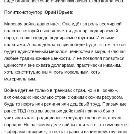
виде ближневосточного и/или южноазиатского коллапсов.
Политконструктор
Юрий Юрьев
:
Мировая война давно идёт. Она идёт за роль всемирной
валюты, которой ныне является доллар, подпираемый
евро, в свою очередь подпираемое фунтом. И иными
валютами. А роль доллара при победе будет в том, что он
будет единственным мерилом ценностей в мире. Включая
любые традиционные ценности. И не позволяя появиться
ценностям вне охвата долларами, практически никаким,
хоть конституционным, хоть моральным, хоть
материальным.
Война идёт не только в границах стран, но и в «зонах»,
включающих несколько стран с одним схожим ресурсом,
будь то нефть или религия или дешёвый труд. Привычные
ранее ТВД (театры военных действий) принято было
учитывать как традиционные государственности, ареалы
народов. Но на самом деле войны шли за то, что именуется
«сферами влияния», то есть страны и взаимодействующие