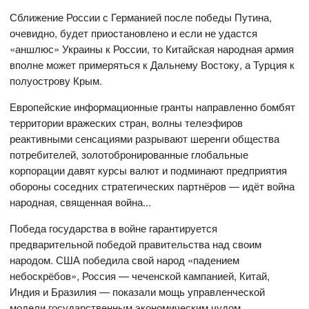
Сближение России с Германией после победы Путина,
очевидно, будет приостановлено и если не удастся
«аншлюс» Украины к России, то Китайская народная армия
вполне может примеряться к Дальнему Востоку, а Турция к
полуострову Крым.
Европейские информационные гранты направленно бомбят
территории вражеских стран, волны телеэфиров
реактивными сенсациями разрывают шеренги общества
потребителей, золотобронированные глобальные
корпорации давят курсы валют и подминают предприятия
обороны соседних стратегических партнёров — идёт война
народная, священная война...
Победа государства в войне гарантируется
предварительной победой правительства над своим
народом. США победила свой народ «падением
небоскрёбов», Россия — чеченской кампанией, Китай,
Индия и Бразилия — показали мощь управленческой
модели государственным экономическим чудом.