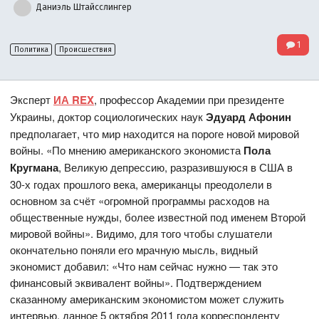
Даниэль Штайсслингер
1
Политика
Происшествия
Эксперт
ИА REX
, профессор Академии при президенте
Украины, доктор социологических наук
Эдуард Афонин
предполагает, что мир находится на пороге новой мировой
войны. «По мнению американского экономиста
Пола
Кругмана
, Великую депрессию, разразившуюся в США в
30-х годах прошлого века, американцы преодолели в
основном за счёт «огромной программы расходов на
общественные нужды, более известной под именем Второй
мировой войны». Видимо, для того чтобы слушатели
окончательно поняли его мрачную мысль, видный
экономист добавил: «Что нам сейчас нужно — так это
финансовый эквивалент войны». Подтверждением
сказанному американским экономистом может служить
интервью, данное 5 октября 2011 года корреспонденту