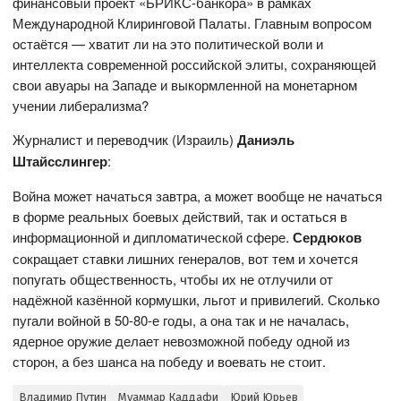
финансовый проект «БРИКС-банкора» в рамках
Международной Клиринговой Палаты. Главным вопросом
остаётся — хватит ли на это политической воли и
интеллекта современной российской элиты, сохраняющей
свои авуары на Западе и выкормленной на монетарном
учении либерализма?
Журналист и переводчик (Израиль)
Даниэль
Штайсслингер
:
Война может начаться завтра, а может вообще не начаться
в форме реальных боевых действий, так и остаться в
информационной и дипломатической сфере.
Сердюков
сокращает ставки лишних генералов, вот тем и хочется
попугать общественность, чтобы их не отлучили от
надёжной казённой кормушки, льгот и привилегий. Сколько
пугали войной в 50-80-е годы, а она так и не началась,
ядерное оружие делает невозможной победу одной из
сторон, а без шанса на победу и воевать не стоит.
Владимир Путин
Муаммар Каддафи
Юрий Юрьев