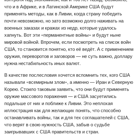
что и в Африке, и в Латинской Америке США будут
применять методы, как в Ливии, когда страну победить
почти невозможно, но зато возможно долго наживать на
военных заказах и кражах из недр, которые удалось
хапнуть. Вот эти «перманентные войны» и будут ныне
мировой войной. Впрочем, если посмотреть на список войн
США, то становится понятно, кто её ведёт. А с применением
оружия, переворотов и заговоров — не суть важно, доллару
нужна нестабильность иных валют.
В качестве послесловия хочется вспомнить тех, кого США
называли «всемирным злом», а именно — Иран и Северную
Корею. Стоило таковым заявить, что они будут применять
оружие массового поражения — и США засуетились
подальше от них и поближе к Ливии. Это неплохая
иллюстрация как для желающих понять, что способно
останавливать войны, так и для тех соглашателей с США,
что верят в свою нужность США, забыв о судьбе
заигрывавших с США правительств и стран.