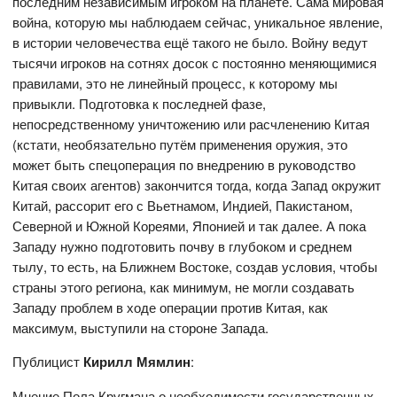
последним независимым игроком на планете. Сама мировая
война, которую мы наблюдаем сейчас, уникальное явление,
в истории человечества ещё такого не было. Войну ведут
тысячи игроков на сотнях досок с постоянно меняющимися
правилами, это не линейный процесс, к которому мы
привыкли. Подготовка к последней фазе,
непосредственному уничтожению или расчленению Китая
(кстати, необязательно путём применения оружия, это
может быть спецоперация по внедрению в руководство
Китая своих агентов) закончится тогда, когда Запад окружит
Китай, рассорит его с Вьетнамом, Индией, Пакистаном,
Северной и Южной Кореями, Японией и так далее. А пока
Западу нужно подготовить почву в глубоком и среднем
тылу, то есть, на Ближнем Востоке, создав условия, чтобы
страны этого региона, как минимум, не могли создавать
Западу проблем в ходе операции против Китая, как
максимум, выступили на стороне Запада.
Публицист
Кирилл Мямлин
:
Мнение Пола Кругмана о необходимости государственных