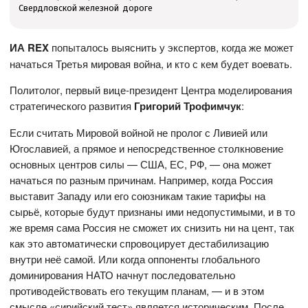
Свердловской железной дороге
ИА REX
попыталось выяснить у экспертов, когда же может
начаться Третья мировая война, и кто с кем будет воевать.
Политолог, первый вице-президент Центра моделирования
стратегического развития
Григорий Трофимчук
:
Если считать Мировой войной не пролог с Ливией или
Югославией, а прямое и непосредственное столкновение
основных центров силы — США, ЕС, РФ, — она может
начаться по разным причинам. Например, когда Россия
выставит Западу или его союзникам такие тарифы на
сырьё, которые будут признаны ими недопустимыми, и в то
же время сама Россия не сможет их снизить ни на цент, так
как это автоматически спровоцирует дестабилизацию
внутри неё самой. Или когда оппоненты глобального
доминирования НАТО начнут последовательно
противодействовать его текущим планам, — и в этом
смысле «сирийский тест» является историческим. После