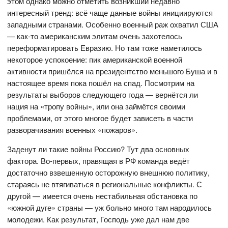
этом однако можно отметить возникший недавно
интересный тренд: всё чаще данные войны инициируются
западными странами. Особенно военный раж охватил США
— как-то американским элитам очень захотелось
переформатировать Евразию. Но там тоже наметилось
некоторое успокоение: пик американской военной
активности пришёлся на президентство меньшого Буша и в
настоящее время пока пошёл на спад. Посмотрим на
результаты выборов следующего года — вернётся ли
нация на «тропу войны», или она займётся своими
проблемами, от этого многое будет зависеть в части
разворачивания военных «пожаров».
Заденут ли такие войны Россию? Тут два основных
фактора. Во-первых, правящая в РФ команда ведёт
достаточно взвешенную осторожную внешнюю политику,
стараясь не втягиваться в региональные конфликты. С
другой — имеется очень нестабильная обстановка по
«южной дуге» страны — уж больно много там народилось
молодежи. Как результат, Господь уже дал нам две