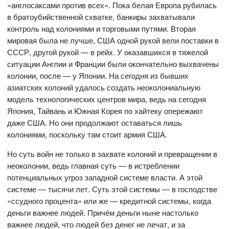
«англосаксами против всех». Пока белая Европа рубилась
в братоубийственной схватке, банкиры захватывали
контроль над колониями и торговыми путями. Вторая
мировая была не лучше, США одной рукой вели поставки в
СССР, другой рукой — в рейх. У оказавшихся в тяжелой
ситуации Англии и Франции были окончательно выхвачены
колонии, после — у Японии. На сегодня из бывших
азиатских колоний удалось создать неоколониальную
модель технологических центров мира, ведь на сегодня
Япония, Тайвань и Южная Корея по хайтеку опережают
даже США. Но они продолжают оставаться лишь
колониями, поскольку там стоит армия США.
Но суть войн не только в захвате колоний и превращении в
неоколонии, ведь главная суть — в истреблении
потенциальных угроз западной системе власти. А этой
системе — тысячи лет. Суть этой системы — в господстве
«ссудного процента» или же — кредитной системы, когда
деньги важнее людей. Причём деньги ныне настолько
важнее людей, что людей без денег не лечат, и за