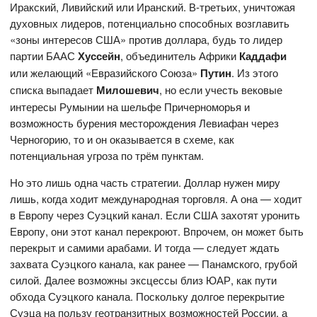
Иракский, Ливийский или Иранский. В-третьих, уничтожая
духовных лидеров, потенциально способных возглавить
«зоны интересов США» против доллара, будь то лидер
партии БААС
Хуссейн
, объединитель Африки
Каддафи
или желающий «Евразийского Союза»
Путин
. Из этого
списка выпадает
Милошевич
, но если учесть вековые
интересы Румынии на шельфе Причерноморья и
возможность бурения месторождения Левиафан через
Черногорию, то и он оказывается в схеме, как
потенциальная угроза по трём пунктам.
Но это лишь одна часть стратегии. Доллар нужен миру
лишь, когда ходит международная торговля. А она — ходит
в Европу через Суэцкий канал. Если США захотят уронить
Европу, они этот канал перекроют. Впрочем, он может быть
перекрыт и самими арабами. И тогда — следует ждать
захвата Суэцкого канала, как ранее — Панамского, грубой
силой. Далее возможны эксцессы близ ЮАР, как пути
обхода Суэцкого канала. Поскольку долгое перекрытие
Суэца на пользу геотранзитных возможностей России, а