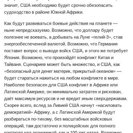
значит, США необходимо будет срочно обезопасить
судоходство в районе Южной Африки.
Как будут развиваться боевые действия на планете —
ныне непредсказуемо. Возможно, что доллару будет
полезнее не воевать, а добывать на Луне «гелий-3», став
энергообеспеченной валютой. Возможно, что Германия
поставит вопрос о выводе войск США, и этого же потребует
Япония. Возможно, что произойдёт конфликт Китая и
Тайваня. Сценариев может быть множество, и США, как
«безопасный для денег материк, прикрытый океаном» —
будет стараться нажиться на любом конфликте в мире.
Наиболее безопасен для США конфликт в Африке или
Латинской Америке, он минимально затратен и рискован,
даёт максимум ресурсов и не вредит иным сверхдержавам.
Скорее всего, вслед за Ливией США начнут «насиловать
демократией» Африку, а с Латинской Америкой будут
разбираться по-тихому, без масштабных войсковых
операций, там достаточно и полицейских для полного
контроля над экономикой, как и 100 лет назад. Возможно,