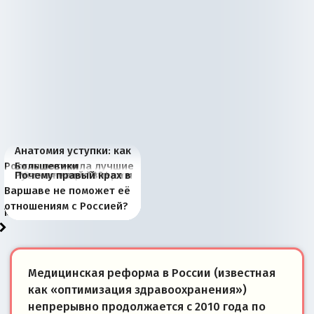
Анатомия уступки: как
Россия потеряла лучшие
Большевики
Киевская марионетка
В России назрели
Миграционный пожар
Россия начинает
Россия зимой 1904
Русская нация вчера и
Почему правый крах в
рыбопромысловые
отличаются от «Яблока»
Запада рассказала о
перемены: 15 шагов к
Европы
сбрасывать балласт
года: первые уступки во
сегодня
Варшаве не поможет её
районы Баренцева
тем, что они -
«переобувании» хозяев
суверенной экономике
Анкориджа
внутренней политике
отношениям с Россией?
моря
победители
Медицинская реформа в России (известная
как «оптимизация здравоохранения»)
непрерывно продолжается с 2010 года по