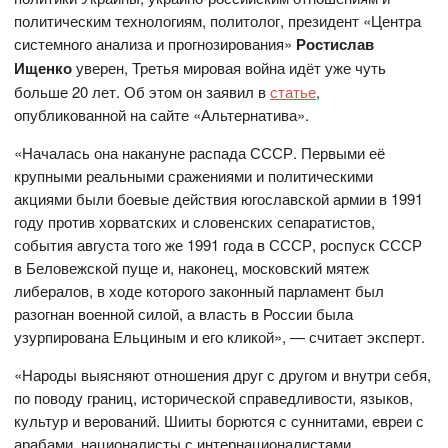
политическим технологиям, политолог, президент «Центра
системного анализа и прогнозирования»
Ростислав
Ищенко
уверен, Третья мировая война идёт уже чуть
больше 20 лет. Об этом он заявил в
статье
,
опубликованной на сайте «Альтернатива».
«Началась она накануне распада СССР. Первыми её
крупными реальными сражениями и политическими
акциями были боевые действия югославской армии в 1991
году против хорватских и словенских сепаратистов,
события августа того же 1991 года в СССР, роспуск СССР
в Беловежской пуще и, наконец, московский мятеж
либералов, в ходе которого законный парламент был
разогнан военной силой, а власть в России была
узурпирована Ельциным и его кликой», — считает эксперт.
«Народы выясняют отношения друг с другом и внутри себя,
по поводу границ, исторической справедливости, языков,
культур и верований. Шииты борются с суннитами, евреи с
арабами, националисты с интернационалистами,