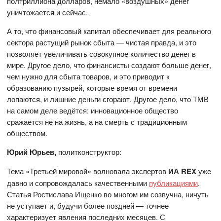
полтриллиона долларов, немало «воздушных» денег
уничтожается и сейчас.
А то, что финансовый капитал обеспечивает для реального
сектора растущий рынок сбыта — чистая правда, и это
позволяет увеличивать совокупное количество денег в
мире. Другое дело, что финансисты создают больше денег,
чем нужно для сбыта товаров, и это приводит к
образованию пузырей, которые время от времени
лопаются, и лишние деньги сгорают. Другое дело, что ТМВ
на самом деле ведётся: инновационное общество
сражается не на жизнь, а на смерть с традиционным
обществом.
Юрий Юрьев,
политконструктор:
Тема «Третьей мировой» волновала экспертов
ИА REX
уже
давно и сопровождалась качественными
публикациями
.
Статья Ростислава Ищенко во многом им созвучна, ничуть
не уступает и, будучи более поздней — точнее
характеризует явления последних месяцев. С