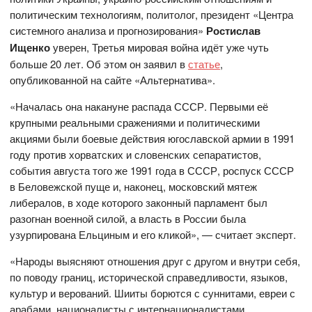
политическим технологиям, политолог, президент «Центра
системного анализа и прогнозирования»
Ростислав
Ищенко
уверен, Третья мировая война идёт уже чуть
больше 20 лет. Об этом он заявил в
статье
,
опубликованной на сайте «Альтернатива».
«Началась она накануне распада СССР. Первыми её
крупными реальными сражениями и политическими
акциями были боевые действия югославской армии в 1991
году против хорватских и словенских сепаратистов,
события августа того же 1991 года в СССР, роспуск СССР
в Беловежской пуще и, наконец, московский мятеж
либералов, в ходе которого законный парламент был
разогнан военной силой, а власть в России была
узурпирована Ельциным и его кликой», — считает эксперт.
«Народы выясняют отношения друг с другом и внутри себя,
по поводу границ, исторической справедливости, языков,
культур и верований. Шииты борются с суннитами, евреи с
арабами, националисты с интернационалистами,