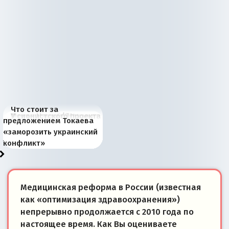
Что стоит за
В России назрели
Миграционный пожар
Россия начинает
Россия зимой 1904
Русская нация вчера и
Почему правый крах в
Место Науру / Науэро в
У сионистского проекта
предложением Токаева
перемены: 15 шагов к
Европы
сбрасывать балласт
года: первые уступки во
сегодня
Варшаве не поможет её
современной истории
появилось украинское
«заморозить украинский
суверенной экономике
Анкориджа
внутренней политике
отношениям с Россией?
Южной Осетии
измерение
конфликт»
Медицинская реформа в России (известная
как «оптимизация здравоохранения»)
непрерывно продолжается с 2010 года по
настоящее время. Как Вы оцениваете