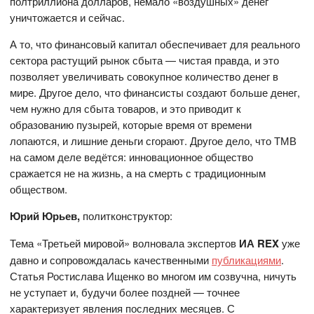
полтриллиона долларов, немало «воздушных» денег
уничтожается и сейчас.
А то, что финансовый капитал обеспечивает для реального
сектора растущий рынок сбыта — чистая правда, и это
позволяет увеличивать совокупное количество денег в
мире. Другое дело, что финансисты создают больше денег,
чем нужно для сбыта товаров, и это приводит к
образованию пузырей, которые время от времени
лопаются, и лишние деньги сгорают. Другое дело, что ТМВ
на самом деле ведётся: инновационное общество
сражается не на жизнь, а на смерть с традиционным
обществом.
Юрий Юрьев,
политконструктор:
Тема «Третьей мировой» волновала экспертов
ИА REX
уже
давно и сопровождалась качественными
публикациями
.
Статья Ростислава Ищенко во многом им созвучна, ничуть
не уступает и, будучи более поздней — точнее
характеризует явления последних месяцев. С