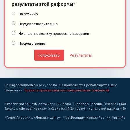
результаты этой реформы?
На отлично
Неудовлетворительно
Не знаю, поскольку процесс не завершён
Посредственно
Результаты
На информационном ресурсе ИА REX применяются рекомендательные
технологии.
Правила применения рекомендательных технологий
.
В России запрещены организации Легион «Свобода России» («Легион Свобода
Тахрир», «Имарат Кавказ» («Кавказский Эмират»), «Исламский джихад – Дж
«Голос Америки», «Левада-Центр», «Idel.Реалии», Кавказ.Реалии, Крым.Реал