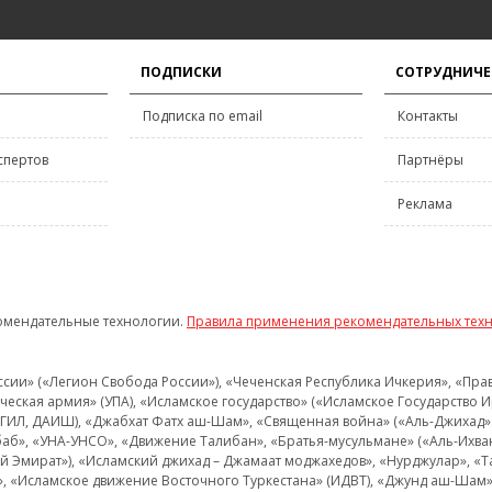
ПОДПИСКИ
СОТРУДНИЧЕ
Подписка по email
Контакты
спертов
Партнёры
Реклама
омендательные технологии.
Правила применения рекомендательных тех
и» («Легион Свобода России»), «Чеченская Республика Ичкерия», «Правый
еская армия» (УПА), «Исламское государство» («Исламское Государство И
 ИГИЛ, ДАИШ), «Джабхат Фатх аш-Шам», «Священная война» («Аль-Джихад» 
аб», «УНА-УНСО», «Движение Талибан», «Братья-мусульмане» («Аль-Ихва
кий Эмират»), «Исламский джихад – Джамаат моджахедов», «Нурджулар», «
», «Исламское движение Восточного Туркестана» (ИДВТ), «Джунд аш-Шам»,