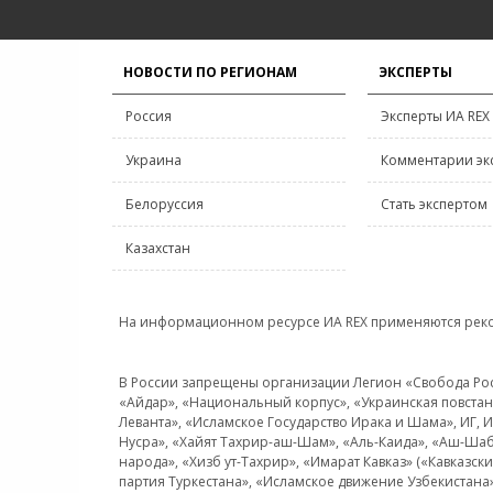
НОВОСТИ ПО РЕГИОНАМ
ЭКСПЕРТЫ
Россия
Эксперты ИА REX
Украина
Комментарии эк
Белоруссия
Стать экспертом
Казахстан
На информационном ресурсе ИА REX применяются рек
В России запрещены организации Легион «Свобода Росси
«Айдар», «Национальный корпус», «Украинская повстанч
Леванта», «Исламское Государство Ирака и Шама», ИГ,
Нусра», «Хайят Тахрир-аш-Шам», «Аль-Каида», «Аш-Шаб
народа», «Хизб ут-Тахрир», «Имарат Кавказ» («Кавказс
партия Туркестана», «Исламское движение Узбекистана