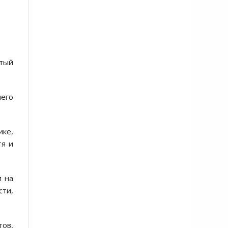
тый
него
ике,
тя и
и на
сти,
тов,