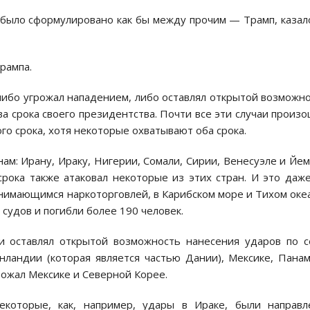
 было сформулировано как бы между прочим — Трамп, казал
рампа.
либо угрожал нападением, либо оставлял открытой возможн
ва срока своего президентства. Почти все эти случаи произ
го срока, хотя некоторые охватывают оба срока.
нам: Ирану, Ираку, Нигерии, Сомали, Сирии, Венесуэле и Йе
срока также атаковал некоторые из этих стран. И это даж
нимающимся наркоторговлей, в Карибском море и Тихом оке
судов и погибли более 190 человек.
ли оставлял открытой возможность нанесения ударов по 
енландии (которая является частью Дании), Мексике, Пана
рожал Мексике и Северной Корее.
которые, как, например, удары в Ираке, были направл