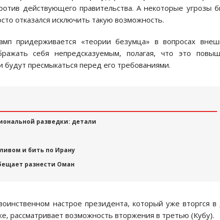
против действующего правительства. А некоторые угрозы 
то отказался исключить такую ​​возможность.
амп придерживается «теории безумца» в вопросах внеш
бражать себя непредсказуемым, полагая, что это повыш
и будут пресмыкаться перед его требованиями.
циональной разведки: детали
ливом и бить по Ирану
бещает разнести Оман
воинственном настрое президента, который уже вторгся в
оже, рассматривает возможность вторжения в третью (Кубу).