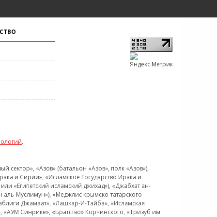
СТВО
нологий
.
 сектор», «Азов» (батальон «Азов», полк «Азов»),
рака и Сирии», «Исламское Государство Ирака и
или «Египетский исламский джихад»), «Джабхат ан-
н аль-Муслимун»), «Меджлис крымско-татарского
Таблиги Джамаат», «Лашкар-И-Тайба», «Исламская
 «АУМ Синрике», «Братство» Корчинского, «Тризуб им.