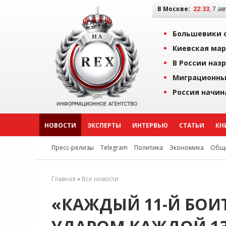
В Москве:
22:33
, 7 ав
Большевики о
Киевская мар
В России наз
Миграционны
Россия начин
НОВОСТИ
ЭКСПЕРТЫ
ИНТЕРВЬЮ
СТАТЬИ
КН
Пресс-релизы
Telegram
Политика
Экономика
Обще
Главная
»
Все новости
«КАЖДЫЙ 11-Й БОИТ