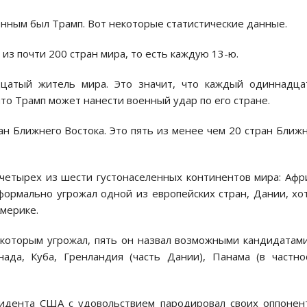
енным был Трамп. Вот некоторые статистические данные.
из почти 200 стран мира, то есть каждую 13-ю.
цатый житель мира. Это значит, что каждый одиннадца
 что Трамп может нанести военный удар по его стране.
ан Ближнего Востока. Это пять из менее чем 20 стран Ближ
четырех из шести густонаселенных континентов мира: Афр
ормально угрожал одной из европейских стран, Дании, хо
Америке.
 которым угрожал, пять он назвал возможными кандидатам
да, Куба, Гренландия (часть Дании), Панама (в частно
зидента США с удовольствием пародировал своих оппонен