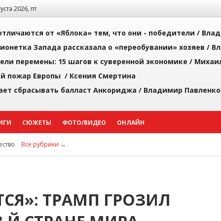
густа 2026, пт
тличаются от «Яблока» тем, что они - победители /
Влад
ионетка Запада рассказала о «переобувании» хозяев /
Вл
рели перемены: 15 шагов к суверенной экономике /
Михаи
й пожар Европы /
Ксения Смертина
ает сбрасывать балласт Анкориджа /
Владимир Павленко
ИГИ
СЮЖЕТЫ
ФОТО/ВИДЕО
ОНЛАЙН
ство
Все рубрики →
СЯ»: ТРАМП ГРОЗИЛ