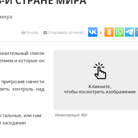
-Й СТРАНЕ МИРА
 мира
Печать
Отправить по email
1
разительный список
ением и которые он
, пригрозив нанести
овить контроль над
остальные, или нам
Иллюстрация: REX
а заседании