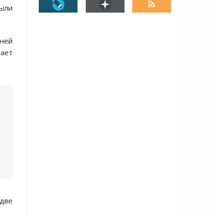
были
ней
ает
 две