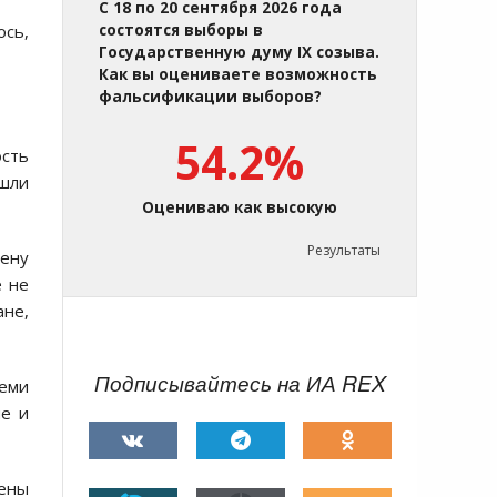
С 18 по 20 сентября 2026 года
ось,
состоятся выборы в
Государственную думу IX созыва.
Как вы оцениваете возможность
фальсификации выборов?
54.2%
ость
ошли
Оцениваю как высокую
Результаты
мену
е не
ане,
Подписывайтесь на ИА REX
семи
ме и
ены