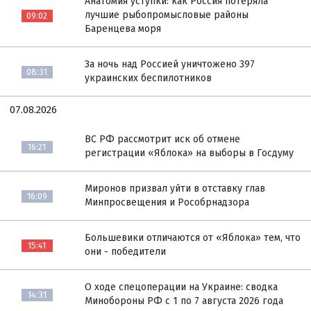
Анатомия уступки: как Россия потеряла
лучшие рыбопромысловые районы
09:02
Баренцева моря
За ночь над Россией уничтожено 397
08:31
украинских беспилотников
07.08.2026
ВС РФ рассмотрит иск об отмене
16:21
регистрации «Яблока» на выборы в Госдуму
Миронов призвал уйти в отставку глав
16:09
Минпросвещения и Рособрнадзора
Большевики отличаются от «Яблока» тем, что
15:41
они - победители
О ходе спецоперации на Украине: сводка
14:31
Минобороны РФ с 1 по 7 августа 2026 года