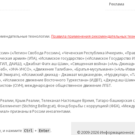
Реклама
омендательные технологии.
Правила применения рекомендательных тех
и» («Легион Свобода России»), «Чеченская Республика Ичкерия», «Правый
еская армия» (УПА), «Исламское государство» («Исламское Государство И
 ИГИЛ, ДАИШ), «Джабхат Фатх аш-Шам», «Священная война» («Аль-Джихад» 
аб», «УНА-УНСО», «Движение Талибан», «Братья-мусульмане» («Аль-Ихва
кий Эмират»), «Исламский джихад – Джамаат моджахедов», «Нурджулар», «
», «Исламское движение Восточного Туркестана» (ИДВТ), «Джунд аш-Шам»,
истов» (ОУН), международное общественное движение ЛГБТ.
з.Реалии, Крым.Реалии, Телеканал Настоящее Время, Татаро-башкирская сл
Беллингкет (Stichting Bellingcat), Фонд борьбы с коррупцией (ФБК), «Ме
иал» признаны в России иноагентами.
, и нажмите
+
.
Ctrl
Enter
© 2009-2026 Информационное а