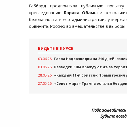
Габбард предприняла публичную попытку
преследованию
Барака Обамы
и нескольких
безопасности в его администрации, утвержд
обвинить Россию во вмешательстве в выборы 2
БУДЬТЕ В КУРСЕ
03.06.26
Глава Нацразведки на 210 дней: заче
03.06.26
Разведки США враждуют из-за терри
28.05.26
«Каждый 11-й боится»: Трамп грозил 
27.05.26
«Совет мира» Трампа остался без де
Подписывайтесь 
Будьте всегд