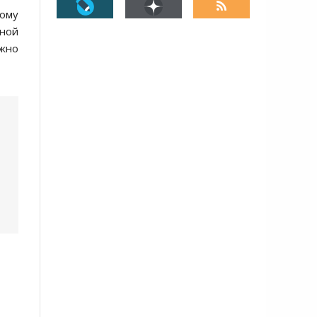
ому
ьной
ожно