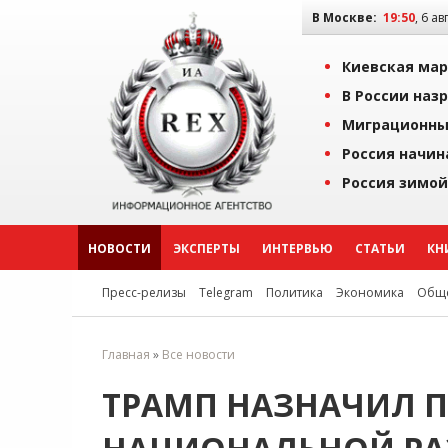
В Москве:
19:50
, 6 ав
Киевская мар
В России наз
Миграционны
Россия начин
Россия зимой
НОВОСТИ
ЭКСПЕРТЫ
ИНТЕРВЬЮ
СТАТЬИ
КН
Пресс-релизы
Telegram
Политика
Экономика
Обще
Главная
»
Все новости
ТРАМП НАЗНАЧИЛ П