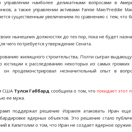
в управлении наиболее деликатными вопросами в Амери
нков, а также управлении активами Fannie Mae/Freddie Ma
яется существенным увеличением по сравнению с тем, что 
 своих нынешних должностях до тех пор, пока не будет назн
ля чего потребуется утверждение Сената.
ированию жилищного строительства, Полти сыграл выдающ
во юстиции к расследованию некоторых из самых громких
о он продемонстрировал незначительный опыт в вопро
ки США
Тулси Габбард
сообщила о том, что
покидает этот п
ью ее мужа.
 Трамп поддержал решение Израиля атаковать Иран еще
мбардировке ядерных объектов. Это решение стало публи
й в Капитолии о том, что Иран не создает ядерное оружие.