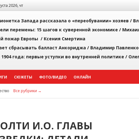
густа 2026, чт
ионетка Запада рассказала о «переобувании» хозяев /
Вл
рели перемены: 15 шагов к суверенной экономике /
Михаи
й пожар Европы /
Ксения Смертина
ает сбрасывать балласт Анкориджа /
Владимир Павленко
 1904 года: первые уступки во внутренней политике /
Оле
ИГИ
СЮЖЕТЫ
ФОТО/ВИДЕО
ОНЛАЙН
ство
Все рубрики →
ОЛТИ И.О. ГЛАВЫ