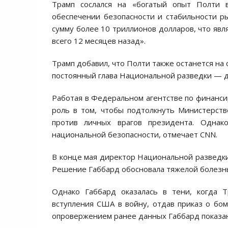
Трамп сослался на «богатый опыт Полти 
обеспечении безопасности и стабильности ры
сумму более 10 триллионов долларов, что явл
всего 12 месяцев назад».
Трамп добавил, что Полти также останется на
постоянный глава Национальной разведки — д
Работая в Федеральном агентстве по финанс
роль в том, чтобы подтолкнуть Министерст
против личных врагов президента. Однак
национальной безопасности, отмечает CNN.
В конце мая директор Национальной развед
Решение Габбард обосновала тяжелой болезн
Однако Габбард оказалась в тени, когда
вступления США в войну, отдав приказ о бо
опровержением ранее данных Габбард показани