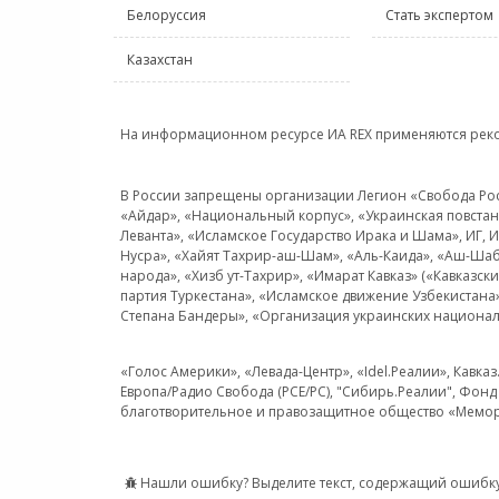
Белоруссия
Стать экспертом
Казахстан
На информационном ресурсе ИА REX применяются рек
В России запрещены организации Легион «Свобода Росси
«Айдар», «Национальный корпус», «Украинская повстанч
Леванта», «Исламское Государство Ирака и Шама», ИГ,
Нусра», «Хайят Тахрир-аш-Шам», «Аль-Каида», «Аш-Шаб
народа», «Хизб ут-Тахрир», «Имарат Кавказ» («Кавказс
партия Туркестана», «Исламское движение Узбекистана
Степана Бандеры», «Организация украинских национал
«Голос Америки», «Левада-Центр», «Idel.Реалии», Кавка
Европа/Радио Свобода (PCE/PC), "Сибирь.Реалии", Фонд 
благотворительное и правозащитное общество «Мемор
Нашли ошибку? Выделите текст, содержащий ошибку