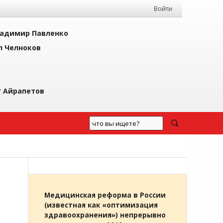
Войти
адимир Павленко
л Челноков
г Айрапетов
Медицинская реформа в России
(известная как «оптимизация
здравоохранения») непрерывно