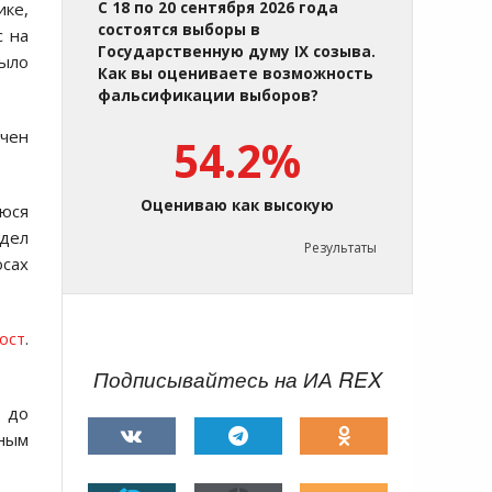
ке,
С 18 по 20 сентября 2026 года
состоятся выборы в
c на
Государственную думу IX созыва.
было
Как вы оцениваете возможность
фальсификации выборов?
ачен
54.2%
Оцениваю как высокую
уюся
 дел
Результаты
сах
ост
.
Подписывайтесь на ИА REX
 до
чным