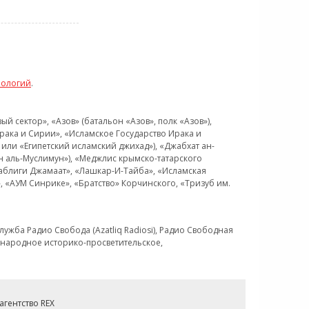
нологий
.
 сектор», «Азов» (батальон «Азов», полк «Азов»),
рака и Сирии», «Исламское Государство Ирака и
или «Египетский исламский джихад»), «Джабхат ан-
н аль-Муслимун»), «Меджлис крымско-татарского
Таблиги Джамаат», «Лашкар-И-Тайба», «Исламская
 «АУМ Синрике», «Братство» Корчинского, «Тризуб им.
ужба Радио Свобода (Azatliq Radiosi), Радио Свободная
ждународное историко-просветительское,
гентство REX