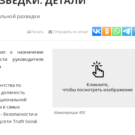
ЗВЕДКИ: ДЕТАЛИ
альной разведки
Печать
Отправить по email
ил о назначении
ти руководителя
.
нтства по
 должность
ациональной
м в самых
Иллюстрация: REX
- безопасности и
ети Truth Social.