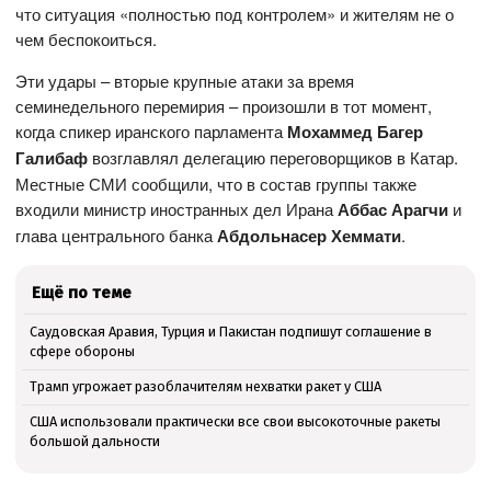
что ситуация «полностью под контролем» и жителям не о
чем беспокоиться.
Эти удары – вторые крупные атаки за время
семинедельного перемирия – произошли в тот момент,
когда спикер иранского парламента
Мохаммед Багер
Галибаф
возглавлял делегацию переговорщиков в Катар.
Местные СМИ сообщили, что в состав группы также
входили министр иностранных дел Ирана
Аббас Арагчи
и
глава центрального банка
Абдольнасер Хеммати
.
Ещё по теме
Саудовская Аравия, Турция и Пакистан подпишут соглашение в
сфере обороны
Трамп угрожает разоблачителям нехватки ракет у США
США использовали практически все свои высокоточные ракеты
большой дальности