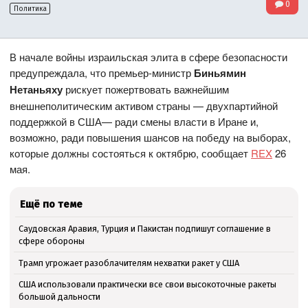
0
Политика
В начале войны израильская элита в сфере безопасности
предупреждала, что премьер-министр
Биньямин
Нетаньяху
рискует пожертвовать важнейшим
внешнеполитическим активом страны — двухпартийной
поддержкой в ​​США— ради смены власти в Иране и,
возможно, ради повышения шансов на победу на выборах,
которые должны состояться к октябрю, сообщает
REX
26
мая.
Ещё по теме
Саудовская Аравия, Турция и Пакистан подпишут соглашение в
сфере обороны
Трамп угрожает разоблачителям нехватки ракет у США
США использовали практически все свои высокоточные ракеты
большой дальности