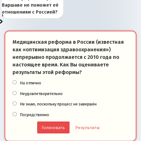
рыбопромысловые
отличаются от «Яблока»
Запада рассказала о
перемены: 15 шагов к
Европы
сбрасывать балласт
года: первые уступки во
сегодня
Варшаве не поможет её
районы Баренцева
тем, что они -
«переобувании» хозяев
суверенной экономике
Анкориджа
внутренней политике
отношениям с Россией?
моря
победители
Медицинская реформа в России (известная
как «оптимизация здравоохранения»)
непрерывно продолжается с 2010 года по
настоящее время. Как Вы оцениваете
результаты этой реформы?
На отлично
Неудовлетворительно
Не знаю, поскольку процесс не завершён
Посредственно
Результаты