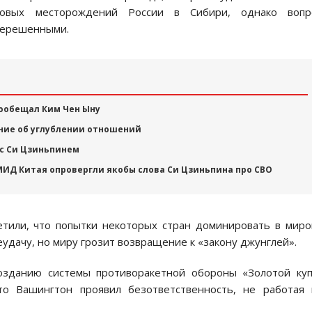
овых месторождений России в Сибири, однако вопр
 нерешенными.
пообещал Ким Чен Ыну
ние об углублении отношений
 с Си Цзиньпинем
 МИД Китая опровергли якобы слова Си Цзиньпина про СВО
етили, что попытки некоторых стран доминировать в мир
еудачу, но миру грозит возвращение к «закону джунглей».
озданию системы противоракетной обороны «Золотой ку
то Вашингтон проявил безответственность, не работая