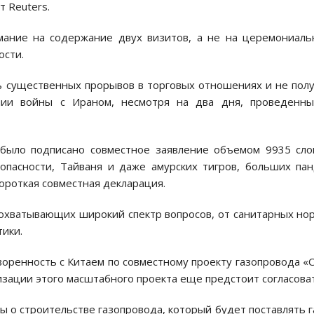
т Reuters.
мание на содержание двух визитов, а не на церемониал
ости.
ь существенных прорывов в торговых отношениях и не пол
ии войны с Ираном, несмотря на два дня, проведенны
было подписано совместное заявление объемом 9935 сло
опасности, Тайваня и даже амурских тигров, больших па
короткая совместная декларация.
охватывающих широкий спектр вопросов, от санитарных но
ики.
воренность с Китаем по совместному проекту газопровода «
изации этого масштабного проекта еще предстоит согласова
ы о строительстве газопровода, который будет поставлять г