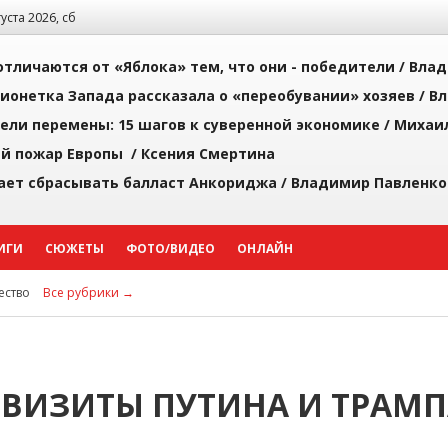
густа 2026, сб
тличаются от «Яблока» тем, что они - победители /
Влад
ионетка Запада рассказала о «переобувании» хозяев /
Вл
рели перемены: 15 шагов к суверенной экономике /
Михаи
й пожар Европы /
Ксения Смертина
ает сбрасывать балласт Анкориджа /
Владимир Павленко
ИГИ
СЮЖЕТЫ
ФОТО/ВИДЕО
ОНЛАЙН
ство
Все рубрики →
 ВИЗИТЫ ПУТИНА И ТРАМ