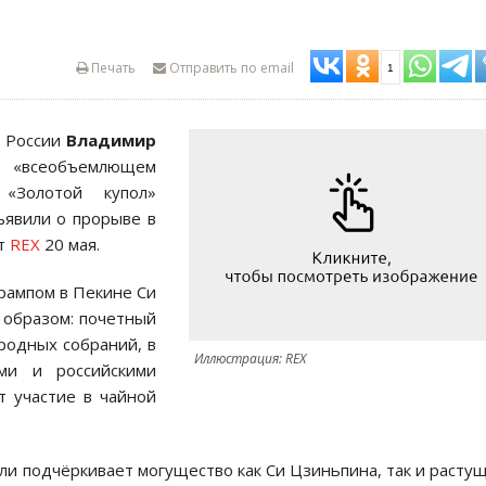
Печать
Отправить по email
1
т России
Владимир
м «всеобъемлющем
 «Золотой купол»
ъявили о прорыве в
ет
REX
20 мая.
Трампом в Пекине Си
 образом: почетный
родных собраний, в
Иллюстрация: REX
ми и российскими
т участие в чайной
и подчёркивает могущество как Си Цзиньпина, так и расту