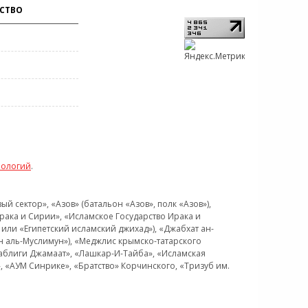
СТВО
нологий
.
 сектор», «Азов» (батальон «Азов», полк «Азов»),
рака и Сирии», «Исламское Государство Ирака и
или «Египетский исламский джихад»), «Джабхат ан-
н аль-Муслимун»), «Меджлис крымско-татарского
Таблиги Джамаат», «Лашкар-И-Тайба», «Исламская
 «АУМ Синрике», «Братство» Корчинского, «Тризуб им.