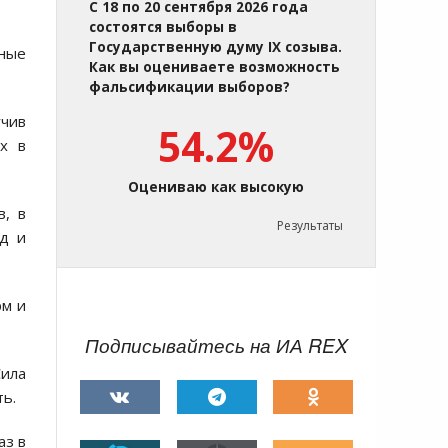
С 18 по 20 сентября 2026 года
состоятся выборы в
Государственную думу IX созыва.
ьные
Как вы оцениваете возможность
фальсификации выборов?
учив
54.2%
х в
Оцениваю как высокую
в, в
Результаты
нд и
рм и
Подписывайтесь на ИА REX
Сила
ть.
аз в