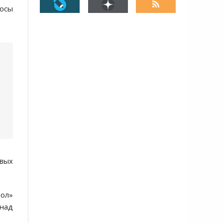
осы
овых
пол»
 над