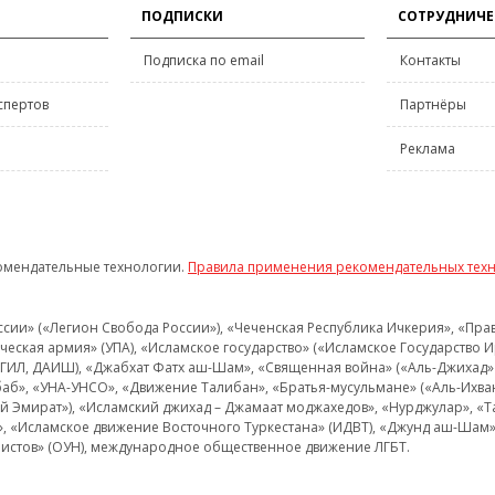
ПОДПИСКИ
СОТРУДНИЧЕ
Подписка по email
Контакты
спертов
Партнёры
Реклама
омендательные технологии.
Правила применения рекомендательных тех
и» («Легион Свобода России»), «Чеченская Республика Ичкерия», «Правый
еская армия» (УПА), «Исламское государство» («Исламское Государство И
 ИГИЛ, ДАИШ), «Джабхат Фатх аш-Шам», «Священная война» («Аль-Джихад» 
аб», «УНА-УНСО», «Движение Талибан», «Братья-мусульмане» («Аль-Ихва
кий Эмират»), «Исламский джихад – Джамаат моджахедов», «Нурджулар», «
», «Исламское движение Восточного Туркестана» (ИДВТ), «Джунд аш-Шам»,
истов» (ОУН), международное общественное движение ЛГБТ.