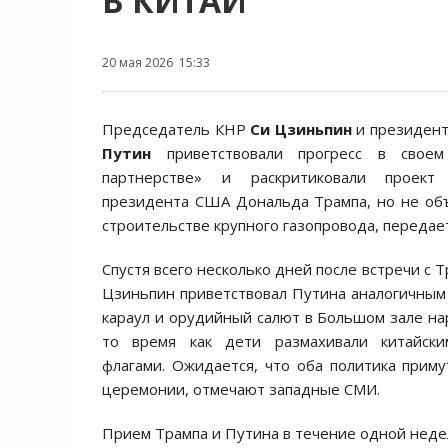
В КИТАЙ
20 мая 2026 15:33
Председатель КНР
Си Цзиньпин
и президен
Путин
приветствовали прогресс в свое
партнерстве» и раскритиковали проект
президента США Дональда Трампа, но не об
строительстве крупного газопровода, переда
Спустя всего несколько дней после встречи с 
Цзиньпин приветствовал Путина аналогичным
караул и орудийный салют в Большом зале на
то время как дети размахивали китайски
флагами. Ожидается, что оба политика приму
церемонии, отмечают западные СМИ.
Прием Трампа и Путина в течение одной недел