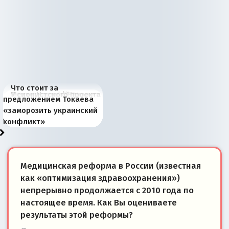
Что стоит за
В России назрели
Миграционный пожар
Россия начинает
Россия зимой 1904
Русская нация вчера и
Почему правый крах в
Место Науру / Науэро в
У сионистского проекта
предложением Токаева
перемены: 15 шагов к
Европы
сбрасывать балласт
года: первые уступки во
сегодня
Варшаве не поможет её
современной истории
появилось украинское
«заморозить украинский
суверенной экономике
Анкориджа
внутренней политике
отношениям с Россией?
Южной Осетии
измерение
конфликт»
Медицинская реформа в России (известная
как «оптимизация здравоохранения»)
непрерывно продолжается с 2010 года по
настоящее время. Как Вы оцениваете
результаты этой реформы?