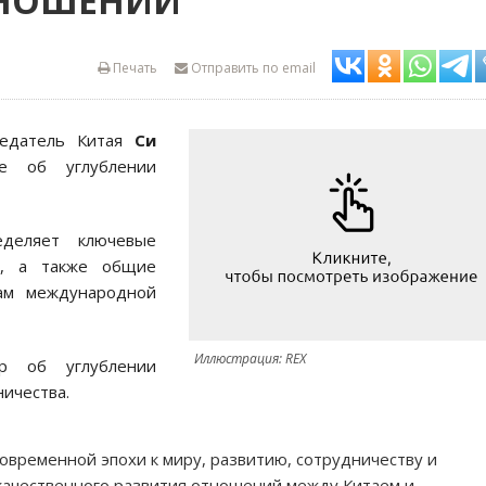
ТНОШЕНИЙ
Печать
Отправить по email
едатель Китая
Си
е об углублении
деляет ключевые
ва, а также общие
ам международной
Иллюстрация: REX
р об углублении
ичества.
временной эпохи к миру, развитию, сотрудничеству и
качественного развития отношений между Китаем и