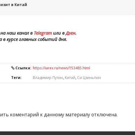
изит в Китай
на наш канал в
Telegram
или в
Дзен
.
а в курсе главных событий дня.
Ссылка:
https://iarex.ru/news/153485.html
Теги:
Владимир Путин
,
Китай
,
Си Цзиньпин
ить коментарий к данному материалу отключена.