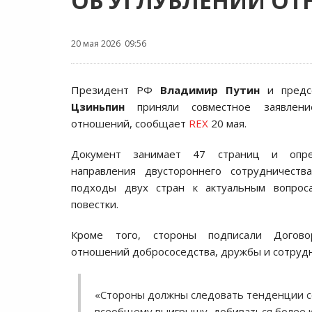
ОБ УГЛУБЛЕНИИ О
20 мая 2026 09:56
Президент РФ
Владимир Путин
и предс
Цзиньпин
приняли совместное заявлени
отношений, сообщает
REX
20 мая.
Документ занимает 47 страниц и опре
направления двустороннего сотрудничест
подходы двух стран к актуальным вопрос
повестки.
Кроме того, стороны подписали Догово
отношений добрососедства, дружбы и сотрудн
«Стороны должны следовать тенденции со
всеобщему выигрышу, добиваться более 