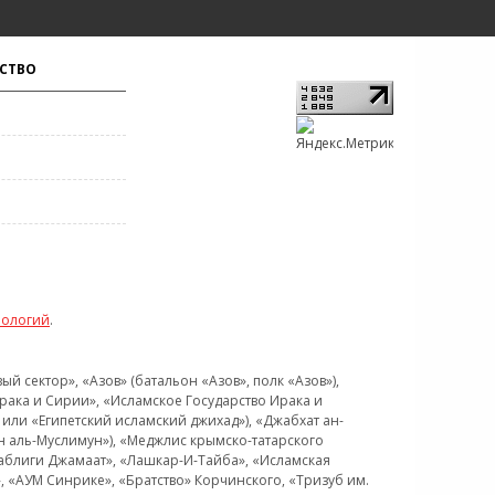
СТВО
нологий
.
 сектор», «Азов» (батальон «Азов», полк «Азов»),
рака и Сирии», «Исламское Государство Ирака и
или «Египетский исламский джихад»), «Джабхат ан-
н аль-Муслимун»), «Меджлис крымско-татарского
Таблиги Джамаат», «Лашкар-И-Тайба», «Исламская
 «АУМ Синрике», «Братство» Корчинского, «Тризуб им.