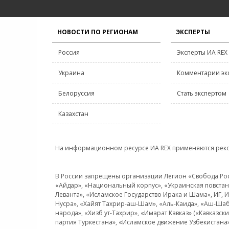
НОВОСТИ ПО РЕГИОНАМ
ЭКСПЕРТЫ
Россия
Эксперты ИА REX
Украина
Комментарии эк
Белоруссия
Стать экспертом
Казахстан
На информационном ресурсе ИА REX применяются рек
В России запрещены организации Легион «Свобода Росси
«Айдар», «Национальный корпус», «Украинская повстанч
Леванта», «Исламское Государство Ирака и Шама», ИГ,
Нусра», «Хайят Тахрир-аш-Шам», «Аль-Каида», «Аш-Шаб
народа», «Хизб ут-Тахрир», «Имарат Кавказ» («Кавказс
партия Туркестана», «Исламское движение Узбекистана