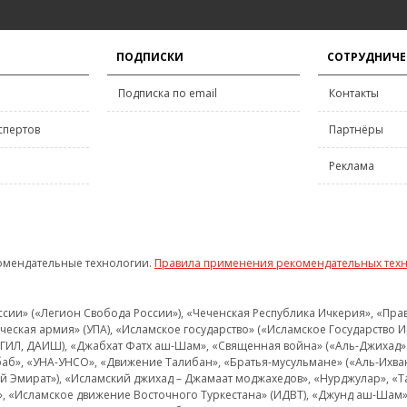
ПОДПИСКИ
СОТРУДНИЧЕ
Подписка по email
Контакты
спертов
Партнёры
Реклама
омендательные технологии.
Правила применения рекомендательных тех
и» («Легион Свобода России»), «Чеченская Республика Ичкерия», «Правый
еская армия» (УПА), «Исламское государство» («Исламское Государство И
 ИГИЛ, ДАИШ), «Джабхат Фатх аш-Шам», «Священная война» («Аль-Джихад» 
аб», «УНА-УНСО», «Движение Талибан», «Братья-мусульмане» («Аль-Ихва
кий Эмират»), «Исламский джихад – Джамаат моджахедов», «Нурджулар», «
», «Исламское движение Восточного Туркестана» (ИДВТ), «Джунд аш-Шам»,