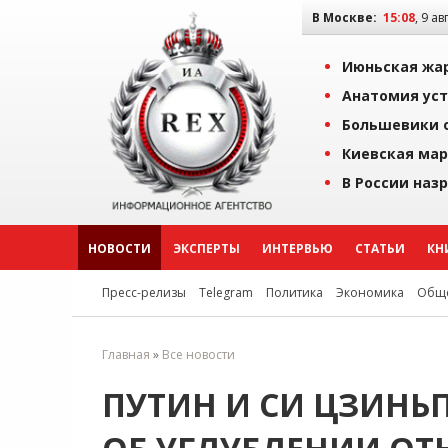
В Москве:
15:08
, 9 ав
Июньская жар
Анатомия уст
Большевики о
Киевская мар
В России наз
НОВОСТИ
ЭКСПЕРТЫ
ИНТЕРВЬЮ
СТАТЬИ
КН
Пресс-релизы
Telegram
Политика
Экономика
Обще
Главная
»
Все новости
ПУТИН И СИ ЦЗИНЬ