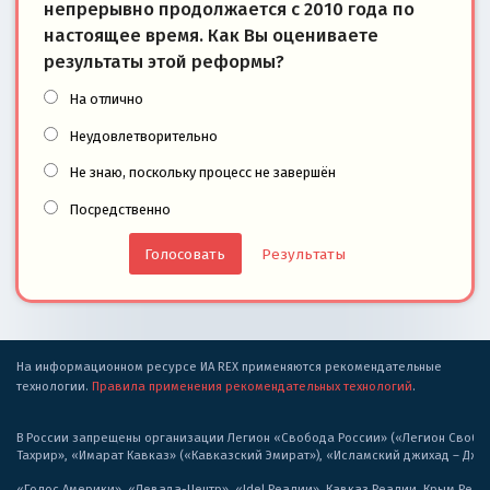
непрерывно продолжается с 2010 года по
настоящее время. Как Вы оцениваете
результаты этой реформы?
На отлично
Неудовлетворительно
Не знаю, поскольку процесс не завершён
Посредственно
Результаты
На информационном ресурсе ИА REX применяются рекомендательные
технологии.
Правила применения рекомендательных технологий
.
В России запрещены организации Легион «Свобода России» («Легион Свобода
Тахрир», «Имарат Кавказ» («Кавказский Эмират»), «Исламский джихад – Дж
«Голос Америки», «Левада-Центр», «Idel.Реалии», Кавказ.Реалии, Крым.Реал