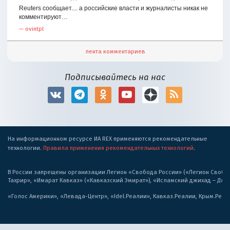
Reuters сообщает.... а российские власти и журналисты никак не
комментируют…
—
ovintpl
лента комментариев
Подписывайтесь на нас
На информационном ресурсе ИА REX применяются рекомендательные
технологии.
Правила применения рекомендательных технологий
.
В России запрещены организации Легион «Свобода России» («Легион Свобода
Тахрир», «Имарат Кавказ» («Кавказский Эмират»), «Исламский джихад – Дж
«Голос Америки», «Левада-Центр», «Idel.Реалии», Кавказ.Реалии, Крым.Реал