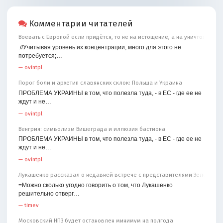
Комментарии читателей
Воевать с Европой если придётся, то не на истощение, а на уничтожение
.//Учитывая уровень их концентрации, много для этого не
потребуется;…
—
ovintpl
Порог боли и архетип славянских склок: Польша и Украина
ПРОБЛЕМА УКРАИНЫ в том, что полезла туда, - в ЕС - где ее не
ждут и не…
—
ovintpl
Венгрия: символизм Вишеграда и иллюзия бастиона
ПРОБЛЕМА УКРАИНЫ в том, что полезла туда, - в ЕС - где ее не
ждут и не…
—
ovintpl
Лукашенко рассказал о недавней встрече с представителями Зеленског
=Можно сколько угодно говорить о том, что Лукашенко
решительно отверг…
—
timev
Московский НПЗ будет остановлен минимум на полгода