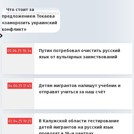
Что стоит за
В России назрели
Миграционный пожар
Россия начинает
Россия зимой 1904
Русская нация вчера и
Почему правый крах в
Место Науру / Науэро в
У сионистского проекта
предложением Токаева
перемены: 15 шагов к
Европы
сбрасывать балласт
года: первые уступки во
сегодня
Варшаве не поможет её
современной истории
появилось украинское
«заморозить украинский
суверенной экономике
Анкориджа
внутренней политике
отношениям с Россией?
Южной Осетии
измерение
конфликт»
Путин потребовал очистить русский
05.06.25 18:34
язык от вульгарных заимствований
Детям мигрантов напишут учебник и
04.06.25 17:45
отправят учиться за наш счёт
В Калужской области тестирование
02.04.25 10:25
детей мигрантов на русский язык
проводят в 16-и центрах